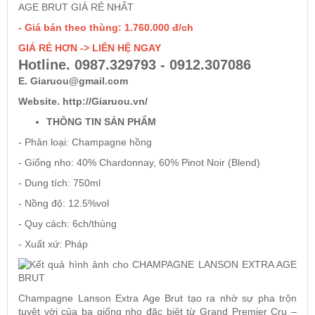
AGE BRUT GIÁ RẺ NHẤT
- Giá bán theo thùng: 1.760.000 đ/ch
Rượu Vang Argentina
GIÁ RẺ HƠN -> LIÊN HỆ NGAY
Hotline. 0987.329793 - 0912.307086
VANG CANADA ICEWINE
E. Giaruou@gmail.com
Website. http://Giaruou.vn/
RƯỢU VANG NAM PHI
THÔNG TIN SẢN PHẨM
- Phân loại: Champagne hồng
Rượu Vang BỒ ĐÀO NHA
- Giống nho: 40% Chardonnay, 60% Pinot Noir (Blend)
- Dung tích: 750ml
RƯỢU VANG ROMANIA GIÁ CỰC RẺ
- Nồng độ: 12.5%vol
- Quy cách: 6ch/thùng
RƯỢU VANG ĐỨC
- Xuất xứ: Pháp
Champagne Lanson Extra Age Brut tạo ra nhờ sự pha trộn
tuyệt vời của ba giống nho đặc biệt từ Grand Premier Cru –