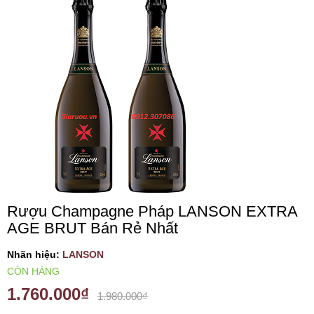
VANG TÂY BAN NHA
RƯỢU VANG MỸ
RƯỢU VANG NGỌT
RƯỢU VANG BỊCH
RƯỢU VANG ÚC
Rượu Champagne Pháp LANSON EXTRA
AGE BRUT Bán Rẻ Nhất
RƯỢU VANG ÁO
Nhãn hiệu:
LANSON
RƯỢU SỮA
CÒN HÀNG
1.760.000₫
1.980.000₫
RƯỢU CHAMPANGNE