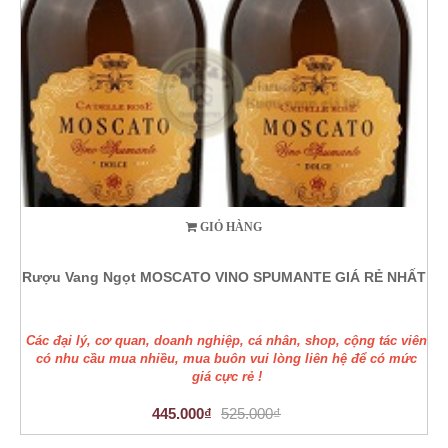
GIỎ HÀNG
Rượu Vang Ngọt MOSCATO VINO SPUMANTE GIÁ RẺ NHẤT
Các đại lý, cơ quan, doanh nghiệp, cá nhân, shop, cộng tác viên
có nhu cầu mua nhiều, mua buôn vui lòng liên hệ để có mức
giá cực rẻ !
445.000₫
525.000₫