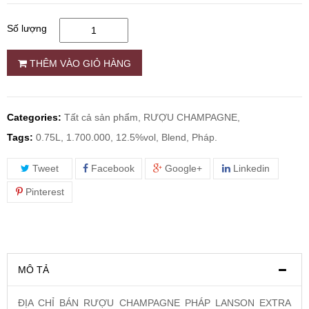
Số lượng
RƯỢU WHISKY
THÊM VÀO GIỎ HÀNG
RƯỢU XO BRANDY
RƯỢU VODKA
Categories:
Tất cả sản phẩm,
RƯỢU CHAMPAGNE,
Tags:
0.75L, 1.700.000, 12.5%vol, Blend, Pháp.
RƯỢU COGNAC
Tweet
Facebook
Google+
Linkedin
RƯỢU VANG ĐÀ LẠT
Pinterest
BIA NGOẠI
TRỐNG RƯỢU
MÔ TẢ
ĐỊA CHỈ BÁN RƯỢU CHAMPAGNE PHÁP LANSON EXTRA
Vang Newzeland giá rẻ nhất