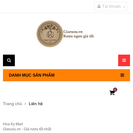
Tài khoản
Toggl
navig
DANH MỤC SẢN PHẨM
0
RƯỢU VANG PHÁP
Trang chủ
Liên hệ
RƯỢU VANG CHILE
Hoa Ky Mart
RƯỢU VANG Ý
Giaruou.vn - Giá rượu tốt nhất