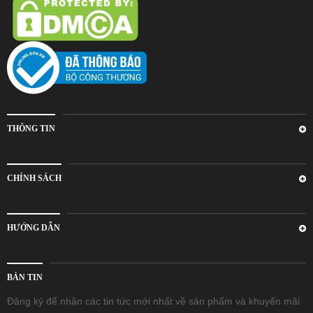
.
Rượu Vang Argentina
VANG CANADA ICEWINE
RƯỢU VANG NAM PHI
THÔNG TIN
Rượu Vang BỒ ĐÀO NHA
CHÍNH SÁCH
RƯỢU VANG ROMANIA GIÁ CỰC RẺ
HƯỚNG DẪN
RƯỢU VANG ĐỨC
BẢN TIN
Đăng ký để nhận các tin tức mới nhất về sản phẩm và khuyến mãi