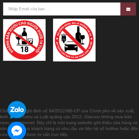
Chấp hành Nghị định số 94/2012/NĐ-CP của Chính phủ về sản xuất,
kinh doanh rượu và Luật quảng cáo 2012, Giaruou không mua bán
rượu qua internet. Đây chỉ là một trang website giới thiệu cửa hàng và
sản phẩm. Quý khách hàng có nhu cầu xin liên hệ số hotline hoặc đến
cửa hàng để được tư vấn trực tiếp.