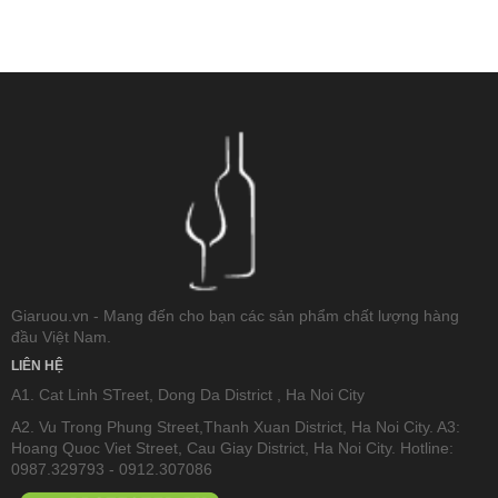
RƯỢU WHISKY
RƯỢU XO BRANDY
RƯỢU VODKA
RƯỢU COGNAC
RƯỢU VANG ĐÀ LẠT
Giaruou.vn - Mang đến cho bạn các sản phẩm chất lượng hàng
đầu Việt Nam.
BIA NGOẠI
LIÊN HỆ
A1. Cat Linh STreet, Dong Da District , Ha Noi City
A2. Vu Trong Phung Street,Thanh Xuan District, Ha Noi City. A3:
TRỐNG RƯỢU
Hoang Quoc Viet Street, Cau Giay District, Ha Noi City. Hotline:
0987.329793 - 0912.307086
Vang Newzeland giá rẻ nhất