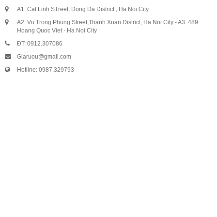
A1. Cat Linh STreet, Dong Da District , Ha Noi City
VANG TÂY BAN NHA
A2. Vu Trong Phung Street,Thanh Xuan District, Ha Noi City - A3. 489
Hoang Quoc Viet - Ha Noi City
ĐT: 0912.307086
RƯỢU VANG MỸ
Giaruou@gmail.com
Hotline: 0987.329793
RƯỢU VANG NGỌT
RƯỢU VANG BỊCH
RƯỢU VANG ÚC
RƯỢU VANG ÁO
RƯỢU SỮA
RƯỢU CHAMPANGNE