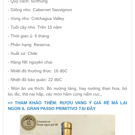
- Quy cách: 6c/thùng
- Giống nho: Cabernet Sauvignon
- Vùng nho: Colchagua Valley
- Tuổi cây nho: Trên 15 năm
- Thời gian ủ: 6 tháng
- Phân hạng: Reserva
- Xuất xứ: Chile
- Hàng NK nguyên chai
- Nhiệt độ thưởng thức: 16 độC
- Nhiệt độ bảo quản: 22 độC
- Món ăn ưa thích: Bò nướng tảng, hay nướng than hoa, bò
lúc lắc, thịt nai hấp, các món hầm cùng nấm cục,,
=> THAM KHẢO THÊM: RƯỢU VANG Ý GIÁ RẺ MÀ LẠI
NGON IL GRAN PASSO PRIMITIVO TẠI ĐÂY