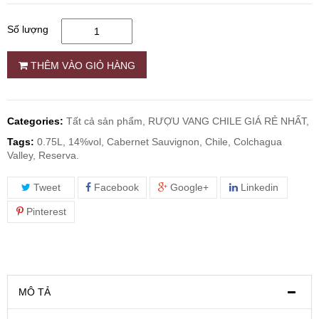
Số lượng
RƯỢU WHISKY
THÊM VÀO GIỎ HÀNG
RƯỢU XO BRANDY
RƯỢU VODKA
Categories:
Tất cả sản phẩm,
RƯỢU VANG CHILE GIÁ RẺ NHẤT,
Tags:
0.75L, 14%vol, Cabernet Sauvignon, Chile, Colchagua
RƯỢU COGNAC
Valley, Reserva.
Tweet
Facebook
Google+
Linkedin
RƯỢU VANG ĐÀ LẠT
Pinterest
BIA NGOẠI
TRỐNG RƯỢU
MÔ TẢ
Vang Newzeland giá rẻ nhất