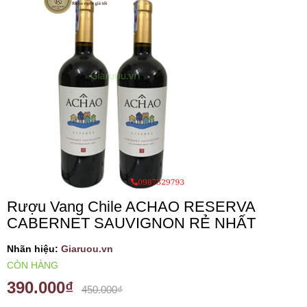
VANG TÂY BAN NHA
RƯỢU VANG MỸ
RƯỢU VANG NGỌT
RƯỢU VANG BỊCH
RƯỢU VANG ÚC
Rượu Vang Chile ACHAO RESERVA
CABERNET SAUVIGNON RẺ NHẤT
RƯỢU VANG ÁO
Nhãn hiệu:
Giaruou.vn
RƯỢU SỮA
CÒN HÀNG
390.000₫
450.000₫
RƯỢU CHAMPANGNE