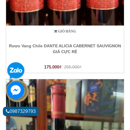
GIỎ HÀNG
Rượu Vang Chile DANTE ALICIA CABERNET SAUVIGNON
GIÁ CỰC RẺ
175.000₫
255.000₫
0987329793