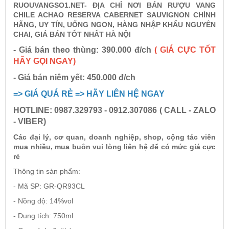
RUOUVANGSO1.NET- ĐỊA CHỈ NƠI BÁN RƯỢU VANG
CHILE ACHAO RESERVA CABERNET SAUVIGNON CHÍNH
HÃNG, UY TÍN, UỐNG NGON, HÀNG NHẬP KHẨU NGUYÊN
Rượu Vang Argentina
CHAI, GIÁ BÁN TỐT NHẤT HÀ NỘI
- Giá bán theo thùng: 390.000 đ/ch
( GIÁ CỰC TỐT
VANG CANADA ICEWINE
HÃY GỌI NGAY)
- Giá bán niêm yết: 450.000 đ/ch
RƯỢU VANG NAM PHI
=> GIÁ QUÁ RẺ => HÃY LIÊN HỆ NGAY
HOTLINE: 0987.329793 - 0912.307086 ( CALL - ZALO
Rượu Vang BỒ ĐÀO NHA
- VIBER)
Các đại lý, cơ quan, doanh nghiệp, shop, cộng tác viên
RƯỢU VANG ROMANIA GIÁ CỰC RẺ
mua nhiều, mua buôn vui lòng liên hệ để có mức giá cực
rẻ
Thông tin sản phẩm:
RƯỢU VANG ĐỨC
- Mã SP: GR-QR93CL
- Nồng độ: 14%vol
- Dung tích: 750ml