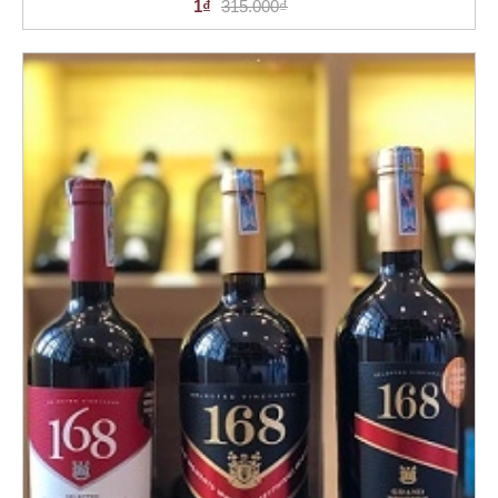
1₫
315.000₫