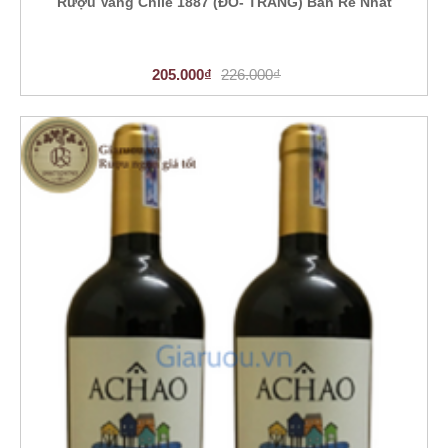
Rượu Vang Chile 1887 (ĐỎ- TRẮNG) Bán Rẻ Nhất
205.000₫
226.000₫