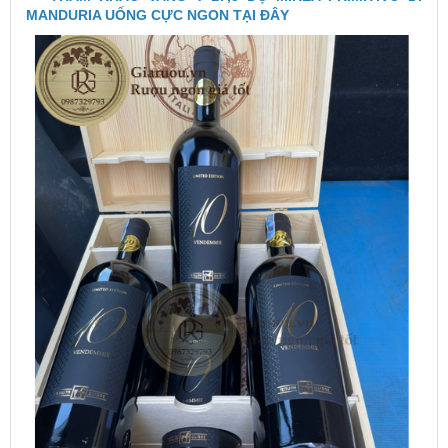
MANDURIA UỐNG CỰC NGON TẠI ĐÂY