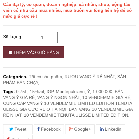
Các đại lý, cơ quan, doanh nghiệp, cá nhân, shop, cộng tác
viên có nhu cầu mua nhiều, mua buôn vui lòng liên hệ để có
RƯỢU WHISKY
mức giá cực rẻ !
RƯỢU XO BRANDY
Số lượng
RƯỢU VODKA
THÊM VÀO GIỎ HÀNG
RƯỢU COGNAC
Categories:
Tất cả sản phẩm,
RƯỢU VANG Ý RẺ NHẤT,
SẢN
PHẨM BÁN CHẠY,
RƯỢU VANG ĐÀ LẠT
Tags:
0.75L, 15%vol, IGP, Montepulciano, Ý, 1.000.000, BÁN
VANG Ý GIÁ RẺ, VANG Ý NGON NHẤT, 10 VENDEMMIE GIÁ RẺ,
BIA NGOẠI
CUNG CẤP VANG Ý 10 VENDEMMIE LIMITED EDITION TENUTA
ULISSE GIÁ CỰC RẺ Ở HÀ NỘI, BÁN VANG 10 VENDEMMIE GIÁ
RẺ NHẤT, 10 VENDEMMIE TENUTA ULISSE LIMITED EDITION.
TRỐNG RƯỢU
Tweet
Facebook
Google+
Linkedin
Vang Newzeland giá rẻ nhất