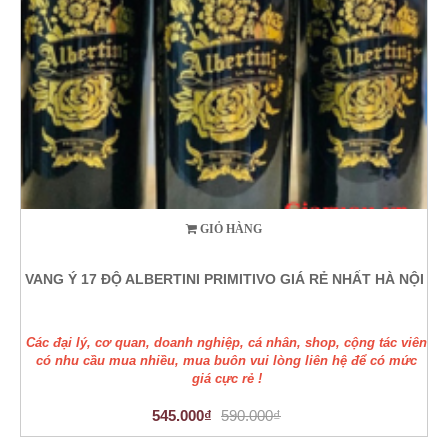
GIỎ HÀNG
VANG Ý 17 ĐỘ ALBERTINI PRIMITIVO GIÁ RẺ NHẤT HÀ NỘI
Các đại lý, cơ quan, doanh nghiệp, cá nhân, shop, cộng tác viên
có nhu cầu mua nhiều, mua buôn vui lòng liên hệ để có mức
giá cực rẻ !
545.000₫
590.000₫