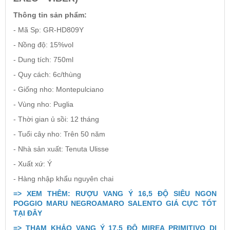
Thông tin sản phẩm:
- Mã Sp: GR-HD809Y
- Nồng độ: 15%vol
- Dung tích: 750ml
- Quy cách: 6c/thùng
- Giống nho: Montepulciano
- Vùng nho: Puglia
- Thời gian ủ sồi: 12 tháng
- Tuổi cây nho: Trên 50 năm
- Nhà sản xuất: Tenuta Ulisse
- Xuất xứ: Ý
- Hàng nhập khẩu nguyên chai
=> XEM THÊM: RƯỢU VANG Ý 16,5 ĐỘ SIÊU NGON
POGGIO MARU NEGROAMARO SALENTO GIÁ CỰC TỐT
TẠI ĐÂY
=> THAM KHẢO VANG Ý 17,5 ĐỘ MIREA PRIMITIVO DI