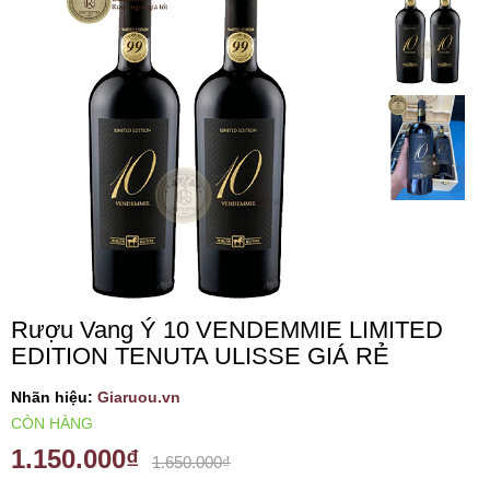
VANG TÂY BAN NHA
RƯỢU VANG MỸ
RƯỢU VANG NGỌT
RƯỢU VANG BỊCH
RƯỢU VANG ÚC
Rượu Vang Ý 10 VENDEMMIE LIMITED
EDITION TENUTA ULISSE GIÁ RẺ
RƯỢU VANG ÁO
Nhãn hiệu:
Giaruou.vn
RƯỢU SỮA
CÒN HÀNG
1.150.000₫
1.650.000₫
RƯỢU CHAMPANGNE