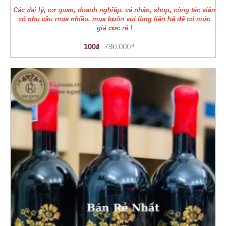
Các đại lý, cơ quan, doanh nghiệp, cá nhân, shop, cộng tác viên
có nhu cầu mua nhiều, mua buôn vui lòng liên hệ để có mức
giá cực rẻ !
100₫
780.000₫