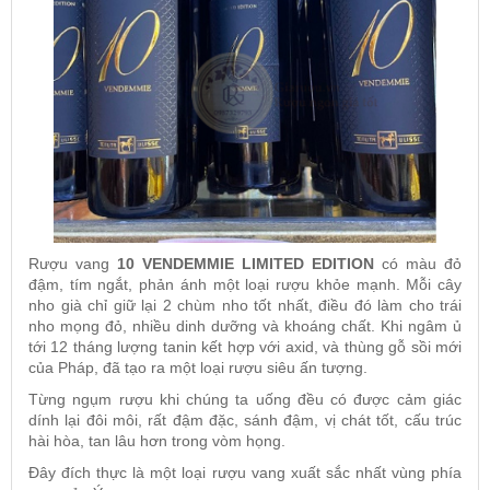
Rượu vang
10 VENDEMMIE LIMITED EDITION
có màu đỏ
đậm, tím ngắt, phản ánh một loại rượu khỏe mạnh. Mỗi cây
nho già chỉ giữ lại 2 chùm nho tốt nhất, điều đó làm cho trái
nho mọng đỏ, nhiều dinh dưỡng và khoáng chất. Khi ngâm ủ
tới 12 tháng lượng tanin kết hợp với axid, và thùng gỗ sồi mới
của Pháp, đã tạo ra một loại rượu siêu ấn tượng.
Từng ngụm rượu khi chúng ta uống đều có được cảm giác
dính lại đôi môi, rất đậm đặc, sánh đậm, vị chát tốt, cấu trúc
hài hòa, tan lâu hơn trong vòm họng.
Đây đích thực là một loại rượu vang xuất sắc nhất vùng phía