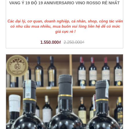
VANG Ý 19 ĐỘ 19 ANNIVERSARIO VINO ROSSO RẺ NHẤT
Các đại lý, cơ quan, doanh nghiệp, cá nhân, shop, cộng tác viên
có nhu cầu mua nhiều, mua buôn vui lòng liên hệ để có mức
giá cực rẻ !
1.550.000₫
2.250.000₫