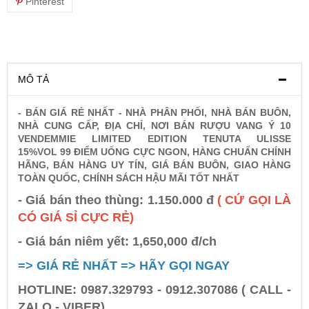
Pinterest
Rượu Vang Argentina
VANG CANADA ICEWINE
MÔ TẢ
- BÁN GIÁ RẺ NHẤT - NHÀ PHÂN PHỐI, NHÀ BÁN BUÔN,
RƯỢU VANG NAM PHI
NHÀ CUNG CẤP, ĐỊA CHỈ, NƠI BÁN RƯỢU VANG Ý 10
VENDEMMIE LIMITED EDITION TENUTA ULISSE
15%VOL 99 ĐIỂM UỐNG CỰC NGON, HÀNG CHUẨN CHÍNH
Rượu Vang BỒ ĐÀO NHA
HÃNG, BÁN HÀNG UY TÍN, GIÁ BÁN BUÔN, GIAO HÀNG
TOÀN QUỐC, CHÍNH SÁCH HẬU MÃI TỐT NHẤT
RƯỢU VANG ROMANIA GIÁ CỰC RẺ
- Giá bán theo thùng: 1.150.000 đ
( CỨ GỌI LÀ
CÓ GIÁ SỈ CỰC RẺ)
RƯỢU VANG ĐỨC
- Giá bán niêm yết: 1,650,000 đ/ch
=> GIÁ RẺ NHẤT => HÃY GỌI NGAY
HOTLINE: 0987.329793 - 0912.307086 ( CALL -
ZALO - VIBER)