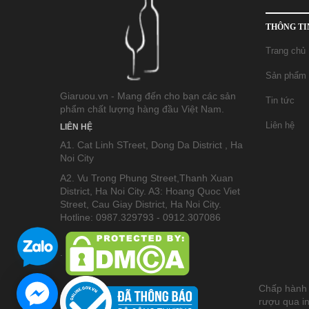
THÔNG TI
Trang chủ
Sản phẩm
Giaruou.vn - Mang đến cho bạn các sản
Tin tức
phẩm chất lượng hàng đầu Việt Nam.
Liên hệ
LIÊN HỆ
A1. Cat Linh STreet, Dong Da District , Ha
Noi City
A2. Vu Trong Phung Street,Thanh Xuan
District, Ha Noi City. A3: Hoang Quoc Viet
Street, Cau Giay District, Ha Noi City.
Hotline: 0987.329793 - 0912.307086
.
Chấp hành 
rượu qua in