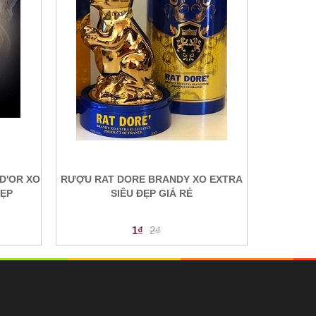
D'OR XO
RƯỢU RAT DORE BRANDY XO EXTRA
ĐẸP
SIÊU ĐẸP GIÁ RẺ
1₫
2₫