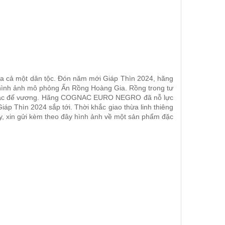
 của cả một dân tộc. Đón năm mới Giáp Thìn 2024, hãng
h ảnh mô phỏng Ấn Rồng Hoàng Gia. Rồng trong tư
 của bậc đế vương. Hãng COGNAC EURO NEGRO đã nỗ lực
p Thìn 2024 sắp tới. Thời khắc giao thừa linh thiêng
y, xin gửi kèm theo đây hình ảnh về một sản phẩm đặc