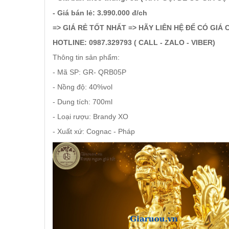
RƯỢU XO BRANDY
- Giá bán lẻ: 3.990.000 đ/ch
=> GIÁ RẺ TỐT NHẤT => HÃY LIÊN HỆ ĐỂ CÓ GIÁ 
RƯỢU VODKA
HOTLINE: 0987.329793 ( CALL - ZALO - VIBER)
Thông tin sản phẩm:
RƯỢU COGNAC
- Mã SP: GR- QRB05P
- Nồng độ: 40%vol
RƯỢU VANG ĐÀ LẠT
- Dung tích: 700ml
- Loại rượu: Brandy XO
BIA NGOẠI
- Xuất xứ: Cognac - Pháp
TRỐNG RƯỢU
Vang Newzeland giá rẻ nhất
Rượu Vang Argentina