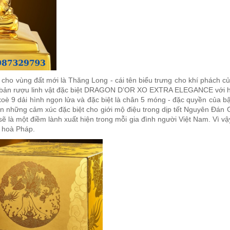
n cho vùng đất mới là Thăng Long - cái tên biểu trưng cho khí phách
 rượu linh vật đặc biệt DRAGON D’OR XO EXTRA ELEGANCE với hìn
ôi xoè 9 dải hình ngọn lửa và đặc biệt là chân 5 móng - đặc quyền
những cảm xúc đặc biệt cho giới mộ điệu trong dịp tết Nguyên Đán Giá
 là một điềm lành xuất hiện trong mỗi gia đình người Việt Nam. Vì vậ
g hoà Pháp.