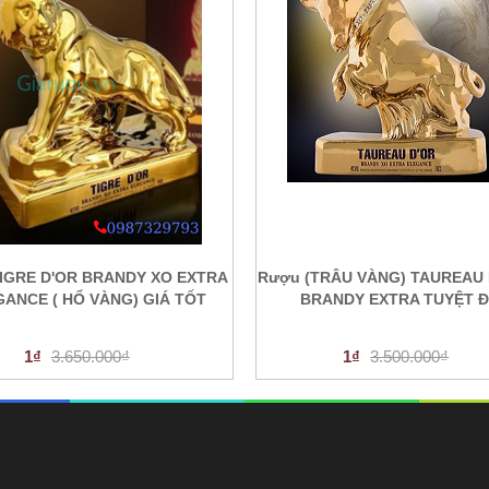
IGRE D'OR BRANDY XO EXTRA
Rượu (TRÂU VÀNG) TAUREAU 
ANCE ( HỔ VÀNG) GIÁ TỐT
BRANDY EXTRA TUYỆT 
1₫
3.650.000₫
1₫
3.500.000₫