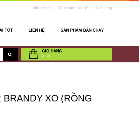
Đăng Nhập
Tài Khoản Của Tôi
Giỏ Hàng
ẠI TỐT
LIÊN HỆ
SẢN PHẨM BÁN CHẠY
GIỎ HÀNG
0
-
0₫
 BRANDY XO (RỒNG