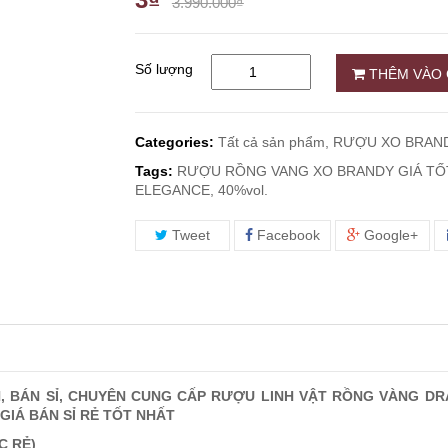
3.990.000₫
Số lượng
THÊM VÀO 
Categories:
Tất cả sản phẩm,
RƯỢU XO BRAND
Tags:
RƯỢU RỒNG VANG XO BRANDY GIÁ TỐT
ELEGANCE, 40%vol.
Tweet
Facebook
Google+
N, BÁN SỈ, CHUYÊN CUNG CẤP RƯỢU LINH VẬT RỒNG VÀNG 
GIÁ BÁN SỈ RẺ TỐT NHẤT
C RẺ)