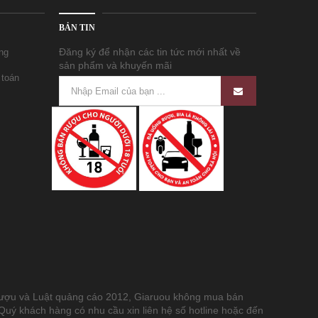
BẢN TIN
Đăng ký để nhận các tin tức mới nhất về
̀ng
sản phẩm và khuyến mãi
toán
rượu và Luật quảng cáo 2012, Giaruou không mua bán
 Quý khách hàng có nhu cầu xin liên hệ số hotline hoặc đến