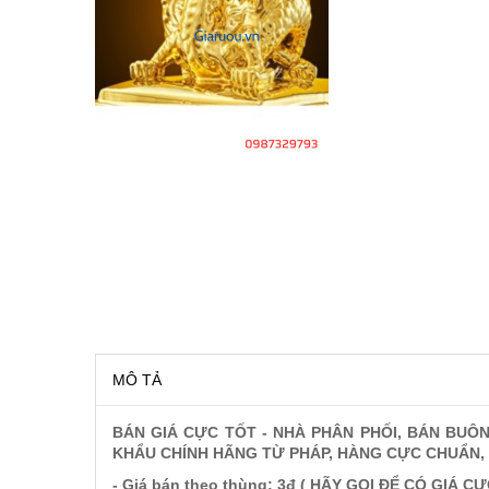
RƯỢU VANG MỸ
RƯỢU VANG NGỌT
RƯỢU VANG BỊCH
RƯỢU VANG ÚC
RƯỢU VANG ÁO
RƯỢU SỮA
RƯỢU CHAMPANGNE
MÔ TẢ
BÁN GIÁ CỰC TỐT - NHÀ PHÂN PHỐI, BÁN BUÔ
RƯỢU WHISKY
KHẨU CHÍNH HÃNG TỪ PHÁP, HÀNG CỰC CHUẨN, 
- Giá bán theo thùng: 3đ ( HÃY GỌI ĐỂ CÓ GIÁ CỰ