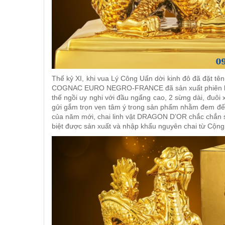
Thế kỷ XI, khi vua Lý Công Uẩn dời kinh đô đã đặt tê
COGNAC EURO NEGRO-FRANCE đã sản xuất phiên bản
thế ngồi uy nghi với đầu ngẩng cao, 2 sừng dài, đu
gửi gắm trọn vẹn tâm ý trong sản phẩm nhằm đem đến 
của năm mới, chai linh vật DRAGON D’OR chắc chắn sẽ
biệt được sản xuất và nhập khẩu nguyên chai từ Cộn