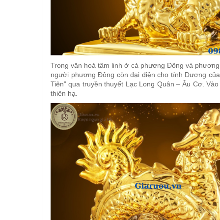
VANG CANADA ICEWINE
RƯỢU VANG NAM PHI
Rượu Vang BỒ ĐÀO NHA
Trong văn hoá tâm linh ở cả phương Đông và phương Tâ
người phương Đông còn đại diện cho tính Dương của vũ
Tiên” qua truyền thuyết Lạc Long Quân – Âu Cơ. Vào th
RƯỢU VANG ROMANIA GIÁ
thiên hạ.
CỰC RẺ
RƯỢU VANG ĐỨC