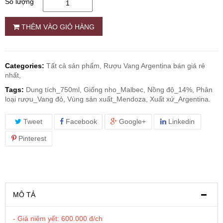
Số lượng
RƯỢU WHISKY
THÊM VÀO GIỎ HÀNG
RƯỢU XO BRANDY
Categories:
Tất cả sản phẩm,
Rượu Vang Argentina bán giá rẻ
nhất,
RƯỢU VODKA
Tags:
Dung tích_750ml, Giống nho_Malbec, Nồng độ_14%, Phân
loại rượu_Vang đỏ, Vùng sản xuất_Mendoza, Xuất xứ_Argentina.
RƯỢU COGNAC
Tweet
Facebook
Google+
Linkedin
RƯỢU VANG ĐÀ LẠT
Pinterest
BIA NGOẠI
TRỐNG RƯỢU
MÔ TẢ
- Giá niêm yết: 600.000 đ/ch
Vang Newzeland giá rẻ nhất