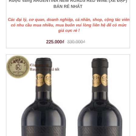
Rượu Vang ARGENTINA NEW ROADS RED WINE (XE ĐẠP)
BÁN RẺ NHẤT
Các đại lý, cơ quan, doanh nghiệp, cá nhân, shop, cộng tác viên
có nhu cầu mua nhiều, mua buôn vui lòng liên hệ để có mức
giá cực rẻ !
225.000₫
330.000₫