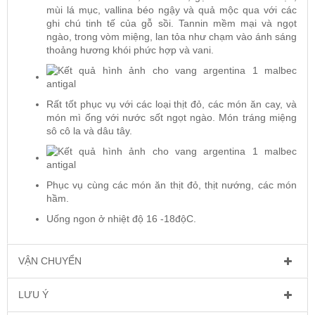
mùi lá mục, vallina béo ngậy và quả mộc qua với các
ghi chú tinh tế của gỗ sồi. Tannin mềm mại và ngọt
ngào, trong vòm miệng, lan tỏa như chạm vào ánh sáng
thoảng hương khói phức hợp và vani.
Rất tốt phục vụ với các loại thịt đỏ, các món ăn cay, và
món mì ống với nước sốt ngọt ngào. Món tráng miệng
sô cô la và dâu tây.
Phục vụ cùng các món ăn thịt đỏ, thịt nướng, các món
hầm.
Uống ngon ở nhiệt độ 16 -18độC.
VẬN CHUYỂN
LƯU Ý