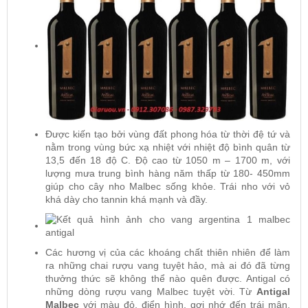
Được kiến tạo bởi vùng đất phong hóa từ thời đệ tứ và
nằm trong vùng bức xạ nhiệt với nhiệt độ bình quân từ
13,5 đến 18 độ C. Độ cao từ 1050 m – 1700 m, với
lượng mưa trung bình hàng năm thấp từ 180- 450mm
giúp cho cây nho Malbec sống khỏe. Trái nho với vỏ
khá dày cho tannin khá mạnh và đầy.
Các hương vị của các khoáng chất thiên nhiên để làm
ra những chai rượu vang tuyệt hảo, mà ai đó đã từng
thưởng thức sẽ không thể nào quên được. Antigal có
những dòng rượu vang Malbec tuyệt vời. Từ
Antigal
Malbec
với màu đỏ, điển hình, gợi nhớ đến trái mận,