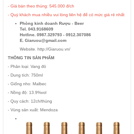
- Giá bán theo thùng: 545.000 đ/ch
- Quý khách mua nhiều vui lòng liên hệ để có mức giá rẻ nhất
Rượu Vang Argentina
Phòng kinh doanh Rượu - Beer
Tel. 043.9168609
VANG CANADA ICEWINE
Hotline. 0987.329793 - 0912.307086
E. Giaruou@gmail.com
Website. http://Giaruou.vn/
RƯỢU VANG NAM PHI
THÔNG TIN SẢN PHẨM
- Phân loại: Vang đỏ
Rượu Vang BỒ ĐÀO NHA
- Dung tích: 750ml
- Giống nho: Malbec
RƯỢU VANG ROMANIA GIÁ CỰC RẺ
- Nồng độ: 13.9%vol
RƯỢU VANG ĐỨC
- Quy cách: 12ch/thùng
- Vùng sản xuất: Mendoza