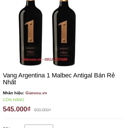
VANG TÂY BAN NHA
RƯỢU VANG MỸ
RƯỢU VANG NGỌT
RƯỢU VANG BỊCH
Vang Argentina 1 Malbec Antigal Bán Rẻ
RƯỢU VANG ÚC
Nhất
RƯỢU VANG ÁO
Nhãn hiệu:
Giaruou.vn
CÒN HÀNG
545.000₫
RƯỢU SỮA
600.000₫
RƯỢU CHAMPANGNE