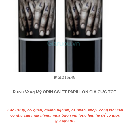
GIỎ HÀNG
Rượu Vang Mỹ ORIN SWIFT PAPILLON GIÁ CỰC TỐT
Các đại lý, cơ quan, doanh nghiệp, cá nhân, shop, cộng tác viên
có nhu cầu mua nhiều, mua buôn vui lòng liên hệ để có mức
giá cực rẻ !