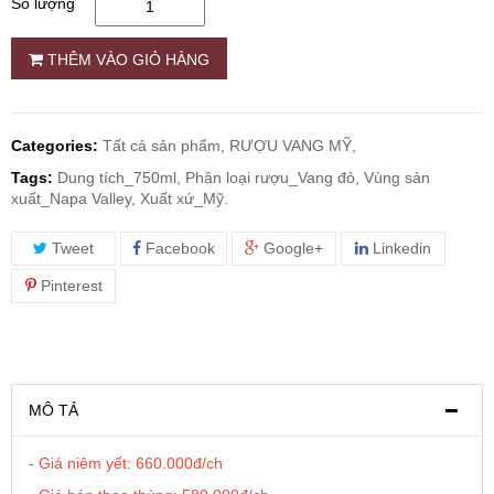
Số lượng
RƯỢU WHISKY
THÊM VÀO GIỎ HÀNG
RƯỢU XO BRANDY
Categories:
Tất cả sản phẩm,
RƯỢU VANG MỸ,
RƯỢU VODKA
Tags:
Dung tích_750ml, Phân loại rượu_Vang đỏ, Vùng sản
xuất_Napa Valley, Xuất xứ_Mỹ.
RƯỢU COGNAC
Tweet
Facebook
Google+
Linkedin
Pinterest
RƯỢU VANG ĐÀ LẠT
BIA NGOẠI
MÔ TẢ
TRỐNG RƯỢU
- Giá niêm yết: 660.000đ/ch
Vang Newzeland giá rẻ nhất