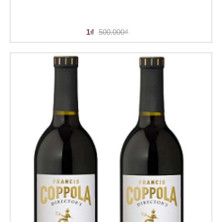
1₫
500.000₫