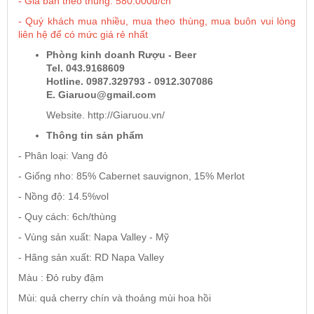
- Giá bán theo thùng: 580.000đ/ch
- Quý khách mua nhiều, mua theo thùng, mua buôn vui lòng
liên hệ để có mức giá rẻ nhất
Rượu Vang Argentina
Phòng kinh doanh Rượu - Beer
Tel. 043.9168609
VANG CANADA ICEWINE
Hotline. 0987.329793 - 0912.307086
E. Giaruou@gmail.com
Website. http://Giaruou.vn/
RƯỢU VANG NAM PHI
Thông tin sản phẩm
- Phân loại: Vang đỏ
Rượu Vang BỒ ĐÀO NHA
- Giống nho: 85% Cabernet sauvignon, 15% Merlot
- Nồng độ: 14.5%vol
RƯỢU VANG ROMANIA GIÁ CỰC RẺ
- Quy cách: 6ch/thùng
RƯỢU VANG ĐỨC
- Vùng sản xuất: Napa Valley - Mỹ
- Hãng sản xuất: RD Napa Valley
Màu : Đỏ ruby đậm
Mùi: quả cherry chín và thoảng mùi hoa hồi