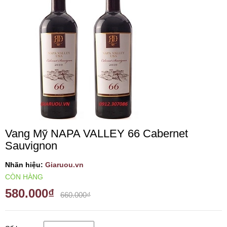
VANG TÂY BAN NHA
RƯỢU VANG MỸ
RƯỢU VANG NGỌT
RƯỢU VANG BỊCH
Vang Mỹ NAPA VALLEY 66 Cabernet
RƯỢU VANG ÚC
Sauvignon
RƯỢU VANG ÁO
Nhãn hiệu:
Giaruou.vn
CÒN HÀNG
580.000₫
RƯỢU SỮA
660.000₫
RƯỢU CHAMPANGNE