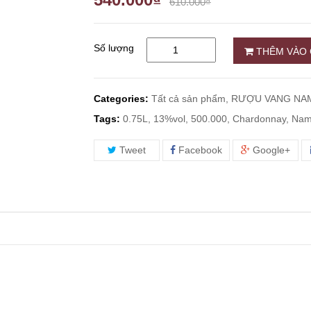
610.000₫
Số lượng
THÊM VÀO 
Categories:
Tất cả sản phẩm,
RƯỢU VANG NAM
Tags:
0.75L, 13%vol, 500.000, Chardonnay, Nam 
Tweet
Facebook
Google+