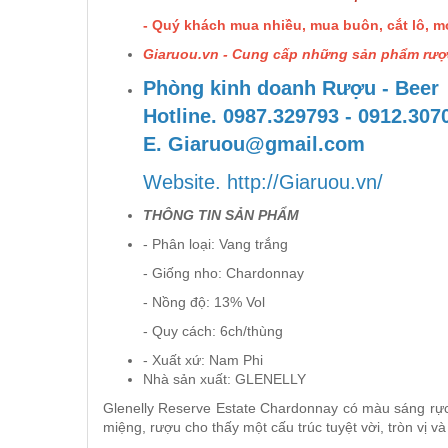
RƯỢU XO BRANDY
- Quý khách mua nhiều, mua buôn, cắt lô, m
Giaruou.vn - Cung cấp những sản phẩm rượu
RƯỢU VODKA
Phòng kinh doanh Rượu - Beer
Hotline. 0987.329793 - 0912.30
RƯỢU COGNAC
E. Giaruou@gmail.com
RƯỢU VANG ĐÀ LẠT
Website. http://Giaruou.vn/
THÔNG TIN SẢN PHẨM
BIA NGOẠI
- Phân loại: Vang trắng
- Giống nho: Chardonnay
TRỐNG RƯỢU
- Nồng độ: 13% Vol
- Quy cách: 6ch/thùng
Vang Newzeland giá rẻ nhất
- Xuất xứ: Nam Phi
Nhà sản xuất: GLENELLY
Rượu Vang Argentina
Glenelly Reserve Estate Chardonnay có màu sáng rực
miệng, rượu cho thấy một cấu trúc tuyệt vời, tròn vị 