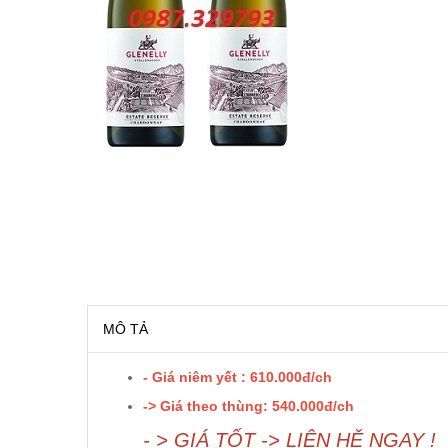
RƯỢU VANG MỸ
RƯỢU VANG NGỌT
RƯỢU VANG BỊCH
RƯỢU VANG ÚC
RƯỢU VANG ÁO
RƯỢU SỮA
MÔ TẢ
RƯỢU CHAMPANGNE
- Giá niêm yết : 610.000đ/ch
RƯỢU WHISKY
-> Giá theo thùng: 540.000đ/ch
- > GIÁ TỐT -> LIÊN HỆ NGAY !