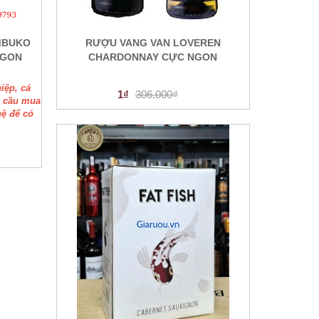
IMBUKO
RƯỢU VANG VAN LOVEREN
NGON
CHARDONNAY CỰC NGON
iệp, cá
1₫
306.000₫
u cầu mua
hệ để có