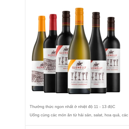
VANG CANADA ICEWINE
RƯỢU VANG NAM PHI
Rượu Vang BỒ ĐÀO NHA
RƯỢU VANG ROMANIA GIÁ
CỰC RẺ
RƯỢU VANG ĐỨC
Thưởng thức ngon nhất ở nhiệt độ 11 - 13 độC
Uống cùng các món ăn từ hải sản, salat, hoa quả, các