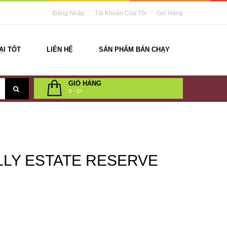
Đăng Nhập
Tài Khoản Của Tôi
Giỏ Hàng
ẠI TỐT
LIÊN HỆ
SẢN PHẨM BÁN CHẠY
GIỎ HÀNG
0
-
0₫
LLY ESTATE RESERVE