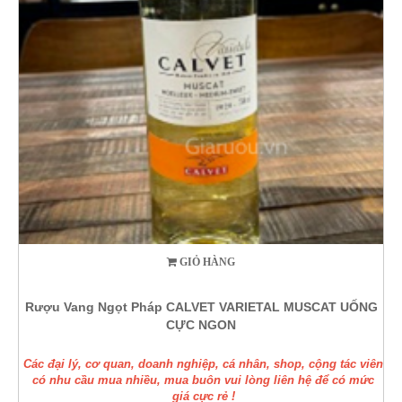
GIỎ HÀNG
Rượu Vang Ngọt Pháp CALVET VARIETAL MUSCAT UỐNG
CỰC NGON
Các đại lý, cơ quan, doanh nghiệp, cá nhân, shop, cộng tác viên
có nhu cầu mua nhiều, mua buôn vui lòng liên hệ để có mức
giá cực rẻ !