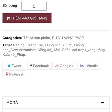
Số lượng
RƯỢU WHISKY
THÊM VÀO GIỎ HÀNG
RƯỢU XO BRANDY
Categories:
Tất cả sản phẩm,
RƯỢU VANG PHÁP,
RƯỢU VODKA
Tags:
Cấp độ_Grand Cru, Dung tích_750ml, Giống
nho_Gewurztraminer, Nồng độ_13%, Phân loại rượu_vang trắng,
RƯỢU COGNAC
Xuất xứ_Pháp.
Tweet
Facebook
Google+
Linkedin
RƯỢU VANG ĐÀ LẠT
Pinterest
BIA NGOẠI
TRỐNG RƯỢU
MÔ TẢ
Vang Newzeland giá rẻ nhất