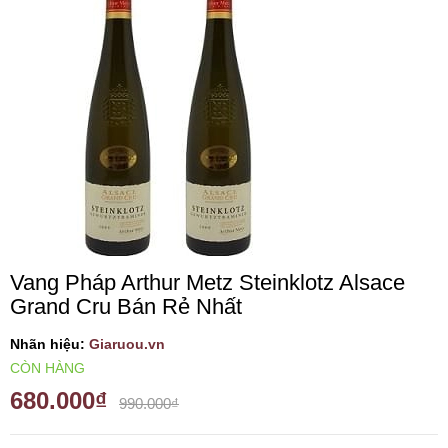
VANG TÂY BAN NHA
RƯỢU VANG MỸ
RƯỢU VANG NGỌT
RƯỢU VANG BỊCH
RƯỢU VANG ÚC
Vang Pháp Arthur Metz Steinklotz Alsace
Grand Cru Bán Rẻ Nhất
RƯỢU VANG ÁO
Nhãn hiệu:
Giaruou.vn
CÒN HÀNG
RƯỢU SỮA
680.000₫
990.000₫
RƯỢU CHAMPANGNE