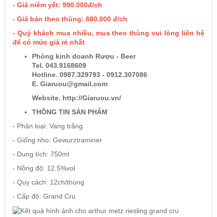
- Giá niêm yết: 990.000đ/ch
- Giá bán theo thùng: 680.000 đ/ch
Rượu Vang Argentina
- Quý khách mua nhiều, mua theo thùng vui lòng liên hệ
để có mức giá rẻ nhất
VANG CANADA ICEWINE
Phòng kinh doanh Rượu - Beer
Tel. 043.9168609
Hotline. 0987.329793 - 0912.307086
RƯỢU VANG NAM PHI
E. Giaruou@gmail.com
Website. http://Giaruou.vn/
Rượu Vang BỒ ĐÀO NHA
THÔNG TIN SẢN PHẨM
- Phân loại: Vang trắng
RƯỢU VANG ROMANIA GIÁ CỰC RẺ
- Giống nho: Gewurztraminer
- Dung tích: 750ml
RƯỢU VANG ĐỨC
- Nồng độ: 12.5%vol
- Quy cách: 12ch/thùng
- Cấp độ: Grand Cru