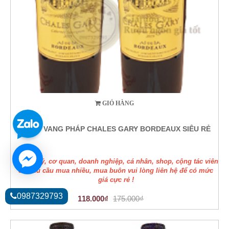
GIỎ HÀNG
RƯỢU VANG PHÁP CHALES GARY BORDEAUX SIÊU RẺ
Các đại lý, cơ quan, doanh nghiệp, cá nhân, shop, cộng tác viên
có nhu cầu mua nhiều, mua buôn vui lòng liên hệ để có mức
giá cực rẻ !
0987329793
118.000₫
175.000₫