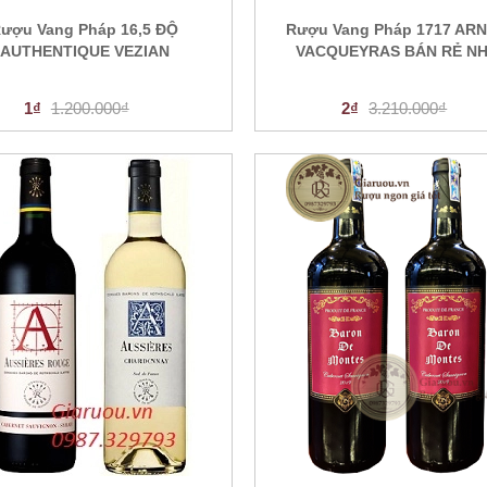
ượu Vang Pháp 16,5 ĐỘ
Rượu Vang Pháp 1717 AR
AUTHENTIQUE VEZIAN
VACQUEYRAS BÁN RẺ N
1₫
1.200.000₫
2₫
3.210.000₫