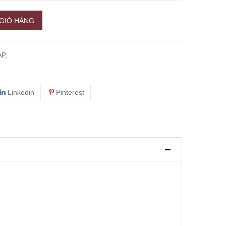
GIỎ HÀNG
P,
Linkedin
Pinterest