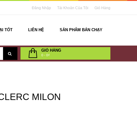
Đăng Nhập
Tài Khoản Của Tôi
Giỏ Hàng
ẠI TỐT
LIÊN HỆ
SẢN PHẨM BÁN CHẠY
GIỎ HÀNG
0
-
0₫
 CLERC MILON