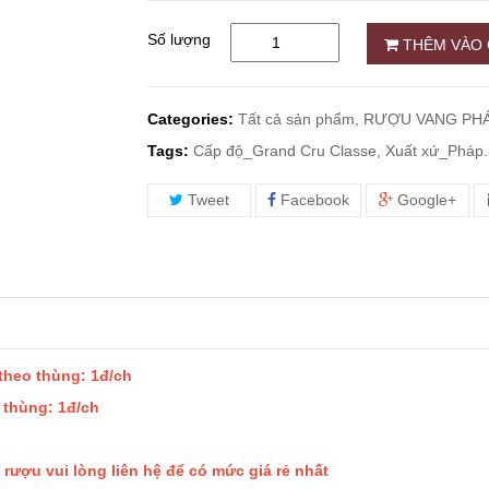
Số lượng
THÊM VÀO 
Categories:
Tất cả sản phẩm,
RƯỢU VANG PHÁ
Tags:
Cấp độ_Grand Cru Classe, Xuất xứ_Pháp.
Tweet
Facebook
Google+
 theo thùng: 1đ/ch
o thùng: 1đ/ch
rượu vui lòng liên hệ để có mức giá rẻ nhất