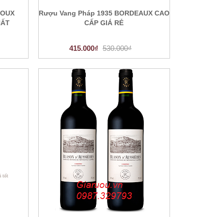
NOUX
Rượu Vang Pháp 1935 BORDEAUX CAO
HẤT
CẤP GIÁ RẺ
415.000₫
530.000₫