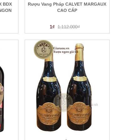
X BDX
Rượu Vang Pháp CALVET MARGAUX
 NGON
CAO CẤP
1₫
1.112.000₫