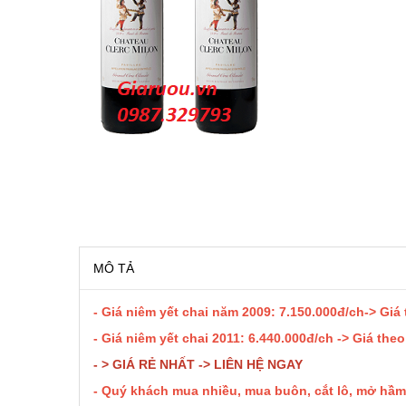
RƯỢU VANG MỸ
RƯỢU VANG NGỌT
RƯỢU VANG BỊCH
RƯỢU VANG ÚC
RƯỢU VANG ÁO
RƯỢU SỮA
MÔ TẢ
- Giá niêm yết chai năm 2009: 7.150.000đ/ch-> Giá
RƯỢU CHAMPANGNE
- Giá niêm yết chai 2011: 6.440.000đ/ch -> Giá the
- > GIÁ RẺ NHẤT -> LIÊN HỆ NGAY
RƯỢU WHISKY
- Quý khách mua nhiều, mua buôn, cắt lô, mở hầm 