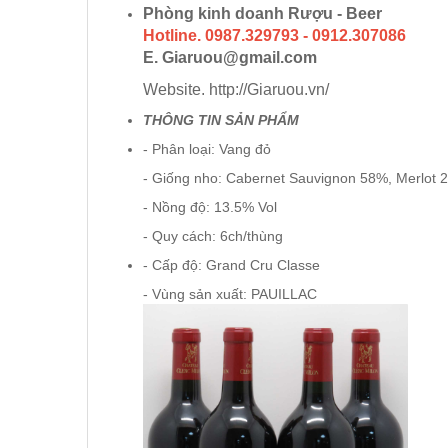
RƯỢU XO BRANDY
Phòng kinh doanh Rượu - Beer
Hotline. 0987.329793 - 0912.307086
E. Giaruou@gmail.com
RƯỢU VODKA
Website. http://Giaruou.vn/
THÔNG TIN SẢN PHẨM
RƯỢU COGNAC
- Phân loại: Vang đỏ
RƯỢU VANG ĐÀ LẠT
- Giống nho: Cabernet Sauvignon 58%, Merlot 
- Nồng độ: 13.5% Vol
BIA NGOẠI
- Quy cách: 6ch/thùng
- Cấp độ: Grand Cru Classe
TRỐNG RƯỢU
- Vùng sản xuất: PAUILLAC
Vang Newzeland giá rẻ nhất
Rượu Vang Argentina