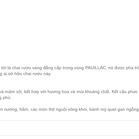
là chai rượu vang đẳng cấp trong vùng PAUILLAC, nó được pha trộn t
g ai sở hữu chai rượu này.
 mâm xôi, kết hợp với hương hoa và mùi khoáng chất. Kết cấu phức tạ
g phú.
ến nướng, hầm, các món thịt nguội xông khói, bánh mỳ quẹt gan ngỗng