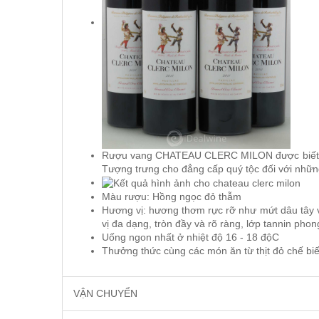
VANG CANADA ICEWINE
RƯỢU VANG NAM PHI
Rượu Vang BỒ ĐÀO NHA
RƯỢU VANG ROMANIA GIÁ
CỰC RẺ
Rượu vang CHATEAU CLERC MILON được biết tới 
Tượng trưng cho đẳng cấp quý tộc đối với nhữn
RƯỢU VANG ĐỨC
Màu rượu: Hồng ngọc đỏ thẫm
Hương vị: hương thơm rực rỡ như mứt dâu tây và
vị đa dạng, tròn đầy và rõ ràng, lớp tannin phon
Uống ngon nhất ở nhiệt độ 16 - 18 độC
Thưởng thức cùng các món ăn từ thịt đỏ chế bi
VẬN CHUYỂN