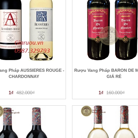
ang Pháp AUSSIERES ROUGE -
Rượu Vang Pháp BARON DE 
CHARDONNAY
GIÁ RẺ
1₫
482.000₫
1₫
160.000₫