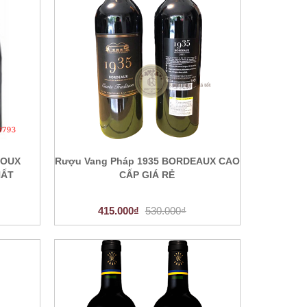
NOUX
Rượu Vang Pháp 1935 BORDEAUX CAO
HẤT
CẤP GIÁ RẺ
415.000₫
530.000₫