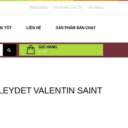
Đăng Nhập
Tài Khoản Của Tôi
Giỏ Hàng
ẠI TỐT
LIÊN HỆ
SẢN PHẨM BÁN CHẠY
GIỎ HÀNG
0
-
0₫
LEYDET VALENTIN SAINT
U