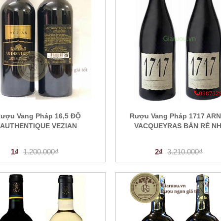
ượu Vang Pháp 16,5 ĐỘ
Rượu Vang Pháp 1717 AR
AUTHENTIQUE VEZIAN
VACQUEYRAS BÁN RẺ N
1₫
1.200.000₫
2₫
3.210.000₫