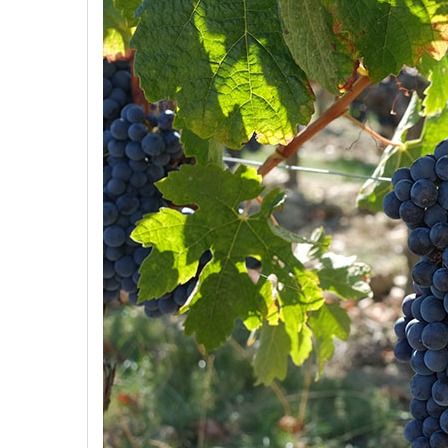
VANG CANADA ICEWINE
RƯỢU VANG NAM PHI
Rượu Vang BỒ ĐÀO NHA
RƯỢU VANG ROMANIA GIÁ
CỰC RẺ
RƯỢU VANG ĐỨC