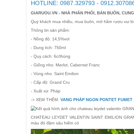
HOTLINE: 0987.329793 - 0912.30708
RƯỢU XO BRANDY
GIARUOU.VN - NHÀ PHÂN PHỐI, BÁN BUÔN, CUNG
RƯỢU VODKA
Quý khách mua nhiều, mua buôn, mở hầm rượu vui lòn
Thông tin sản phẩm:
RƯỢU COGNAC
- Nồng độ: 14,5%vol
- Dung tích: 750ml
RƯỢU VANG ĐÀ LẠT
- Quy cách: 6c/thùng
- Giống nho: Merlot, Cabernet Franc
BIA NGOẠI
- Vùng nho: Saint Emilion
- Cấp độ: Grand Cru
TRỐNG RƯỢU
- Xuất xứ: Pháp
-> XEM THÊM:
VANG PHÁP NGON PONTET FUMET G
Vang Newzeland giá rẻ nhất
CHATEAU LEYDET VALENTIN SAINT EMILION GRA
Rượu Vang Argentina
màu đỏ đậm sâu hiếm có