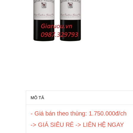
RƯỢU VANG MỸ
RƯỢU VANG NGỌT
RƯỢU VANG BỊCH
RƯỢU VANG ÚC
RƯỢU VANG ÁO
RƯỢU SỮA
MÔ TẢ
RƯỢU CHAMPANGNE
- Giá bán theo thùng: 1.750.000đ/ch
RƯỢU WHISKY
-> GIÁ SIÊU RẺ -> LIÊN HỆ NGAY