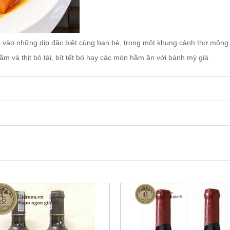
 vào những dịp đặc biệt cùng bạn bè, trong một khung cảnh thơ mộng 
ầm và thịt bò tái, bít tết bò hay các món hầm ăn với bánh mỳ già