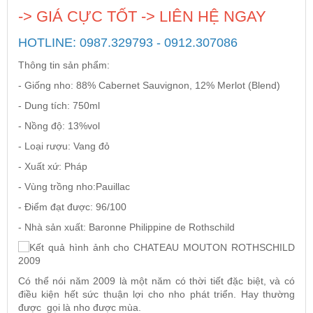
-> GIÁ CỰC TỐT -> LIÊN HỆ NGAY
Rượu Vang Argentina
HOTLINE: 0987.329793 - 0912.307086
Thông tin sản phẩm:
VANG CANADA ICEWINE
- Giống nho: 88% Cabernet Sauvignon, 12% Merlot (Blend)
- Dung tích: 750ml
RƯỢU VANG NAM PHI
- Nồng độ: 13%vol
- Loại rượu: Vang đỏ
Rượu Vang BỒ ĐÀO NHA
- Xuất xứ: Pháp
- Vùng trồng nho:Pauillac
RƯỢU VANG ROMANIA GIÁ CỰC RẺ
- Điểm đạt được: 96/100
- Nhà sản xuất: Baronne Philippine de Rothschild
RƯỢU VANG ĐỨC
Có thể nói năm 2009 là một năm có thời tiết đặc biệt, và có
điều kiện hết sức thuận lợi cho nho phát triển. Hay thường
được gọi là nho được mùa.