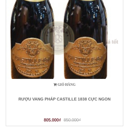
GIỎ HÀNG
RƯỢU VANG PHÁP CASTILLE 1838 CỰC NGON
805.000₫
850.000₫