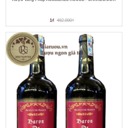
1₫
482.000₫