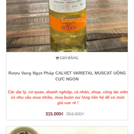
GIỎ HÀNG
Rượu Vang Ngọt Pháp CALVET VARIETAL MUSCAT UỐNG
CỰC NGON
Các đại lý, cơ quan, doanh nghiệp, cá nhân, shop, cộng tác viên
có nhu cầu mua nhiều, mua buôn vui lòng liên hệ để có mức
giá cực rẻ !
315.000₫
354.000₫