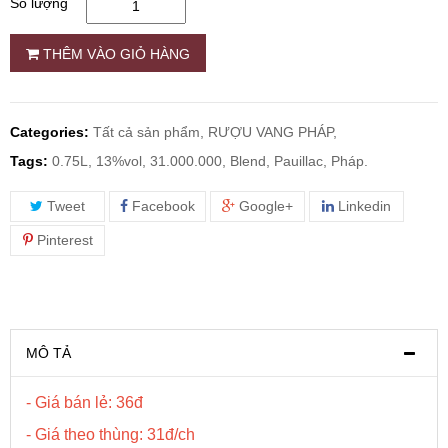
Số lượng
RƯỢU WHISKY
THÊM VÀO GIỎ HÀNG
RƯỢU XO BRANDY
Categories:
Tất cả sản phẩm,
RƯỢU VANG PHÁP,
RƯỢU VODKA
Tags:
0.75L, 13%vol, 31.000.000, Blend, Pauillac, Pháp.
Tweet
Facebook
Google+
Linkedin
RƯỢU COGNAC
Pinterest
RƯỢU VANG ĐÀ LẠT
BIA NGOẠI
MÔ TẢ
TRỐNG RƯỢU
- Giá bán lẻ: 36đ
- Giá theo thùng: 31đ/ch
Vang Newzeland giá rẻ nhất