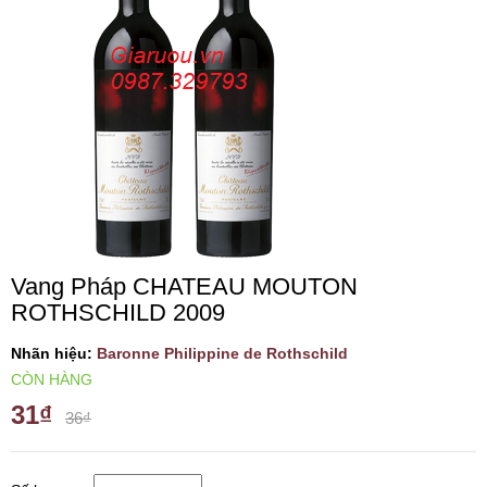
VANG TÂY BAN NHA
RƯỢU VANG MỸ
RƯỢU VANG NGỌT
RƯỢU VANG BỊCH
Vang Pháp CHATEAU MOUTON
RƯỢU VANG ÚC
ROTHSCHILD 2009
RƯỢU VANG ÁO
Nhãn hiệu:
Baronne Philippine de Rothschild
CÒN HÀNG
31₫
RƯỢU SỮA
36₫
RƯỢU CHAMPANGNE