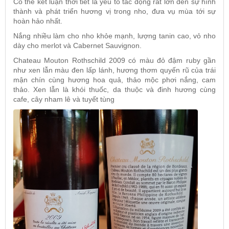
Có thể kết luận thời tiết là yếu tố tác động rất lớn đến sự hình
thành và phát triển hương vị trong nho, đưa vụ mùa tới sự
hoàn hảo nhất.
Nắng nhiều làm cho nho khỏe mạnh, lượng tanin cao, vỏ nho
dày cho merlot và Cabernet Sauvignon.
Chateau Mouton Rothschild 2009
có màu đỏ đậm ruby gần
như xen lẫn màu đen lấp lánh, hương thơm quyến rũ của trái
mận chín cùng hương hoa quả, thảo mộc phơi nắng, cam
thảo. Xen lẫn là khói thuốc, da thuộc và đinh hương cùng
cafe, cây nham lê và tuyết tùng