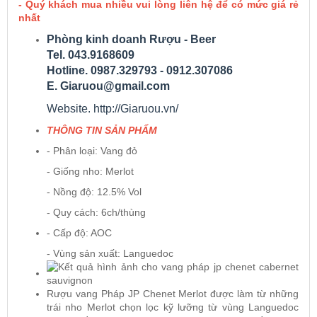
- Quý khách mua nhiều vui lòng liên hệ để có mức giá rẻ
nhất
Rượu Vang Argentina
Phòng kinh doanh Rượu - Beer
Tel. 043.9168609
Hotline. 0987.329793 - 0912.307086
VANG CANADA ICEWINE
E. Giaruou@gmail.com
Website. http://Giaruou.vn/
RƯỢU VANG NAM PHI
THÔNG TIN SẢN PHẨM
- Phân loại: Vang đỏ
Rượu Vang BỒ ĐÀO NHA
- Giống nho: Merlot
- Nồng độ: 12.5% Vol
RƯỢU VANG ROMANIA GIÁ CỰC RẺ
- Quy cách: 6ch/thùng
- Cấp độ: AOC
RƯỢU VANG ĐỨC
- Vùng sản xuất: Languedoc
Rượu vang Pháp JP Chenet Merlot được làm từ những
trái nho Merlot chọn lọc kỹ lưỡng từ vùng Languedoc