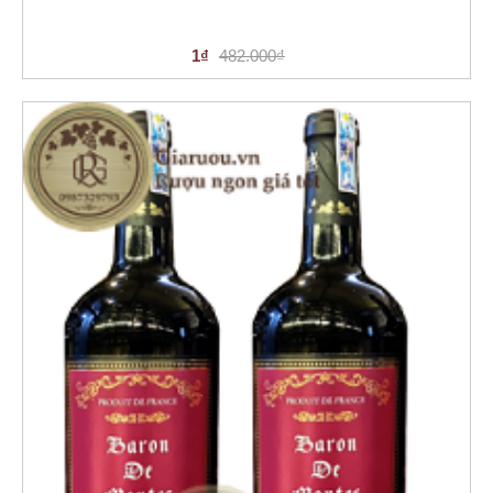
1₫
482.000₫