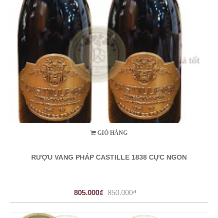
GIỎ HÀNG
RƯỢU VANG PHÁP CASTILLE 1838 CỰC NGON
805.000₫
850.000₫