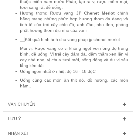
thuộc miền nam nước Pháp, tạo ra vị rượu mềm mại,
tươi sáng rất dễ uống.
Hương thơm: Rượu vang
JP Chenet Merlot
chính
hãng mang những phức hợp hương thơm đa dạng và
tinh tế của trái cây chín đỏ, anh đào, nho đen, phảng
phất hương thơm dịu nhẹ của vani
Mùi vị: Rượu vang có vị không ngọt với nồng độ trung
bình, dễ uống. Vị trái cây đậm đà, đằm thắm xen lẫn vị
cay nhè nhẹ, vị chua tươi mới, sống động và dư vị sâu
lắng kéo dài.
Uống ngon nhất ở nhiệt độ 16 - 18 độC
Uống cùng các món ăn thịt đỏ, đồ nướng, các món
hầm..
VẬN CHUYỂN
LƯU Ý
NHẬN XÉT