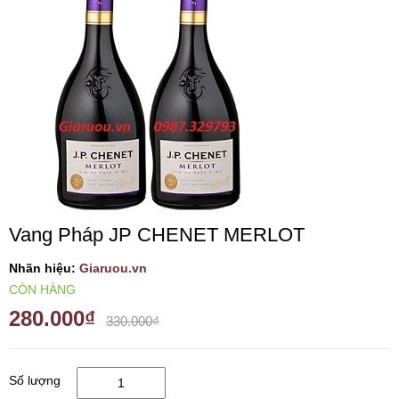
VANG TÂY BAN NHA
RƯỢU VANG MỸ
RƯỢU VANG NGỌT
RƯỢU VANG BỊCH
Vang Pháp JP CHENET MERLOT
RƯỢU VANG ÚC
Nhãn hiệu:
Giaruou.vn
RƯỢU VANG ÁO
CÒN HÀNG
280.000₫
330.000₫
RƯỢU SỮA
Số lượng
RƯỢU CHAMPANGNE