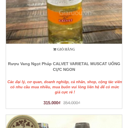
GIỎ HÀNG
Rượu Vang Ngọt Pháp CALVET VARIETAL MUSCAT UỐNG
CỰC NGON
Các đại lý, cơ quan, doanh nghiệp, cá nhân, shop, cộng tác viên
có nhu cầu mua nhiều, mua buôn vui lòng liên hệ để có mức
giá cực rẻ !
315.000₫
354.000₫