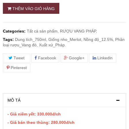
THÊM VÀO GIỎ HÀNG
RƯỢU WHISKY
RƯỢU XO BRANDY
Categories:
Tất cả sản phẩm,
RƯỢU VANG PHÁP,
Tags:
Dung tích_750ml, Giống nho_Merlot, Nồng độ_12.5%, Phân
loại rượu_Vang đỏ, Xuất xứ_Pháp.
RƯỢU VODKA
Tweet
Facebook
Google+
Linkedin
RƯỢU COGNAC
Pinterest
RƯỢU VANG ĐÀ LẠT
BIA NGOẠI
MÔ TẢ
TRỐNG RƯỢU
- Giá niêm yết: 330.000đ/ch
- Giá bán theo thùng: 280.000đ/ch
Vang Newzeland giá rẻ nhất