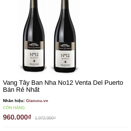
VANG TÂY BAN NHA
RƯỢU VANG MỸ
RƯỢU VANG NGỌT
RƯỢU VANG BỊCH
RƯỢU VANG ÚC
Vang Tây Ban Nha No12 Venta Del Puerto
Bán Rẻ Nhất
RƯỢU VANG ÁO
Nhãn hiệu:
Giaruou.vn
CÒN HÀNG
RƯỢU SỮA
960.000₫
1.072.000₫
RƯỢU CHAMPANGNE