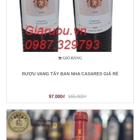
GIỎ HÀNG
RƯỢU VANG TÂY BAN NHA CASARES GIÁ RẺ
97.000₫
165.000₫