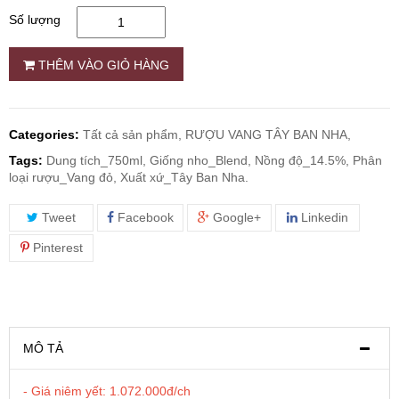
Số lượng
RƯỢU WHISKY
THÊM VÀO GIỎ HÀNG
RƯỢU XO BRANDY
Categories:
Tất cả sản phẩm,
RƯỢU VANG TÂY BAN NHA,
RƯỢU VODKA
Tags:
Dung tích_750ml, Giống nho_Blend, Nồng độ_14.5%, Phân
loại rượu_Vang đỏ, Xuất xứ_Tây Ban Nha.
RƯỢU COGNAC
Tweet
Facebook
Google+
Linkedin
RƯỢU VANG ĐÀ LẠT
Pinterest
BIA NGOẠI
TRỐNG RƯỢU
MÔ TẢ
- Giá niêm yết: 1.072.000đ/ch
Vang Newzeland giá rẻ nhất