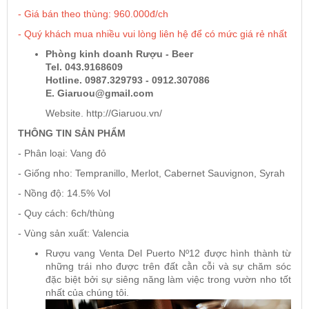
- Giá bán theo thùng: 960.000đ/ch
- Quý khách mua nhiều vui lòng liên hệ để có mức giá rẻ nhất
Rượu Vang Argentina
Phòng kinh doanh Rượu - Beer
Tel. 043.9168609
VANG CANADA ICEWINE
Hotline. 0987.329793 - 0912.307086
E. Giaruou@gmail.com
Website. http://Giaruou.vn/
RƯỢU VANG NAM PHI
THÔNG TIN SẢN PHẨM
- Phân loại: Vang đỏ
Rượu Vang BỒ ĐÀO NHA
- Giống nho: Tempranillo, Merlot, Cabernet Sauvignon, Syrah
- Nồng độ: 14.5% Vol
RƯỢU VANG ROMANIA GIÁ CỰC RẺ
- Quy cách: 6ch/thùng
RƯỢU VANG ĐỨC
- Vùng sản xuất: Valencia
Rượu vang
Venta Del Puerto Nº12
được hình thành từ
những trái nho được trên đất cằn cỗi và sự chăm sóc
đặc biệt bởi sự siêng năng làm việc trong vườn nho tốt
nhất của chúng tôi.