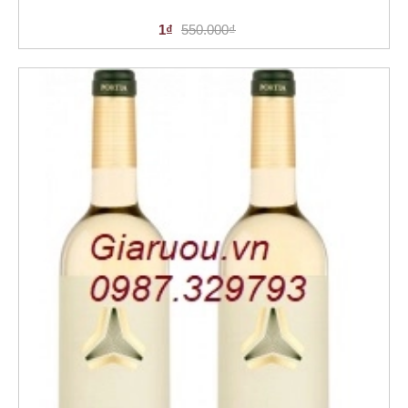
1₫
550.000₫