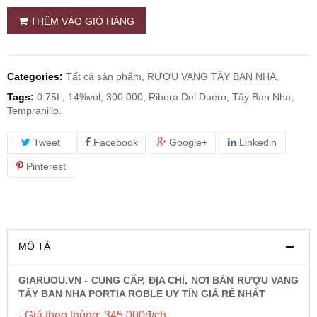
THÊM VÀO GIỎ HÀNG
RƯỢU WHISKY
RƯỢU XO BRANDY
Categories:
Tất cả sản phẩm,
RƯỢU VANG TÂY BAN NHA,
Tags:
0.75L, 14%vol, 300.000, Ribera Del Duero, Tây Ban Nha,
Tempranillo.
RƯỢU VODKA
Tweet
Facebook
Google+
Linkedin
RƯỢU COGNAC
Pinterest
RƯỢU VANG ĐÀ LẠT
BIA NGOẠI
MÔ TẢ
TRỐNG RƯỢU
GIARUOU.VN - CUNG CẤP, ĐỊA CHỈ, NƠI BÁN RƯỢU VANG
TÂY BAN NHA PORTIA ROBLE UY TÍN GIÁ RẺ NHẤT
Vang Newzeland giá rẻ nhất
- Giá theo thùng: 345.000đ/ch