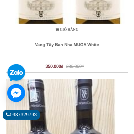
GIỎ HÀNG
Vang Tây Ban Nha MUGA White
350.000₫
380.000₫
0987329793