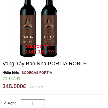
VANG TÂY BAN NHA
RƯỢU VANG MỸ
RƯỢU VANG NGỌT
RƯỢU VANG BỊCH
Vang Tây Ban Nha PORTIA ROBLE
RƯỢU VANG ÚC
Nhãn hiệu:
BODEGAS PORTIA
RƯỢU VANG ÁO
CÒN HÀNG
345.000₫
380.000₫
RƯỢU SỮA
Số lượng
RƯỢU CHAMPANGNE