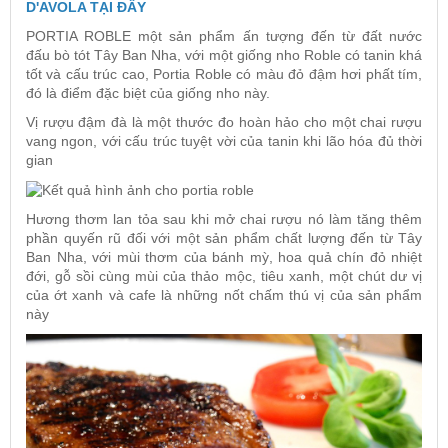
D'AVOLA TẠI ĐÂY
PORTIA ROBLE
một sản phẩm ấn tượng đến từ đất nước
đấu bò tót Tây Ban Nha, với một giống nho Roble có tanin khá
tốt và cấu trúc cao,
Portia Roble
có màu đỏ đậm hơi phất tím,
đó là điểm đặc biệt của giống nho này.
Vị rượu đậm đà là một thước đo hoàn hảo cho một chai rượu
vang ngon, với cấu trúc tuyệt vời của tanin khi lão hóa đủ thời
gian
Hương thơm lan tỏa sau khi mở chai rượu nó làm tăng thêm
phần quyến rũ đối với một sản phẩm chất lượng đến từ
Tây
Ban Nha
, với mùi thơm của bánh mỳ, hoa quả chín đỏ nhiệt
đới, gỗ sồi cùng mùi của thảo mộc, tiêu xanh, một chút dư vị
của ớt xanh và cafe là những nốt chấm thú vị của sản phẩm
này