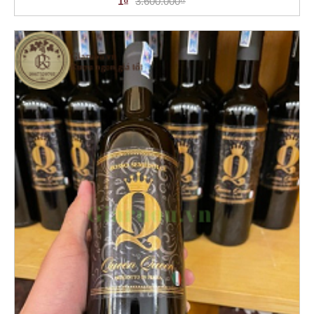
1₫
3.600.000₫