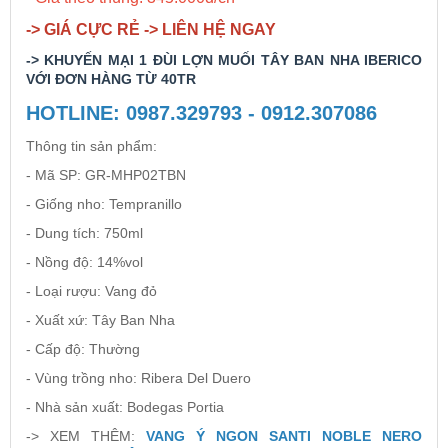
-> GIÁ CỰC RẺ -> LIÊN HỆ NGAY
Rượu Vang Argentina
-> KHUYẾN MẠI 1 ĐÙI LỢN MUỐI TÂY BAN NHA IBERICO
VỚI ĐƠN HÀNG TỪ 40TR
VANG CANADA ICEWINE
HOTLINE: 0987.329793 - 0912.307086
Thông tin sản phẩm:
RƯỢU VANG NAM PHI
- Mã SP: GR-MHP02TBN
- Giống nho: Tempranillo
Rượu Vang BỒ ĐÀO NHA
- Dung tích: 750ml
- Nồng độ: 14%vol
RƯỢU VANG ROMANIA GIÁ CỰC RẺ
- Loại rượu: Vang đỏ
- Xuất xứ: Tây Ban Nha
RƯỢU VANG ĐỨC
- Cấp độ: Thường
- Vùng trồng nho: Ribera Del Duero
- Nhà sản xuất: Bodegas Portia
-> XEM THÊM:
VANG Ý NGON SANTI NOBLE NERO