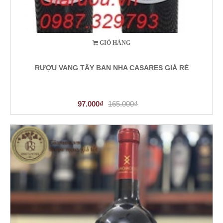
GIỎ HÀNG
RƯỢU VANG TÂY BAN NHA CASARES GIÁ RẺ
97.000₫
165.000₫