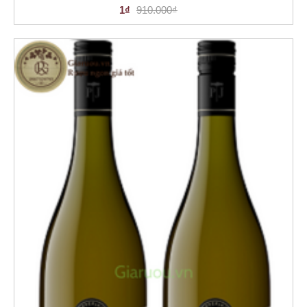
1₫
910.000₫