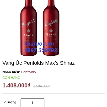
VANG TÂY BAN NHA
RƯỢU VANG MỸ
RƯỢU VANG NGỌT
RƯỢU VANG BỊCH
Vang Úc Penfolds Max's Shiraz
RƯỢU VANG ÚC
Nhãn hiệu:
Penfolds
RƯỢU VANG ÁO
CÒN HÀNG
1.408.000₫
1.584.000₫
RƯỢU SỮA
Số lượng
RƯỢU CHAMPANGNE