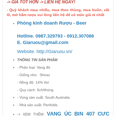
-> GIÁ TỐT HƠN -> LIÊN HỆ NGAY!
- Quý khách mua nhiều, mua theo thùng, mua buôn, cắt
Rượu Vang Argentina
lô, mở hầm rượu vui lòng liên hệ để có mức giá rẻ nhất
Phòng kinh doanh Rượu - Beer
VANG CANADA ICEWINE
Hotline. 0987.329793 - 0912.307086
E. Giaruou@gmail.com
RƯỢU VANG NAM PHI
Website. http://Giaruou.vn/
Rượu Vang BỒ ĐÀO NHA
THÔNG TIN SẢN PHẨM
- Phân loại: Vang đỏ
RƯỢU VANG ROMANIA GIÁ CỰC RẺ
- Giống nho: Shiraz
- Nồng độ: 14% Vol
RƯỢU VANG ĐỨC
- Quy cách: 6ch/thùng
- Vùng sản xuất: South Australia
- Nhà sản xuất: Penfolds
VANG ÚC BIN 407 CỰC
-> XEM THÊM: