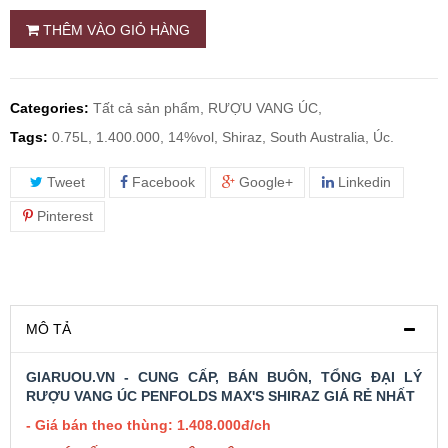
THÊM VÀO GIỎ HÀNG
RƯỢU WHISKY
RƯỢU XO BRANDY
Categories:
Tất cả sản phẩm,
RƯỢU VANG ÚC,
Tags:
0.75L, 1.400.000, 14%vol, Shiraz, South Australia, Úc.
RƯỢU VODKA
Tweet
Facebook
Google+
Linkedin
RƯỢU COGNAC
Pinterest
RƯỢU VANG ĐÀ LẠT
MÔ TẢ
BIA NGOẠI
GIARUOU.VN - CUNG CẤP, BÁN BUÔN, TỔNG ĐẠI LÝ
TRỐNG RƯỢU
RƯỢU VANG ÚC PENFOLDS MAX'S SHIRAZ GIÁ RẺ NHẤT
- Giá bán theo thùng: 1.408.000đ/ch
Vang Newzeland giá rẻ nhất