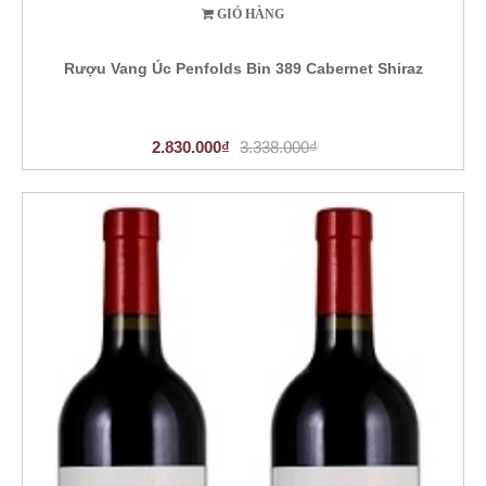
GIỎ HÀNG
Rượu Vang Úc Penfolds Bin 389 Cabernet Shiraz
2.830.000₫
3.338.000₫