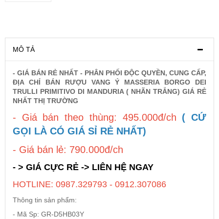
Rượu Vang Argentina
MÔ TẢ
VANG CANADA ICEWINE
- GIÁ BÁN RẺ NHẤT - PHÂN PHỐI ĐỘC QUYỀN, CUNG CẤP,
RƯỢU VANG NAM PHI
ĐỊA CHỈ BÁN RƯỢU VANG Ý MASSERIA BORGO DEI
TRULLI PRIMITIVO DI MANDURIA ( NHÃN TRẮNG) GIÁ RẺ
NHẤT THỊ TRƯỜNG
Rượu Vang BỒ ĐÀO NHA
- Giá bán theo thùng: 495.000đ/ch
( CỨ
GỌI LÀ CÓ GIÁ SỈ RẺ NHẤT)
RƯỢU VANG ROMANIA GIÁ CỰC RẺ
- Giá bán lẻ: 790.000đ/ch
RƯỢU VANG ĐỨC
- > GIÁ CỰC RẺ -> LIÊN HỆ NGAY
HOTLINE: 0987.329793 - 0912.307086
Thông tin sản phẩm:
- Mã Sp: GR-D5HB03Y