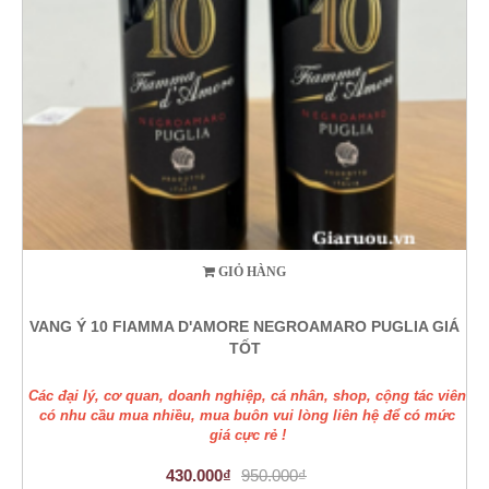
GIỎ HÀNG
VANG Ý 10 FIAMMA D'AMORE NEGROAMARO PUGLIA GIÁ
TỐT
Các đại lý, cơ quan, doanh nghiệp, cá nhân, shop, cộng tác viên
có nhu cầu mua nhiều, mua buôn vui lòng liên hệ để có mức
giá cực rẻ !
430.000₫
950.000₫