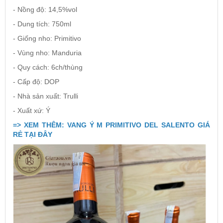
- Nồng độ: 14,5%vol
- Dung tích: 750ml
- Giống nho: Primitivo
- Vùng nho: Manduria
- Quy cách: 6ch/thùng
- Cấp độ: DOP
- Nhà sản xuất: Trulli
- Xuất xứ: Ý
=> XEM THÊM: VANG Ý M PRIMITIVO DEL SALENTO GIÁ
RẺ TẠI ĐÂY