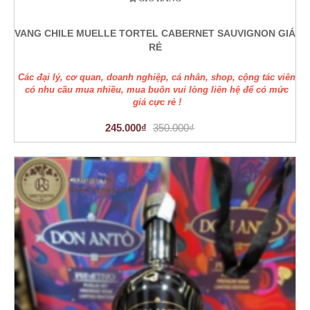
VANG CHILE MUELLE TORTEL CABERNET SAUVIGNON GIÁ
RẺ
Các đại lý, cơ quan, doanh nghiệp, cá nhân, shop, cộng tác viên
có nhu cầu mua nhiều, mua buôn vui lòng liên hệ để có mức
giá cực rẻ !
245.000₫
350.000₫