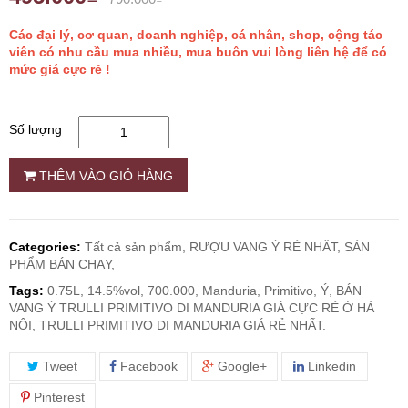
Các đại lý, cơ quan, doanh nghiệp, cá nhân, shop, cộng tác
RƯỢU WHISKY
viên có nhu cầu mua nhiều, mua buôn vui lòng liên hệ để có
mức giá cực rẻ !
RƯỢU XO BRANDY
Số lượng
RƯỢU VODKA
THÊM VÀO GIỎ HÀNG
RƯỢU COGNAC
Categories:
Tất cả sản phẩm,
RƯỢU VANG Ý RẺ NHẤT,
SẢN
RƯỢU VANG ĐÀ LẠT
PHẨM BÁN CHẠY,
Tags:
0.75L, 14.5%vol, 700.000, Manduria, Primitivo, Ý, BÁN
BIA NGOẠI
VANG Ý TRULLI PRIMITIVO DI MANDURIA GIÁ CỰC RẺ Ở HÀ
NỘI, TRULLI PRIMITIVO DI MANDURIA GIÁ RẺ NHẤT.
TRỐNG RƯỢU
Tweet
Facebook
Google+
Linkedin
Pinterest
Vang Newzeland giá rẻ nhất