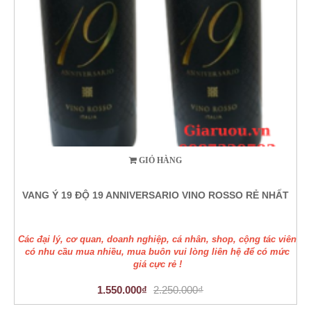
GIỎ HÀNG
VANG Ý 19 ĐỘ 19 ANNIVERSARIO VINO ROSSO RẺ NHẤT
Các đại lý, cơ quan, doanh nghiệp, cá nhân, shop, cộng tác viên
có nhu cầu mua nhiều, mua buôn vui lòng liên hệ để có mức
giá cực rẻ !
1.550.000₫
2.250.000₫