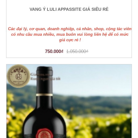
VANG Ý LULI APPASSITE GIÁ SIÊU RẺ
Các đại lý, cơ quan, doanh nghiệp, cá nhân, shop, cộng tác viên
có nhu cầu mua nhiều, mua buôn vui lòng liên hệ để có mức
giá cực rẻ !
750.000₫
1.050.000₫