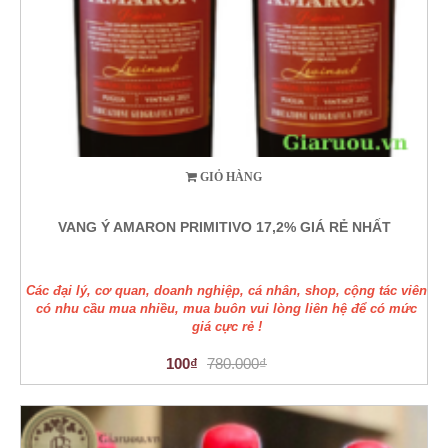
GIỎ HÀNG
VANG Ý AMARON PRIMITIVO 17,2% GIÁ RẺ NHẤT
Các đại lý, cơ quan, doanh nghiệp, cá nhân, shop, cộng tác viên
có nhu cầu mua nhiều, mua buôn vui lòng liên hệ để có mức
giá cực rẻ !
100₫
780.000₫