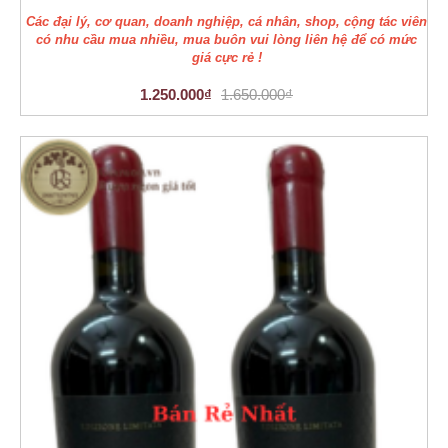
Các đại lý, cơ quan, doanh nghiệp, cá nhân, shop, cộng tác viên
có nhu cầu mua nhiều, mua buôn vui lòng liên hệ để có mức
giá cực rẻ !
1.250.000₫
1.650.000₫