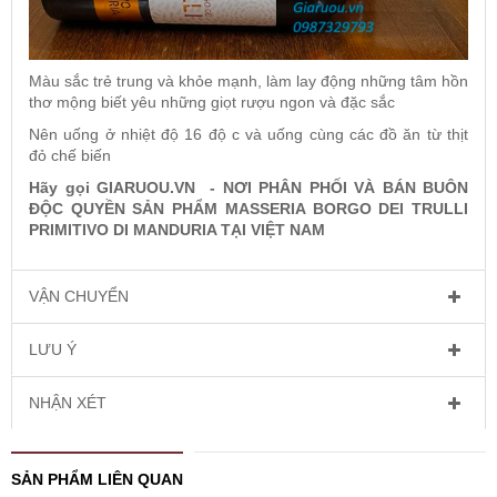
Màu sắc trẻ trung và khỏe mạnh, làm lay động những tâm hồn
thơ mộng biết yêu những giọt rượu ngon và đặc sắc
Nên uống ở nhiệt độ 16 độ c và uống cùng các đồ ăn từ thịt
đỏ chế biến
Hãy gọi GIARUOU.VN - NƠI PHÂN PHỐI VÀ BÁN BUÔN
ĐỘC QUYỀN SẢN PHẨM MASSERIA BORGO DEI TRULLI
PRIMITIVO DI MANDURIA TẠI VIỆT NAM
VẬN CHUYỂN
LƯU Ý
NHẬN XÉT
SẢN PHẨM LIÊN QUAN