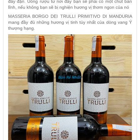
đầy đặn. Uống rượu từ nơi đây bạn sẽ phải có một chút bản
lĩnh, nếu không bạn sẽ bị nghiện hương vị thơm ngon của nó
MASSERIA BORGO DEI TRULLI PRIMITIVO DI MANDURIA
mang đầy đủ những hương vị tinh túy nhất của dòng vang Ý
thượng hạng.