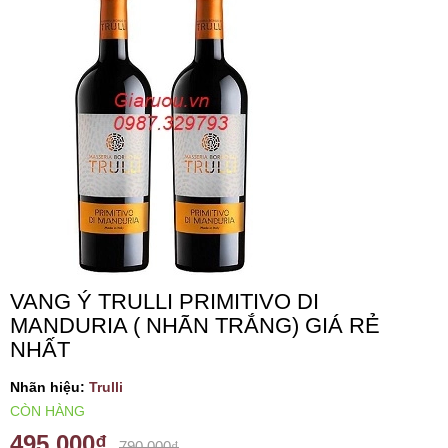
VANG TÂY BAN NHA
RƯỢU VANG MỸ
RƯỢU VANG NGỌT
RƯỢU VANG BỊCH
RƯỢU VANG ÚC
VANG Ý TRULLI PRIMITIVO DI
MANDURIA ( NHÃN TRẮNG) GIÁ RẺ
RƯỢU VANG ÁO
NHẤT
RƯỢU SỮA
Nhãn hiệu:
Trulli
CÒN HÀNG
RƯỢU CHAMPANGNE
495.000₫
790.000₫