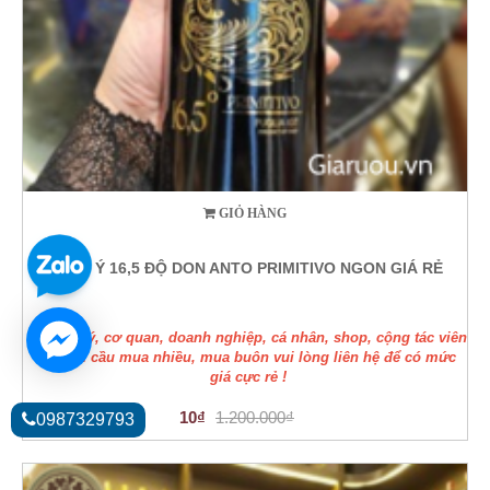
GIỎ HÀNG
VANG Ý 16,5 ĐỘ DON ANTO PRIMITIVO NGON GIÁ RẺ
Các đại lý, cơ quan, doanh nghiệp, cá nhân, shop, cộng tác viên
có nhu cầu mua nhiều, mua buôn vui lòng liên hệ để có mức
giá cực rẻ !
10₫
1.200.000₫
0987329793