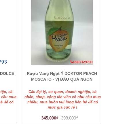
I DOLCE
Rượu Vang Ngọt Ý DOKTOR PEACH
MOSCATO - VỊ ĐÀO QUÁ NGON
iệp, cá
Các đại lý, cơ quan, doanh nghiệp, cá
u cầu mua
nhân, shop, cộng tác viên có nhu cầu mua
hệ để có
nhiều, mua buôn vui lòng liên hệ để có
mức giá cực rẻ !
345.000₫
399.000₫