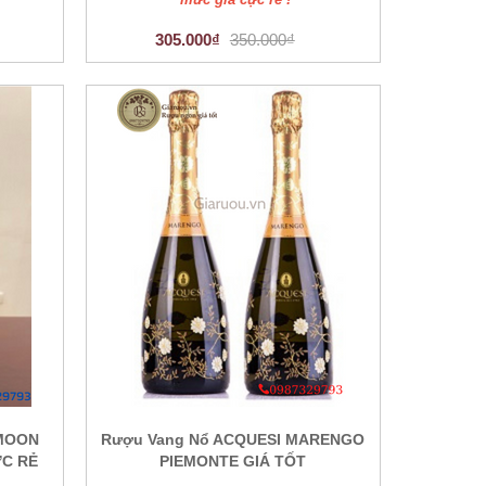
305.000₫
350.000₫
 MOON
Rượu Vang Nổ ACQUESI MARENGO
ỰC RẺ
PIEMONTE GIÁ TỐT