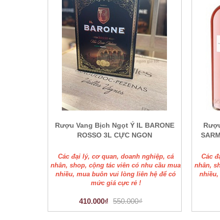
Rượu Vang Bịch Ngọt Ý IL BARONE
Rượ
ROSSO 3L CỰC NGON
SARM
Các đại lý, cơ quan, doanh nghiệp, cá
Các đ
nhân, shop, cộng tác viên có nhu cầu mua
nhân, s
nhiều, mua buôn vui lòng liên hệ để có
nhiều,
mức giá cực rẻ !
410.000₫
550.000₫