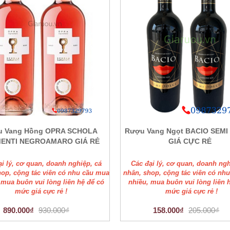
u Vang Hồng OPRA SCHOLA
Rượu Vang Ngọt BACIO SEM
ENTI NEGROAMARO GIÁ RẺ
GIÁ CỰC RẺ
ại lý, cơ quan, doanh nghiệp, cá
Các đại lý, cơ quan, doanh ngh
hop, cộng tác viên có nhu cầu mua
nhân, shop, cộng tác viên có nh
 mua buôn vui lòng liên hệ để có
nhiều, mua buôn vui lòng liên 
mức giá cực rẻ !
mức giá cực rẻ !
890.000₫
930.000₫
158.000₫
205.000₫