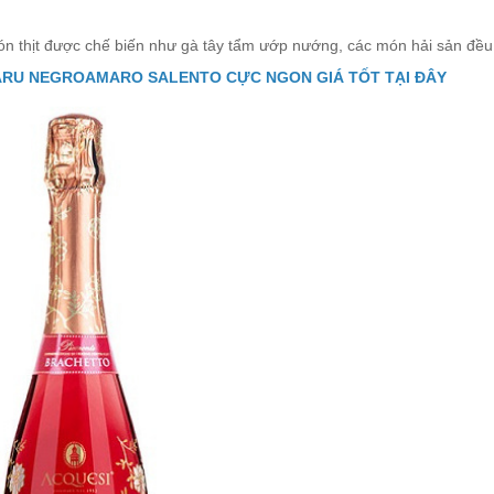
món thịt được chế biến như gà tây tẩm ướp nướng, các món hải sản đề
MARU NEGROAMARO SALENTO CỰC NGON GIÁ TỐT TẠI ĐÂY