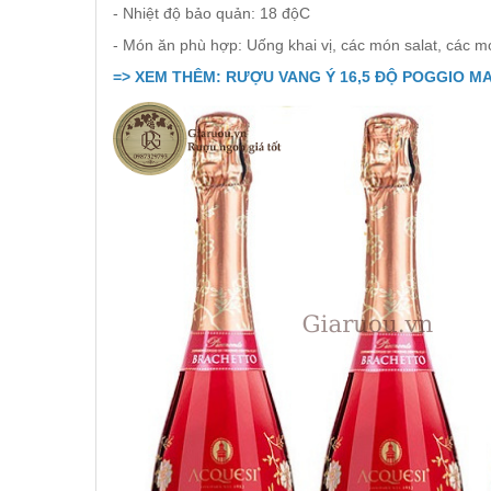
VANG CANADA ICEWINE
- Nhiệt độ bảo quản: 18 độC
- Món ăn phù hợp: Uống khai vị, các món salat, các 
RƯỢU VANG NAM PHI
=> XEM THÊM: RƯỢU VANG Ý 16,5 ĐỘ POGGIO 
Rượu Vang BỒ ĐÀO NHA
RƯỢU VANG ROMANIA GIÁ
CỰC RẺ
RƯỢU VANG ĐỨC