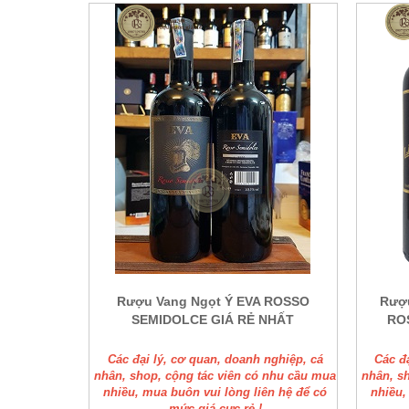
Rượu Vang Ngọt Ý EVA ROSSO
Rượu
SEMIDOLCE GIÁ RẺ NHẤT
RO
Các đại lý, cơ quan, doanh nghiệp, cá
Các đ
nhân, shop, cộng tác viên có nhu cầu mua
nhân, s
nhiều, mua buôn vui lòng liên hệ để có
nhiều,
mức giá cực rẻ !