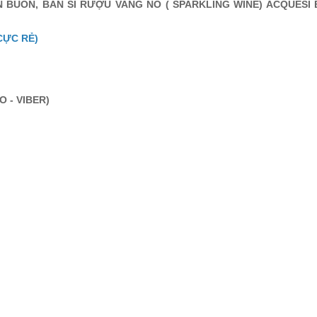
BÁN BUÔN, BÁN SỈ RƯỢU VANG NỔ ( SPARKLING WINE) ACQUE
CỰC RẺ)
O - VIBER)