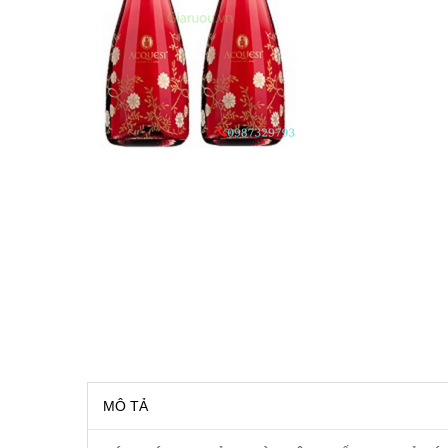
RƯỢU VANG MỸ
RƯỢU VANG NGỌT
RƯỢU VANG BỊCH
RƯỢU VANG ÚC
RƯỢU VANG ÁO
RƯỢU SỮA
RƯỢU CHAMPANGNE
RƯỢU WHISKY
MÔ TẢ