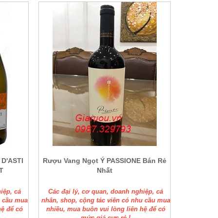
D'ASTI
Rượu Vang Ngọt Ý PASSIONE Bán Rẻ
T
Nhất
iệp, cá
Các đại lý, cơ quan, doanh nghiệp, cá
u cầu mua
nhân, shop, cộng tác viên có nhu cầu mua
hệ để có
nhiều, mua buôn vui lòng liên hệ để có
mức giá cực rẻ !