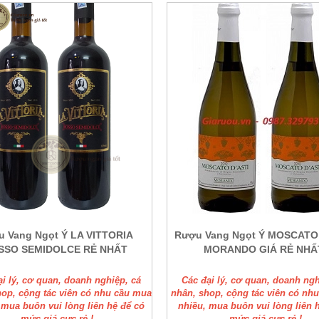
 Vang Ngọt Ý LA VITTORIA
Rượu Vang Ngọt Ý MOSCATO 
SSO SEMIDOLCE RẺ NHẤT
MORANDO GIÁ RẺ NHẤ
ại lý, cơ quan, doanh nghiệp, cá
Các đại lý, cơ quan, doanh ngh
hop, cộng tác viên có nhu cầu mua
nhân, shop, cộng tác viên có nh
 mua buôn vui lòng liên hệ để có
nhiều, mua buôn vui lòng liên 
mức giá cực rẻ !
mức giá cực rẻ !