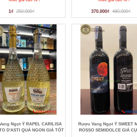
1₫
250.000₫
370.000₫
480.000₫
Vang Ngọt Ý RAPEL CARILISA
Rượu Vang Ngọt Ý SWEET
O D'ASTI QUÁ NGON GIÁ TỐT
ROSSO SEMIDOLCE GIÁ C