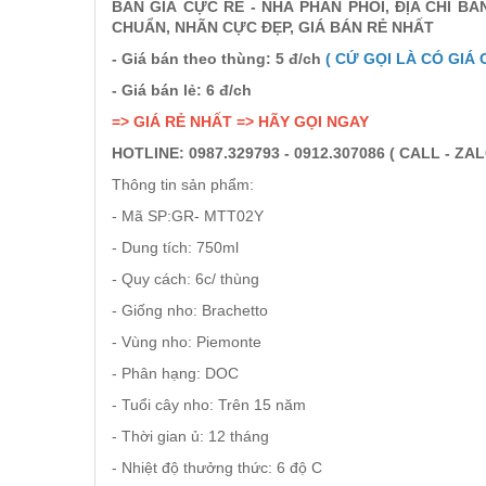
BÁN GIÁ CỰC RẺ - NHÀ PHÂN PHỐI, ĐỊA CHỈ 
RƯỢU XO BRANDY
CHUẨN, NHÃN CỰC ĐẸP, GIÁ BÁN RẺ NHẤT
- Giá bán theo thùng: 5 đ/ch
( CỨ GỌI LÀ CÓ GIÁ 
RƯỢU VODKA
- Giá bán lẻ: 6 đ/ch
=> GIÁ RẺ NHẤT => HÃY GỌI NGAY
RƯỢU COGNAC
HOTLINE: 0987.329793 - 0912.307086 ( CALL - ZAL
Thông tin sản phẩm:
RƯỢU VANG ĐÀ LẠT
- Mã SP:GR- MTT02Y
- Dung tích: 750ml
BIA NGOẠI
- Quy cách: 6c/ thùng
- Giống nho: Brachetto
TRỐNG RƯỢU
- Vùng nho: Piemonte
- Phân hạng: DOC
Vang Newzeland giá rẻ nhất
- Tuổi cây nho: Trên 15 năm
- Thời gian ủ: 12 tháng
Rượu Vang Argentina
- Nhiệt độ thưởng thức: 6 độ C