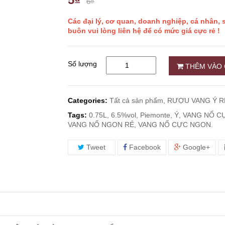
6₫
Các đại lý, cơ quan, doanh nghiệp, cá nhân,
buôn vui lòng liên hệ để có mức giá cực rẻ !
Số lượng
THÊM VÀO 
Categories:
Tất cả sản phẩm,
RƯỢU VANG Ý R
Tags:
0.75L, 6.5%vol, Piemonte, Ý, VANG NỔ
VANG NỔ NGON RẺ, VANG NỔ CỰC NGON.
Tweet
Facebook
Google+