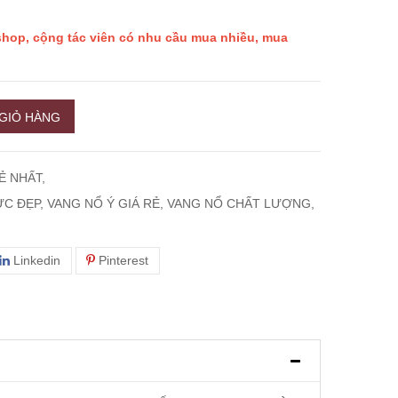
 shop, cộng tác viên có nhu cầu mua nhiều, mua
GIỎ HÀNG
Ẻ NHẤT,
 CỰC ĐẸP, VANG NỔ Ý GIÁ RẺ, VANG NỔ CHẤT LƯỢNG,
Linkedin
Pinterest