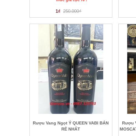
1₫
250.000₫
Rượu Vang Ngọt Ý QUEEN VABI BÁN
Rượu 
RẺ NHẤT
MOSCAT