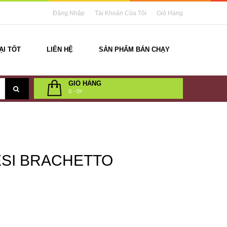
Đăng Nhập
Tài Khoản Của Tôi
Giỏ Hàng
ẠI TỐT
LIÊN HỆ
SẢN PHẨM BÁN CHẠY
GIỎ HÀNG
0
-
0₫
ESI BRACHETTO