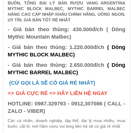
BUÔN, TỔNG ĐẠI LÝ BÁN RƯỢU VANG ARGENTINA
MYTHIC BLOCK MALBEC, MYTHIC BARREL MALBEC
HÀNG CAO CẤP NHẬP KHẨU CHÍNH HÃNG, UỐNG NGON,
Rượu Vang Argentina
UY TÍN, GIÁ BÁN TỐT RẺ NHẤT
- Giá bán theo thùng: 430.000đ/ch ( Dòng
VANG CANADA ICEWINE
Mythic Mountain Malbec)
- Giá bán theo thùng: 1.220.000đ/ch
( Dòng
RƯỢU VANG NAM PHI
MYTHIC BLOCK MALBEC)
- Giá bán theo thùng: 2.650.000đ/ch
( Dòng
Rượu Vang BỒ ĐÀO NHA
MYTHIC BARREL MALBEC)
(CỨ GỌI LÀ SẼ CÓ GIÁ RẺ NHẤT)
RƯỢU VANG ROMANIA GIÁ CỰC RẺ
=> GIÁ CỰC RẺ => HÃY LIÊN HỆ NGAY
RƯỢU VANG ĐỨC
HOTLINE: 0987.329793 - 0912,307086 ( CALL -
ZALO - VIBER)
Các cá nhân, doanh nghiệp, tập thể, đại lý mua nhiều, mua
buôn, cắt lô, mở hầm rượu vui lòng liên hệ sẽ có giá rẻ nhất