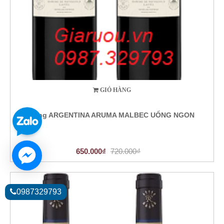
GIỎ HÀNG
Vang ARGENTINA ARUMA MALBEC UỐNG NGON
650.000₫
720.000₫
0987329793