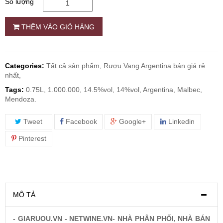
Số lượng
RƯỢU WHISKY
THÊM VÀO GIỎ HÀNG
RƯỢU XO BRANDY
Categories:
Tất cả sản phẩm,
Rượu Vang Argentina bán giá rẻ
nhất,
RƯỢU VODKA
Tags:
0.75L, 1.000.000, 14.5%vol, 14%vol, Argentina, Malbec,
Mendoza.
RƯỢU COGNAC
Tweet
Facebook
Google+
Linkedin
RƯỢU VANG ĐÀ LẠT
Pinterest
BIA NGOẠI
TRỐNG RƯỢU
MÔ TẢ
- GIARUOU.VN - NETWINE.VN- NHÀ PHÂN PHỐI, NHÀ BÁN
Vang Newzeland giá rẻ nhất