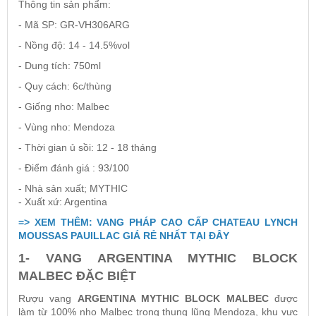
Thông tin sản phẩm:
- Mã SP: GR-VH306ARG
- Nồng độ: 14 - 14.5%vol
- Dung tích: 750ml
- Quy cách: 6c/thùng
- Giống nho: Malbec
- Vùng nho: Mendoza
- Thời gian ủ sồi: 12 - 18 tháng
- Điểm đánh giá : 93/100
- Nhà sản xuất; MYTHIC
- Xuất xứ: Argentina
=> XEM THÊM: VANG PHÁP CAO CẤP CHATEAU LYNCH
MOUSSAS PAUILLAC GIÁ RẺ NHẤT TẠI ĐÂY
1- VANG ARGENTINA MYTHIC BLOCK
MALBEC ĐẶC BIỆT
Rượu vang
ARGENTINA MYTHIC BLOCK MALBEC
được
làm từ 100% nho Malbec trong thung lũng Mendoza, khu vực