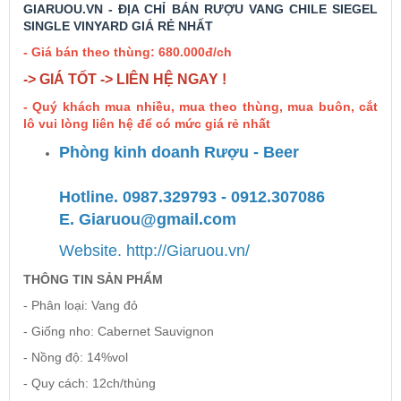
GIARUOU.VN - ĐỊA CHỈ BÁN RƯỢU VANG CHILE SIEGEL
SINGLE VINYARD GIÁ RẺ NHẤT
Rượu Vang Argentina
- Giá bán theo thùng: 680.000đ/ch
-> GIÁ TỐT -> LIÊN HỆ NGAY !
VANG CANADA ICEWINE
- Quý khách mua nhiều, mua theo thùng, mua buôn, cắt
lô vui lòng liên hệ để có mức giá rẻ nhất
RƯỢU VANG NAM PHI
Phòng kinh doanh Rượu - Beer
Hotline. 0987.329793 - 0912.307086
Rượu Vang BỒ ĐÀO NHA
E. Giaruou@gmail.com
Website. http://Giaruou.vn/
RƯỢU VANG ROMANIA GIÁ CỰC RẺ
THÔNG TIN SẢN PHẨM
RƯỢU VANG ĐỨC
- Phân loại: Vang đỏ
- Giống nho: Cabernet Sauvignon
- Nồng độ: 14%vol
- Quy cách: 12ch/thùng