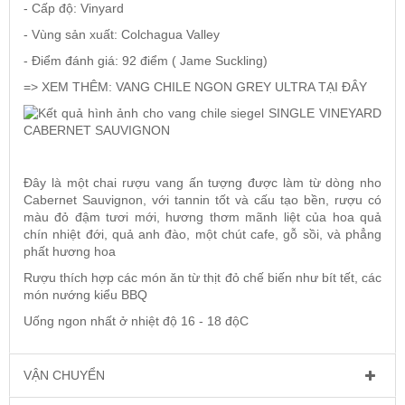
- Cấp độ: Vinyard
- Vùng sản xuất: Colchagua Valley
- Điểm đánh giá: 92 điểm ( Jame Suckling)
=> XEM THÊM:
VANG CHILE NGON GREY ULTRA TẠI ĐÂY
Đây là một chai rượu vang ấn tượng được làm từ dòng nho
Cabernet Sauvignon, với tannin tốt và cấu tạo bền, rượu có
màu đỏ đậm tươi mới, hương thơm mãnh liệt của hoa quả
chín nhiệt đới, quả anh đào, một chút cafe, gỗ sồi, và phẳng
phất hương hoa
Rượu thích hợp các món ăn từ thịt đỏ chế biến như bít tết, các
món nướng kiểu BBQ
Uống ngon nhất ở nhiệt độ 16 - 18 độC
VẬN CHUYỂN