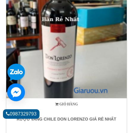
GIỎ HÀNG
0987329793
RƯỢU VANG CHILE DON LORENZO GIÁ RẺ NHẤT