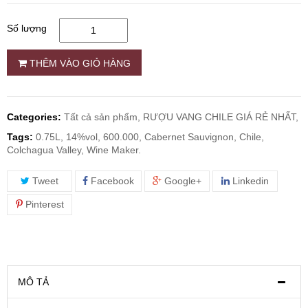
Số lượng
RƯỢU WHISKY
THÊM VÀO GIỎ HÀNG
RƯỢU XO BRANDY
RƯỢU VODKA
Categories:
Tất cả sản phẩm,
RƯỢU VANG CHILE GIÁ RẺ NHẤT,
Tags:
0.75L, 14%vol, 600.000, Cabernet Sauvignon, Chile,
RƯỢU COGNAC
Colchagua Valley, Wine Maker.
Tweet
Facebook
Google+
Linkedin
RƯỢU VANG ĐÀ LẠT
Pinterest
BIA NGOẠI
TRỐNG RƯỢU
MÔ TẢ
Vang Newzeland giá rẻ nhất