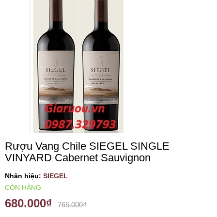
VANG TÂY BAN NHA
RƯỢU VANG MỸ
RƯỢU VANG NGỌT
RƯỢU VANG BỊCH
RƯỢU VANG ÚC
Rượu Vang Chile SIEGEL SINGLE
VINYARD Cabernet Sauvignon
RƯỢU VANG ÁO
Nhãn hiệu:
SIEGEL
RƯỢU SỮA
CÒN HÀNG
680.000₫
765.000₫
RƯỢU CHAMPANGNE