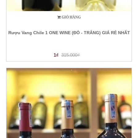
GIỎ HÀNG
Rượu Vang Chile 1 ONE WINE (ĐỎ - TRẮNG) GIÁ RẺ NHẤT
1₫
315.000₫