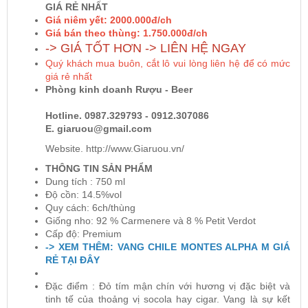
GIÁ RẺ NHẤT
Giá niêm yết: 2000.000đ/ch
Giá bán theo thùng: 1.750.000đ/ch
Rượu Vang Argentina
-> GIÁ TỐT HƠN -> LIÊN HỆ NGAY
Quý khách mua buôn, cắt lô vui lòng liên hệ để có mức
VANG CANADA ICEWINE
giá rẻ nhất
Phòng kinh doanh Rượu - Beer
RƯỢU VANG NAM PHI
Hotline. 0987.329793 - 0912.307086
E. giaruou@gmail.com
Website. http://www.Giaruou.vn/
Rượu Vang BỒ ĐÀO NHA
THÔNG TIN SẢN PHẨM
Dung tích : 750 ml
RƯỢU VANG ROMANIA GIÁ CỰC RẺ
Độ cồn: 14.5%vol
Quy cách: 6ch/thùng
Giống nho: 92 % Carmenere và 8 % Petit Verdot
RƯỢU VANG ĐỨC
Cấp độ: Premium
-> XEM THÊM: VANG CHILE MONTES ALPHA M GIÁ
RẺ TẠI ĐÂY
Đặc điểm : Đỏ tím mận chín với hương vị đặc biệt và
tinh tế của thoảng vị socola hay cigar. Vang là sự kết