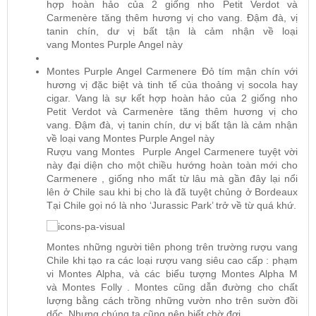
hợp hoàn hảo của 2 giống nho Petit Verdot và
Carmenère tăng thêm hương vị cho vang. Đậm đà, vị
tanin chín, dư vị bất tận là cảm nhận về loại
vang
Montes Purple Angel
này
Montes Purple Angel Carmenere
Đỏ tím mận chín với
hương vị đặc biệt và tinh tế của thoảng vị socola hay
cigar. Vang là sự kết hợp hoàn hảo của 2 giống nho
Petit Verdot và Carmenère tăng thêm hương vị cho
vang. Đậm đà, vị tanin chín, dư vị bất tận là cảm nhận
về loại vang Montes Purple Angel này
Rượu vang Montes Purple Angel Carmenere tuyệt vời
này đại diện cho một chiều hướng hoàn toàn mới cho
Carmenere , giống nho mất từ ​​lâu mà gần đây lại nổi
lên ở Chile sau khi bị cho là đã tuyệt chủng ở Bordeaux
Tại Chile gọi nó là nho ‘Jurassic Park’ trở về từ quá khứ.
Montes những người tiên phong trên trường rượu vang
Chile khi tạo ra các loại rượu vang siêu cao cấp : phạm
vi Montes Alpha, và các biểu tượng
Montes Alpha M
và Montes Folly
. Montes cũng dẫn đường cho chất
lượng bằng cách trồng những vườn nho trên sườn đồi
dốc. Nhưng chúng ta cũng nên biết chờ đợi .