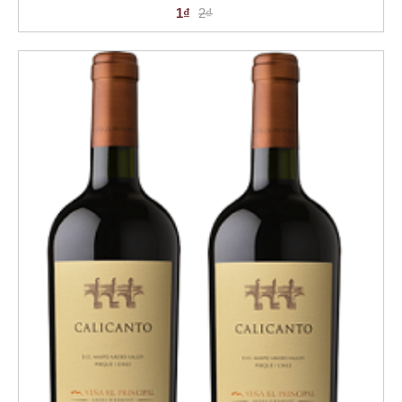
1₫
2₫