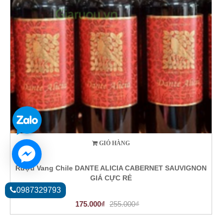
GIỎ HÀNG
Rượu Vang Chile DANTE ALICIA CABERNET SAUVIGNON
GIÁ CỰC RẺ
0987329793
175.000₫
255.000₫