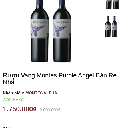
VANG TÂY BAN NHA
RƯỢU VANG MỸ
RƯỢU VANG NGỌT
RƯỢU VANG BỊCH
Rượu Vang Montes Purple Angel Bán Rẻ
RƯỢU VANG ÚC
Nhất
RƯỢU VANG ÁO
Nhãn hiệu:
MONTES ALPHA
CÒN HÀNG
1.750.000₫
RƯỢU SỮA
2.000.000₫
RƯỢU CHAMPANGNE