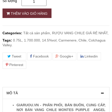
Số lượng
RƯỢU WHISKY
THÊM VÀO GIỎ HÀNG
RƯỢU XO BRANDY
Categories:
Tất cả sản phẩm,
RƯỢU VANG CHILE GIÁ RẺ NHẤT,
RƯỢU VODKA
Tags:
0.75L, 1.700.000, 14.5%vol, Carmenere, Chile, Colchagua
Valley.
RƯỢU COGNAC
Tweet
Facebook
Google+
Linkedin
Pinterest
RƯỢU VANG ĐÀ LẠT
BIA NGOẠI
MÔ TẢ
TRỐNG RƯỢU
GIARUOU.VN - PHÂN PHỐI, BÁN BUÔN, CUNG CẤP,
NƠI BÁN VANG CHILE MONTES PURPLE ANGEL
Vang Newzeland giá rẻ nhất