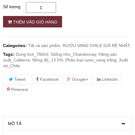
Số lượng
RƯỢU WHISKY
THÊM VÀO GIỎ HÀNG
RƯỢU XO BRANDY
Categories:
Tất cả sản phẩm,
RƯỢU VANG CHILE GIÁ RẺ NHẤT,
RƯỢU VODKA
Tags:
Dung tích_750ml, Giống nho_Chardonnay, Hãng sản
xuất_Caliterra, Nồng độ_13.5%, Phân loại rượu_vang trắng, Xuất
RƯỢU COGNAC
xứ_Chile.
Tweet
Facebook
Google+
Linkedin
RƯỢU VANG ĐÀ LẠT
Pinterest
BIA NGOẠI
TRỐNG RƯỢU
MÔ TẢ
Vang Newzeland giá rẻ nhất