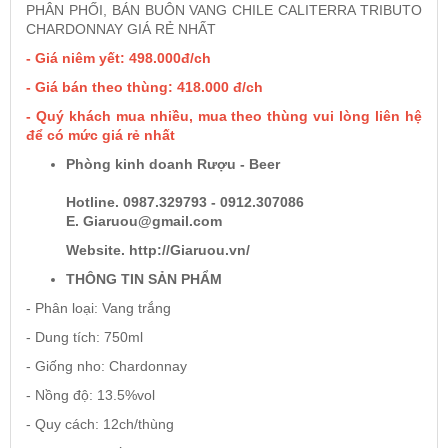
PHÂN PHỐI, BÁN BUÔN VANG CHILE CALITERRA TRIBUTO
CHARDONNAY GIÁ RẺ NHẤT
Rượu Vang Argentina
- Giá niêm yết: 498.000đ/ch
- Giá bán theo thùng: 418.000 đ/ch
VANG CANADA ICEWINE
- Quý khách mua nhiều, mua theo thùng vui lòng liên hệ
để có mức giá rẻ nhất
Phòng kinh doanh Rượu - Beer
RƯỢU VANG NAM PHI
Hotline. 0987.329793 - 0912.307086
E. Giaruou@gmail.com
Rượu Vang BỒ ĐÀO NHA
Website. http://Giaruou.vn/
THÔNG TIN SẢN PHẨM
RƯỢU VANG ROMANIA GIÁ CỰC RẺ
- Phân loại: Vang trắng
- Dung tích: 750ml
RƯỢU VANG ĐỨC
- Giống nho: Chardonnay
- Nồng độ: 13.5%vol
- Quy cách: 12ch/thùng