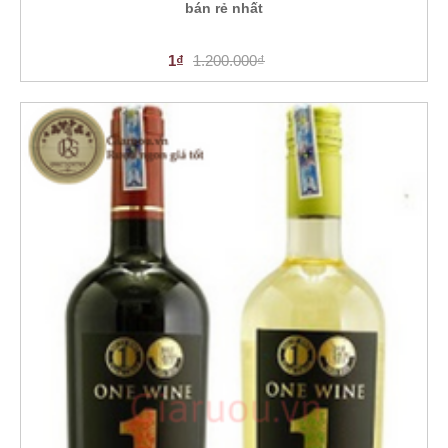
bán rẻ nhất
1₫
1.200.000₫