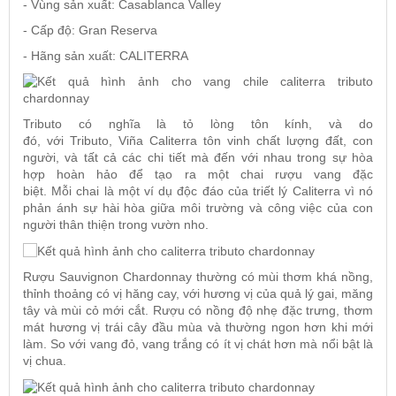
- Vùng sản xuất: Casablanca Valley
- Cấp độ: Gran Reserva
- Hãng sản xuất: CALITERRA
Tributo
có nghĩa là tỏ lòng tôn kính, và do
đó, với Tributo,
Viña Caliterra
tôn vinh chất lượng đất, con
người, và tất cả các chi tiết mà đến với nhau trong sự hòa
hợp hoàn hảo để tạo ra một chai rượu vang đặc
biệt. Mỗi chai là một ví dụ độc đáo của triết lý Caliterra vì nó
phản ánh sự hài hòa giữa môi trường và công việc của con
người thân thiện trong vườn nho.
Rượu
Sauvignon
Chardonnay thường có mùi thơm khá nồng,
thỉnh thoảng có vị hăng cay, với hương vị của quả lý gai, măng
tây và mùi cỏ mới cắt. Rượu có nồng độ nhẹ đặc trưng, thơm
mát hương vị trái cây đầu mùa và thường ngon hơn khi mới
làm. So với vang đỏ, vang trắng có ít vị chát hơn mà nổi bật là
vị chua.