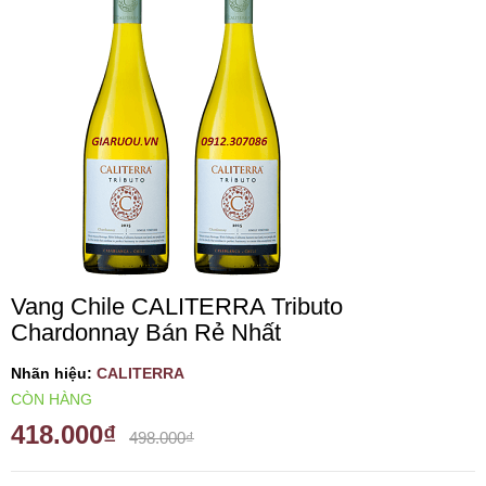
VANG TÂY BAN NHA
RƯỢU VANG MỸ
RƯỢU VANG NGỌT
RƯỢU VANG BỊCH
RƯỢU VANG ÚC
Vang Chile CALITERRA Tributo
Chardonnay Bán Rẻ Nhất
RƯỢU VANG ÁO
Nhãn hiệu:
CALITERRA
CÒN HÀNG
RƯỢU SỮA
418.000₫
498.000₫
RƯỢU CHAMPANGNE