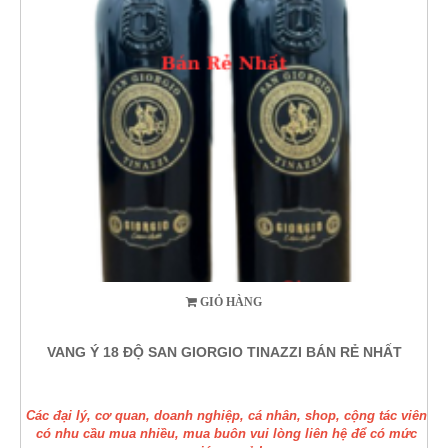
GIỎ HÀNG
VANG Ý 18 ĐỘ SAN GIORGIO TINAZZI BÁN RẺ NHẤT
Các đại lý, cơ quan, doanh nghiệp, cá nhân, shop, cộng tác viên
có nhu cầu mua nhiều, mua buôn vui lòng liên hệ để có mức