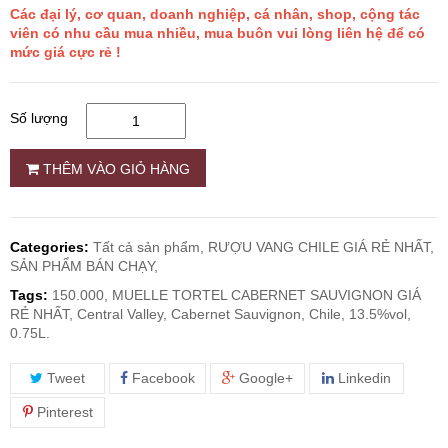
Các đại lý, cơ quan, doanh nghiệp, cá nhân, shop, cộng tác
viên có nhu cầu mua nhiều, mua buôn vui lòng liên hệ để có
RƯỢU WHISKY
mức giá cực rẻ !
RƯỢU XO BRANDY
Số lượng
RƯỢU VODKA
THÊM VÀO GIỎ HÀNG
RƯỢU COGNAC
Categories:
Tất cả sản phẩm,
RƯỢU VANG CHILE GIÁ RẺ NHẤT,
SẢN PHẨM BÁN CHẠY,
RƯỢU VANG ĐÀ LẠT
Tags:
150.000, MUELLE TORTEL CABERNET SAUVIGNON GIÁ
RẺ NHẤT, Central Valley, Cabernet Sauvignon, Chile, 13.5%vol,
BIA NGOẠI
0.75L.
Tweet
Facebook
Google+
Linkedin
TRỐNG RƯỢU
Pinterest
Vang Newzeland giá rẻ nhất