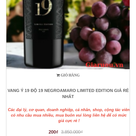
GIỎ HÀNG
VANG Ý 19 ĐỘ 19 NEGROAMARO LIMITED EDITION GIÁ RẺ
NHẤT
Các đại lý, cơ quan, doanh nghiệp, cá nhân, shop, cộng tác viên
có nhu cầu mua nhiều, mua buôn vui lòng liên hệ để có mức
giá cực rẻ !
200₫
3.850.000₫