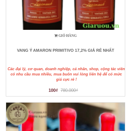
GIỎ HÀNG
VANG Ý AMARON PRIMITIVO 17,2% GIÁ RẺ NHẤT
Các đại lý, cơ quan, doanh nghiệp, cá nhân, shop, cộng tác viên
có nhu cầu mua nhiều, mua buôn vui lòng liên hệ để có mức
giá cực rẻ !
100₫
780.000₫