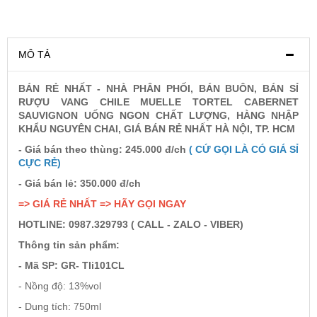
Rượu Vang Argentina
MÔ TẢ
VANG CANADA ICEWINE
BÁN RẺ NHẤT - NHÀ PHÂN PHỐI, BÁN BUÔN, BÁN SỈ
RƯỢU VANG CHILE MUELLE TORTEL CABERNET
SAUVIGNON UỐNG NGON CHẤT LƯỢNG, HÀNG NHẬP
RƯỢU VANG NAM PHI
KHẨU NGUYÊN CHAI, GIÁ BÁN RẺ NHẤT HÀ NỘI, TP. HCM
- Giá bán theo thùng: 245.000 đ/ch
( CỨ GỌI LÀ CÓ GIÁ SỈ
Rượu Vang BỒ ĐÀO NHA
CỰC RẺ)
- Giá bán lẻ: 350.000 đ/ch
RƯỢU VANG ROMANIA GIÁ CỰC RẺ
=> GIÁ RẺ NHẤT => HÃY GỌI NGAY
HOTLINE: 0987.329793 ( CALL - ZALO - VIBER)
RƯỢU VANG ĐỨC
Thông tin sản phẩm:
- Mã SP: GR- Tli101CL
- Nồng độ: 13%vol
- Dung tích: 750ml