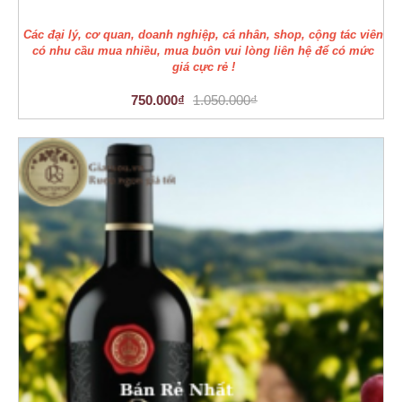
Các đại lý, cơ quan, doanh nghiệp, cá nhân, shop, cộng tác viên
có nhu cầu mua nhiều, mua buôn vui lòng liên hệ để có mức
giá cực rẻ !
750.000₫
1.050.000₫