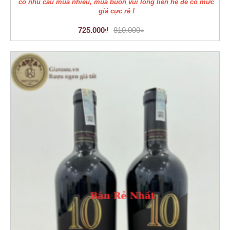
có nhu cầu mua nhiều, mua buôn vui lòng liên hệ để có mức
giá cực rẻ !
725.000₫
810.000₫