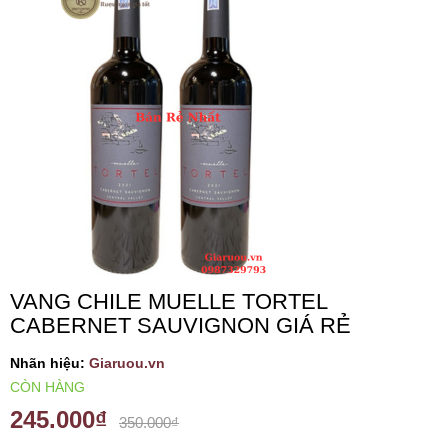
VANG TÂY BAN NHA
RƯỢU VANG MỸ
RƯỢU VANG NGỌT
RƯỢU VANG BỊCH
RƯỢU VANG ÚC
VANG CHILE MUELLE TORTEL
CABERNET SAUVIGNON GIÁ RẺ
RƯỢU VANG ÁO
Nhãn hiệu:
Giaruou.vn
RƯỢU SỮA
CÒN HÀNG
245.000₫
350.000₫
RƯỢU CHAMPANGNE