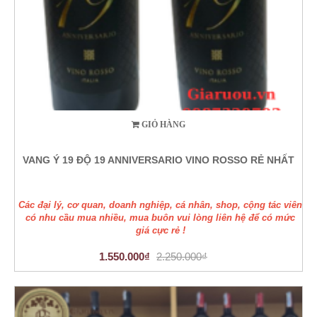
GIỎ HÀNG
VANG Ý 19 ĐỘ 19 ANNIVERSARIO VINO ROSSO RẺ NHẤT
Các đại lý, cơ quan, doanh nghiệp, cá nhân, shop, cộng tác viên
có nhu cầu mua nhiều, mua buôn vui lòng liên hệ để có mức
giá cực rẻ !
1.550.000₫
2.250.000₫