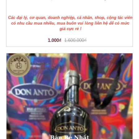
Các đại lý, cơ quan, doanh nghiệp, cá nhân, shop, cộng tác viên
có nhu cầu mua nhiều, mua buôn vui lòng liên hệ để có mức
giá cực rẻ !
1.000₫
1.600.000₫