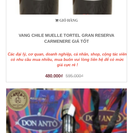
GIỎ HÀNG
VANG CHILE MUELLE TORTEL GRAN RESERVA
CARMENERE GIÁ TỐT
Các đại lý, cơ quan, doanh nghiệp, cá nhân, shop, cộng tác viên
có nhu cầu mua nhiều, mua buôn vui lòng liên hệ để có mức
giá cực rẻ !
480.000₫
595.000₫