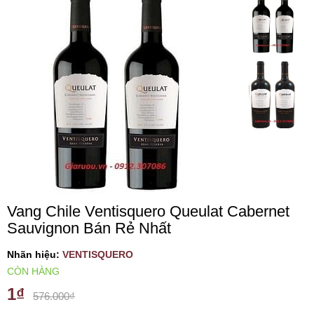
VANG TÂY BAN NHA
RƯỢU VANG MỸ
RƯỢU VANG NGỌT
RƯỢU VANG BỊCH
RƯỢU VANG ÚC
Vang Chile Ventisquero Queulat Cabernet
Sauvignon Bán Rẻ Nhất
RƯỢU VANG ÁO
Nhãn hiệu:
VENTISQUERO
RƯỢU SỮA
CÒN HÀNG
1₫
576.000₫
RƯỢU CHAMPANGNE