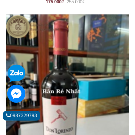
175.000₫
255.000₫
0987329793