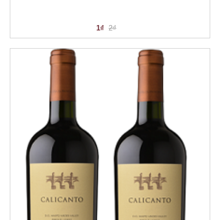
1₫
2₫