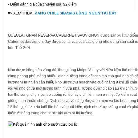
- Điểm đánh giá của chuyên gia: 92 điểm
=> XEM THÊM:
VANG CHILE SIBARIS UỐNG NGON TẠI ĐÂY
QUEULAT GRAN RESERVA CABERNET SAUVIGNON
được sản xuất từ giốn
Cabernet Sauvignon, đây được coi là vua của các giống nho dùng sản xuất 
trên Thế Giới.
Nho được trồng trên vùng đất thung lũng Maipo Valley với điều kiện thổ nhưỡ
cùng phong phú, nắng nhiều, dinh dưỡng trong đất cao tạo cho quả nho có đ
hương vị tự nhiên cần thiết, Nho được thu hoạch vào cuối tháng 9 khi đã chí
với vỏ nho chứa một lượng tannin vừa phải, lượng đường cao sau khi chín. 
hái thủ công, chọn lọc, bỏ cuống rồi ép lấy dịch, lên men ở nhiệt độ kiểm soát
giống men thuần chủng. Dịch nho và vỏ cùng được lên men và lão hóa trong 
12 tháng, khi đã đủ tuổi lão hóa và phát triển, dịch nho được đóng chai và phát
thêm 6 tháng trong chai trước khi đưa ra thị trường.