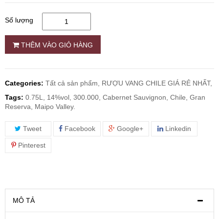
Số lượng
RƯỢU WHISKY
THÊM VÀO GIỎ HÀNG
RƯỢU XO BRANDY
RƯỢU VODKA
Categories:
Tất cả sản phẩm,
RƯỢU VANG CHILE GIÁ RẺ NHẤT,
Tags:
0.75L, 14%vol, 300.000, Cabernet Sauvignon, Chile, Gran
RƯỢU COGNAC
Reserva, Maipo Valley.
Tweet
Facebook
Google+
Linkedin
RƯỢU VANG ĐÀ LẠT
Pinterest
BIA NGOẠI
TRỐNG RƯỢU
MÔ TẢ
Vang Newzeland giá rẻ nhất