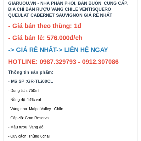
GIARUOU.VN - NHÀ PHÂN PHỐI, BÁN BUÔN, CUNG CẤP,
ĐỊA CHỈ BÁN RƯỢU VANG CHILE VENTISQUERO
QUEULAT CABERNET SAUVIGNON GIÁ RẺ NHẤT
Rượu Vang Argentina
- Giá bán theo thùng: 1đ
VANG CANADA ICEWINE
- Giá bán lẻ: 576.000đ/ch
-> GIÁ RẺ NHẤT-> LIÊN HỆ NGAY
RƯỢU VANG NAM PHI
HOTLINE: 0987.329793 - 0912.307086
Rượu Vang BỒ ĐÀO NHA
Thông tin sản phẩm:
- Mã SP :GR-TLi09CL
RƯỢU VANG ROMANIA GIÁ CỰC RẺ
- Dung tích: 750ml
- Nồng độ: 14% vol
RƯỢU VANG ĐỨC
- Vùng nho: Maipo Valley - Chile
- Cấp độ: Gran Reserva
- Màu rượu: Vang đỏ
- Quy cách: Thùng 6chai