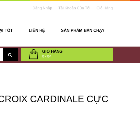
Đăng Nhập
Tài Khoản Của Tôi
Giỏ Hàng
ẠI TỐT
LIÊN HỆ
SẢN PHẨM BÁN CHẠY
GIỎ HÀNG
0
-
0₫
 CROIX CARDINALE CỰC