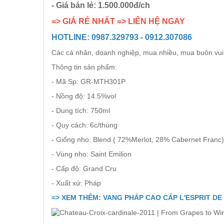
- Giá bán lẻ: 1.500.000đ/ch
RƯỢU XO BRANDY
=> GIÁ RẺ NHẤT => LIÊN HỆ NGAY
RƯỢU VODKA
HOTLINE: 0987.329793 - 0912.307086
Các cá nhân, doanh nghiệp, mua nhiều, mua buôn vui 
RƯỢU COGNAC
Thông tin sản phẩm:
- Mã Sp: GR-MTH301P
RƯỢU VANG ĐÀ LẠT
- Nồng độ: 14.5%vol
- Dung tích: 750ml
BIA NGOẠI
- Quy cách: 6c/thùng
- Giống nho: Blend ( 72%Merlot, 28% Cabernet Franc)
TRỐNG RƯỢU
- Vùng nho: Saint Emilion
- Cấp độ: Grand Cru
Vang Newzeland giá rẻ nhất
- Xuất xứ: Pháp
=> XEM THÊM: VANG PHÁP CAO CẤP L'ESPRIT DE
Rượu Vang Argentina