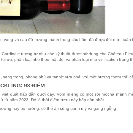
ợu vang và sau đó trưởng thành trong các hầm đã được đổi mới hoàn t
 Cardinale tương tự như các kỹ thuật được sử dụng cho Château Fleur
tối ưu, phân loại nho theo mật độ, và phân loại nho vinification trong
g, sang trọng, phong phú và tannic vừa phải với một hương thơm trái c
CKLING: 93 ĐIỂM
ây việt quất hấp dẫn dưới đây. Vòm miệng có một sợi mocha mạnh m
hử từ năm 2023. Đó là thời điểm rượu này hấp dẫn nhất
n nướng hay bò nướng. có thể ăn cùng bánh mỳ và gang ngỗng