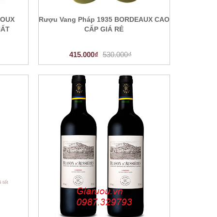
NOUX
Rượu Vang Pháp 1935 BORDEAUX CAO
HẤT
CẤP GIÁ RẺ
415.000₫
530.000₫