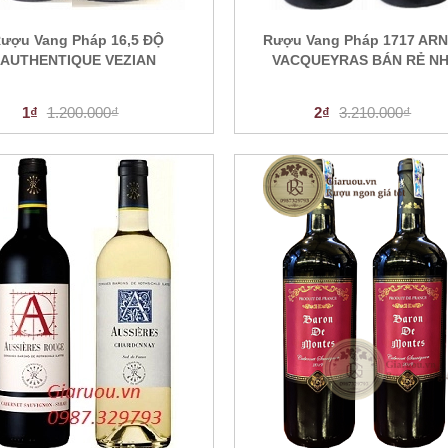
ượu Vang Pháp 16,5 ĐỘ
Rượu Vang Pháp 1717 AR
AUTHENTIQUE VEZIAN
VACQUEYRAS BÁN RẺ N
1₫
1.200.000₫
2₫
3.210.000₫