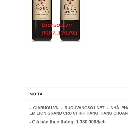
RƯỢU VANG MỸ
RƯỢU VANG NGỌT
RƯỢU VANG BỊCH
RƯỢU VANG ÚC
RƯỢU VANG ÁO
RƯỢU SỮA
MÔ TẢ
RƯỢU CHAMPANGNE
- GIARUOU.VN - RUOUVANGSO1.NET - NHÀ P
EMILION GRAND CRU CHÍNH HÃNG, HÀNG CHUẨN
RƯỢU WHISKY
- Giá bán theo thùng: 1.380.000đ/ch