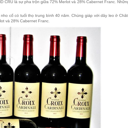
ND CRU
là sự pha trộn giữa 72% Merlot và 28% Cabernet Franc. Những 
 nho cổ có tuổi thọ trung bình 40 năm. Chúng giáp với dây leo ở Châ
lot và 28% Cabernet Franc.