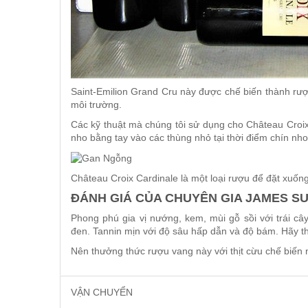
Saint-Emilion Grand Cru này được chế biến thành rư
môi trường.
Các kỹ thuật mà chúng tôi sử dụng cho Château Croix
nho bằng tay vào các thùng nhỏ tại thời điểm chín nho 
Château Croix Cardinale là một loại rượu để đặt xuốn
ĐÁNH GIÁ CỦA CHUYÊN GIA JAMES SU
Phong phú gia vị nướng, kem, mùi gỗ sồi với trái c
đen. Tannin mịn với độ sâu hấp dẫn và độ bám. Hãy t
Nên thưởng thức rượu vang này với thịt cừu chế biế
VẬN CHUYỂN