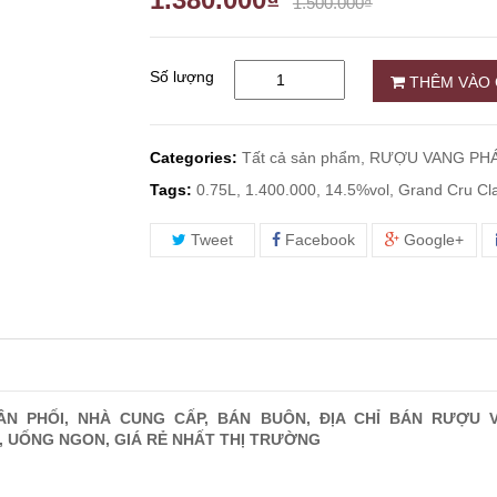
1.500.000₫
Số lượng
THÊM VÀO 
Categories:
Tất cả sản phẩm,
RƯỢU VANG PHÁ
Tags:
0.75L, 1.400.000, 14.5%vol, Grand Cru Cl
Tweet
Facebook
Google+
HÂN PHỐI, NHÀ CUNG CẤP, BÁN BUÔN, ĐỊA CHỈ BÁN RƯỢU 
, UỐNG NGON, GIÁ RẺ NHẤT THỊ TRƯỜNG