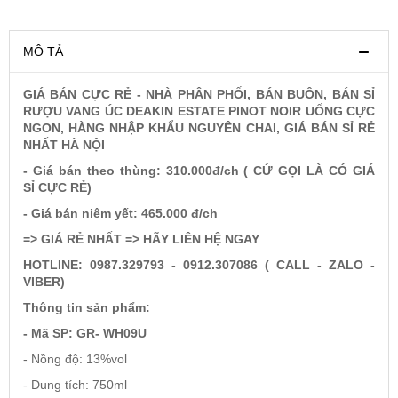
Rượu Vang Argentina
MÔ TẢ
GIÁ BÁN CỰC RẺ - NHÀ PHÂN PHỐI, BÁN BUÔN, BÁN SỈ
VANG CANADA ICEWINE
RƯỢU VANG ÚC DEAKIN ESTATE PINOT NOIR UỐNG CỰC
NGON, HÀNG NHẬP KHẨU NGUYÊN CHAI, GIÁ BÁN SỈ RẺ
NHẤT HÀ NỘI
RƯỢU VANG NAM PHI
- Giá bán theo thùng: 310.000đ/ch ( CỨ GỌI LÀ CÓ GIÁ
SỈ CỰC RẺ)
Rượu Vang BỒ ĐÀO NHA
- Giá bán niêm yết: 465.000 đ/ch
=> GIÁ RẺ NHẤT => HÃY LIÊN HỆ NGAY
RƯỢU VANG ROMANIA GIÁ CỰC RẺ
HOTLINE: 0987.329793 - 0912.307086 ( CALL - ZALO -
VIBER)
RƯỢU VANG ĐỨC
Thông tin sản phẩm:
- Mã SP: GR- WH09U
- Nồng độ: 13%vol
- Dung tích: 750ml