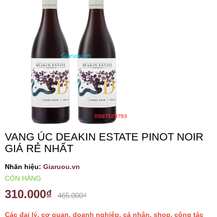
VANG TÂY BAN NHA
RƯỢU VANG MỸ
RƯỢU VANG NGỌT
RƯỢU VANG BỊCH
RƯỢU VANG ÚC
VANG ÚC DEAKIN ESTATE PINOT NOIR
GIÁ RẺ NHẤT
RƯỢU VANG ÁO
Nhãn hiệu:
Giaruou.vn
CÒN HÀNG
RƯỢU SỮA
310.000₫
465.000₫
RƯỢU CHAMPANGNE
Các đại lý, cơ quan, doanh nghiệp, cá nhân, shop, cộng tác