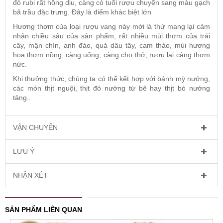
đỏ rubi rất hồng dịu, càng có tuổi rượu chuyển sang màu gạch
bã trầu đặc trưng. Đây là điểm khác biệt lớn
Hương thơm của loại rượu vang này mới là thứ mang lại cảm
nhận chiều sâu của sản phẩm, rất nhiều mùi thơm của trái
cây, mận chín, anh đào, quả dâu tây, cam thảo, mùi hương
hoa thơm nồng, càng uống, càng cho thở, rượu lại càng thơm
nức.
Khi thưởng thức, chúng ta có thể kết hợp với bánh mỳ nướng,
các món thịt nguội, thịt đỏ nướng từ bê hay thịt bò nướng
tảng..
VẬN CHUYỂN
LƯU Ý
NHẬN XÉT
SẢN PHẨM LIÊN QUAN