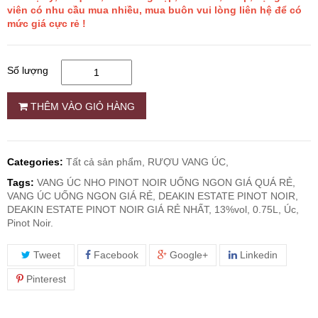
viên có nhu cầu mua nhiều, mua buôn vui lòng liên hệ để có
mức giá cực rẻ !
RƯỢU WHISKY
Số lượng
RƯỢU XO BRANDY
THÊM VÀO GIỎ HÀNG
RƯỢU VODKA
RƯỢU COGNAC
Categories:
Tất cả sản phẩm,
RƯỢU VANG ÚC,
Tags:
VANG ÚC NHO PINOT NOIR UỐNG NGON GIÁ QUÁ RẺ,
RƯỢU VANG ĐÀ LẠT
VANG ÚC UỐNG NGON GIÁ RẺ, DEAKIN ESTATE PINOT NOIR,
DEAKIN ESTATE PINOT NOIR GIÁ RẺ NHẤT, 13%vol, 0.75L, Úc,
Pinot Noir.
BIA NGOẠI
Tweet
Facebook
Google+
Linkedin
TRỐNG RƯỢU
Pinterest
Vang Newzeland giá rẻ nhất