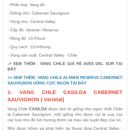
- Phân loại: Vang đỏ
- Giống nho: Cabernet Sauvignon
- Vùng nho: Central Valley
- Cấp độ: Varietal / Reserva
- Nồng độ: 13.5%vol
- Quy cách: 12ch/thùng
- Vùng sản xuất: Central Valley - Chile
-> XEM THÊM
:
VANG CHILE GIÁ RẺ AVES DEL SUR TẠI
ĐÂY
=> XEM THÊM: VANG CHILE ALIWEN RESERVA CABERNET
SAUVIGNON UỐNG CỰC NGON TẠI ĐÂY
1- VANG CHLE CASILDA CABERNET
SAUVIGNON ( Varietal)
Vang Chile
CASILDA
được làm từ giống nho ngon nhất Chile
là Cabernet Sauvignon, một giống nho được coi là vua của
các loài nho đỏ bởi hương thơm và màu sắc tuyệt đẹp của nó.
Nho được trồng và phát triển tại thung lũng Central Valley -