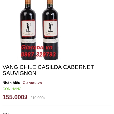
VANG TÂY BAN NHA
RƯỢU VANG MỸ
RƯỢU VANG NGỌT
RƯỢU VANG BỊCH
VANG CHILE CASILDA CABERNET
RƯỢU VANG ÚC
SAUVIGNON
RƯỢU VANG ÁO
Nhãn hiệu:
Giaruou.vn
CÒN HÀNG
155.000₫
RƯỢU SỮA
210.000₫
RƯỢU CHAMPANGNE