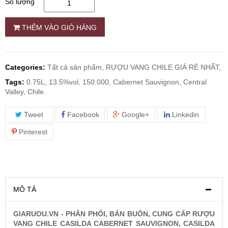
Số lượng
RƯỢU WHISKY
THÊM VÀO GIỎ HÀNG
RƯỢU XO BRANDY
Categories:
Tất cả sản phẩm,
RƯỢU VANG CHILE GIÁ RẺ NHẤT,
RƯỢU VODKA
Tags:
0.75L, 13.5%vol, 150.000, Cabernet Sauvignon, Central
Valley, Chile.
RƯỢU COGNAC
Tweet
Facebook
Google+
Linkedin
Pinterest
RƯỢU VANG ĐÀ LẠT
BIA NGOẠI
MÔ TẢ
TRỐNG RƯỢU
GIARUOU.VN - PHÂN PHỐI, BÁN BUÔN, CUNG CẤP RƯỢU
VANG CHILE CASILDA CABERNET SAUVIGNON, CASILDA
Vang Newzeland giá rẻ nhất