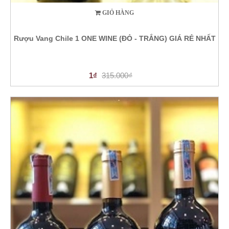
GIỎ HÀNG
Rượu Vang Chile 1 ONE WINE (ĐỎ - TRẮNG) GIÁ RẺ NHẤT
1₫
315.000₫