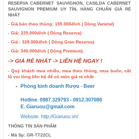
RESERVA CABERNET SAUVIGNON, CASILDA CABERNET
SAUVIGNON PREMIUM UY TÍN, HÀNG CHUẨN GIÁ RẺ
NHẤT
Rượu Vang Argentina
- Giá bán theo thùng: 155.000đ/ch ( Dòng Varietal)
- Giá: 225.000đ/ch ( Dòng Reserva)
VANG CANADA ICEWINE
- Giá : 328.000đ/ch ( Dòng Gran Reserva)
- Giá: 340.000đ/ch ( Dòng Premium)
RƯỢU VANG NAM PHI
-> GIÁ RẺ NHẤT -> LIÊN HỆ NGAY !
Rượu Vang BỒ ĐÀO NHA
- Quý khách mua nhiều, mua theo thùng, mua buôn, cắt
lô vui lòng liên hệ để có mức giá rẻ nhất
Phòng kinh doanh Rượu - Beer
RƯỢU VANG ROMANIA GIÁ CỰC RẺ
Hotline. 0987.329793 - 0912.307086
RƯỢU VANG ĐỨC
E. Giaruou@gmail.com
Website. http://Giaruou.vn/
THÔNG TIN SẢN PHẨM
- Mã Sp: GR-TT22CL