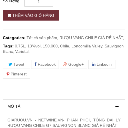
Số lượng
RƯỢU WHISKY
THÊM VÀO GIỎ HÀNG
RƯỢU XO BRANDY
Categories:
Tất cả sản phẩm,
RƯỢU VANG CHILE GIÁ RẺ NHẤT,
RƯỢU VODKA
Tags:
0.75L, 13%vol, 150.000, Chile, Loncomilla Valley, Sauvignon
Blanc, Varietal.
RƯỢU COGNAC
Tweet
Facebook
Google+
Linkedin
Pinterest
RƯỢU VANG ĐÀ LẠT
BIA NGOẠI
MÔ TẢ
TRỐNG RƯỢU
GIARUOU.VN - NETWINE.VN- PHÂN PHỐI, TỔNG ĐẠI LÝ
RƯỢU VANG CHILE G7 SAUVIGNON BLANC GIÁ RẺ NHẤT
Vang Newzeland giá rẻ nhất