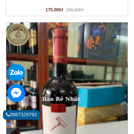
175.000₫
255.000₫
0987329793