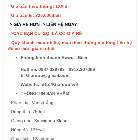
- Giá bán theo thùng: 1XX đ
- Giá bán lẻ: 220.000đ/ch
Rượu Vang Argentina
-> GIÁ RẺ HƠN -> LIÊN HỆ NGAY
=>CÁC BẠN CỨ GỌI LÀ CÓ GIÁ RẺ
VANG CANADA ICEWINE
- Quý khách mua nhiều, mua theo thùng vui lòng liên hệ
để có mức giá rẻ nhất
RƯỢU VANG NAM PHI
Phòng kinh doanh Rượu - Beer
Hotline. 0987.329793 - 0912.307086
Rượu Vang BỒ ĐÀO NHA
E. Giaruou@gmail.com
Website. http://Giaruou.vn/
RƯỢU VANG ROMANIA GIÁ CỰC RẺ
THÔNG TIN SẢN PHẨM
- Phân loại: Vang trắng
RƯỢU VANG ĐỨC
- Dung tích: 750ml
- Giống nho: Sauvignon Blanc
- Nồng độ: 13%vol
- Quy cách: 12ch/thùng