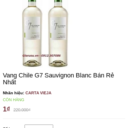
VANG TÂY BAN NHA
RƯỢU VANG MỸ
RƯỢU VANG NGỌT
RƯỢU VANG BỊCH
Vang Chile G7 Sauvignon Blanc Bán Rẻ
RƯỢU VANG ÚC
Nhất
RƯỢU VANG ÁO
Nhãn hiệu:
CARTA VIEJA
CÒN HÀNG
1₫
RƯỢU SỮA
220.000₫
RƯỢU CHAMPANGNE