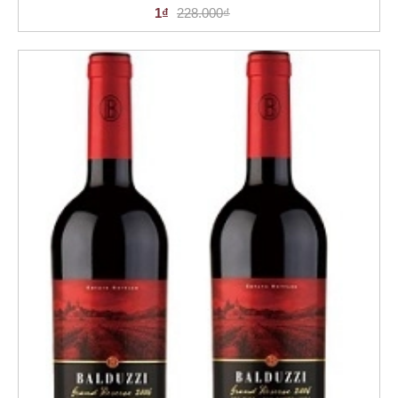
1₫
228.000₫