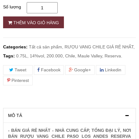
Số lượng
RƯỢU WHISKY
THÊM VÀO GIỎ HÀNG
RƯỢU XO BRANDY
Categories:
Tất cả sản phẩm,
RƯỢU VANG CHILE GIÁ RẺ NHẤT,
RƯỢU VODKA
Tags:
0.75L, 14%vol, 200.000, Chile, Maule Valley, Reserva.
RƯỢU COGNAC
Tweet
Facebook
Google+
Linkedin
Pinterest
RƯỢU VANG ĐÀ LẠT
BIA NGOẠI
MÔ TẢ
TRỐNG RƯỢU
- BÁN GIÁ RẺ NHẤT - NHÀ CUNG CẤP, TỔNG ĐẠI LÝ, NƠI
BÁN RƯỢU VANG CHILE PASO LOS ANDES RESERVA
Vang Newzeland giá rẻ nhất