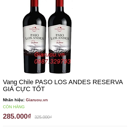
VANG TÂY BAN NHA
RƯỢU VANG MỸ
RƯỢU VANG NGỌT
RƯỢU VANG BỊCH
RƯỢU VANG ÚC
Vang Chile PASO LOS ANDES RESERVA
GIÁ CỰC TỐT
RƯỢU VANG ÁO
Nhãn hiệu:
Giaruou.vn
CÒN HÀNG
RƯỢU SỮA
285.000₫
325.000₫
RƯỢU CHAMPANGNE