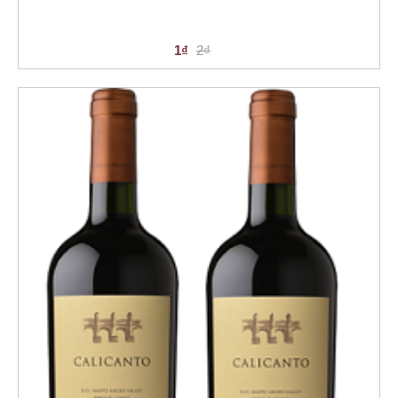
1₫
2₫