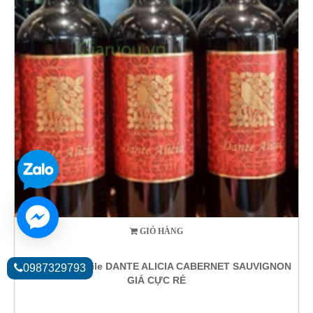
GIỎ HÀNG
Rượu Vang Chile DANTE ALICIA CABERNET SAUVIGNON
0987329793
GIÁ CỰC RẺ