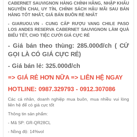
CABERNET SAUVIGNON HÀNG CHÍNH HÃNG, NHẬP KHẨU
NGUYÊN CHAI, UY TÍN, CHÍNH SÁCH HẬU MÃI SAU BÁN
HÀNG TỐT NHẤT, GIÁ BÁN BUÔN RẺ NHẤT
Rượu Vang Argentina
- GIARUOU.VN - CUNG CẤP RƯỢU VANG CHILE PASO
LOS ANDES RESERVA CABERNET SAUVIGNON LÀM QUÀ
VANG CANADA ICEWINE
BIẾU TẾT, CHO TIỆC CƯỚI GIÁ CỰC RẺ
- Giá bán theo thùng: 285.000đ/ch ( CỨ
RƯỢU VANG NAM PHI
GỌI LÀ CÓ GIÁ CỰC RẺ)
- Giá bán lẻ: 325.000đ/ch
Rượu Vang BỒ ĐÀO NHA
=> GIÁ RẺ HƠN NỮA => LIÊN HỆ NGAY
RƯỢU VANG ROMANIA GIÁ CỰC RẺ
HOTLINE: 0987.329793 - 0912.307086
Các cá nhân, doanh nghiệp mua buôn, mua nhiều vui lòng
RƯỢU VANG ĐỨC
liên hệ để có giá cực tốt
Thông tin sản phẩm:
- Mã SP: GR-QR28CL
- Nồng độ: 14%vol