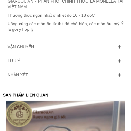
GIARUOU.VN
- PHÂN PHỐI CHÍNH THỨC LA MONELLA TẠI
VIỆT NAM
Thưởng thức ngon nhất ở nhiệt độ 16 - 18 độC
Uống cùng các món ăn từ thịt đỏ chế biến, các món âu, mỳ Ý
là gợi ý hợp lý
VẬN CHUYỂN
LƯU Ý
NHẬN XÉT
SẢN PHẨM LIÊN QUAN