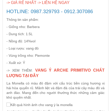
-> GIÁ RẺ NHẤT -> LIÊN HỆ NGAY
HOTLINE: 0987.329793 - 0912.307086
Rượu Vang Argentina
Thông tin sản phẩm:
- Giống nho: Barbera
VANG CANADA ICEWINE
- Dung tích: 1.5L
- Nồng độ: 14%vol
RƯỢU VANG NAM PHI
- Loại rượu: vang đỏ
Rượu Vang BỒ ĐÀO NHA
- Vùng trồng nho: Piemonte
- Xuất xứ: Ý
RƯỢU VANG ROMANIA GIÁ CỰC RẺ
VANG Ý ARCHE PRIMITIVO CHẤT
-> XEM THÊM:
LƯỢNG TẠI ĐÂY
La Monella
có màu đỏ đậm với cấu trúc bền cùng hương vị
RƯỢU VANG ĐỨC
hài hòa quyến rũ. Mãnh liệt và đậm đà của trái cây màu đỏ và
anh đào. Mang đến cho người thưởng thức những cảm giác
khó quyên nhất.