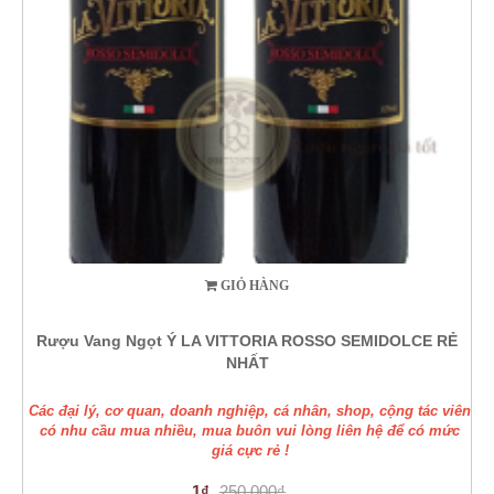
GIỎ HÀNG
Rượu Vang Ngọt Ý LA VITTORIA ROSSO SEMIDOLCE RẺ
NHẤT
Các đại lý, cơ quan, doanh nghiệp, cá nhân, shop, cộng tác viên
có nhu cầu mua nhiều, mua buôn vui lòng liên hệ để có mức
giá cực rẻ !
1₫
250.000₫