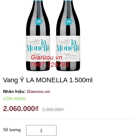
VANG TÂY BAN NHA
RƯỢU VANG MỸ
RƯỢU VANG NGỌT
RƯỢU VANG BỊCH
Vang Ý LA MONELLA 1.500ml
RƯỢU VANG ÚC
Nhãn hiệu:
Giaruou.vn
RƯỢU VANG ÁO
CÒN HÀNG
2.060.000₫
2.300.000₫
RƯỢU SỮA
Số lượng
RƯỢU CHAMPANGNE