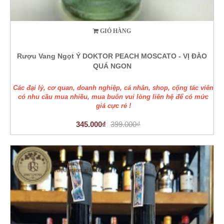
GIỎ HÀNG
Rượu Vang Ngọt Ý DOKTOR PEACH MOSCATO - VỊ ĐÀO
QUÁ NGON
Các đại lý, cơ quan, doanh nghiệp, cá nhân, shop, cộng tác viên
có nhu cầu mua nhiều, mua buôn vui lòng liên hệ để có mức
giá cực rẻ !
345.000₫
399.000₫