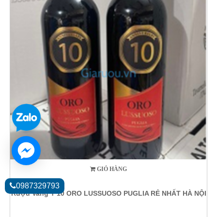
GIỎ HÀNG
0987329793
Rượu Vang Ý 10 ORO LUSSUOSO PUGLIA RẺ NHẤT HÀ NỘI