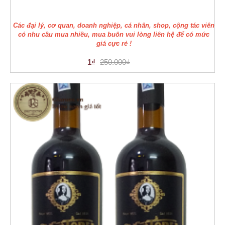
Các đại lý, cơ quan, doanh nghiệp, cá nhân, shop, cộng tác viên
có nhu cầu mua nhiều, mua buôn vui lòng liên hệ để có mức
giá cực rẻ !
1₫
250.000₫