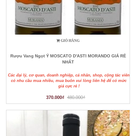
GIỎ HÀNG
Rượu Vang Ngọt Ý MOSCATO D'ASTI MORANDO GIÁ RẺ
NHẤT
Các đại lý, cơ quan, doanh nghiệp, cá nhân, shop, cộng tác viên
có nhu cầu mua nhiều, mua buôn vui lòng liên hệ để có mức
giá cực rẻ !
370.000₫
480.000₫