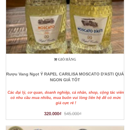
GIỎ HÀNG
Rượu Vang Ngọt Ý RAPEL CARILISA MOSCATO D'ASTI QUÁ
NGON GIÁ TỐT
Các đại lý, cơ quan, doanh nghiệp, cá nhân, shop, cộng tác viên
có nhu cầu mua nhiều, mua buôn vui lòng liên hệ để có mức
giá cực rẻ !
320.000₫
545.000₫