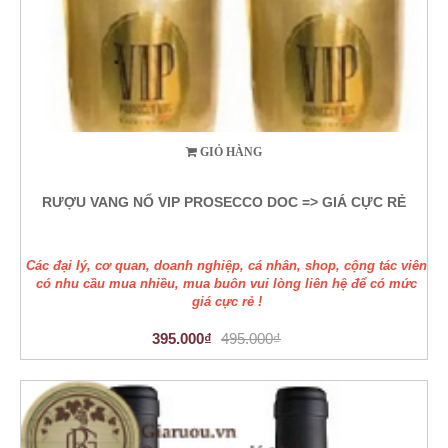
GIỎ HÀNG
RƯỢU VANG NỔ VIP PROSECCO DOC => GIÁ CỰC RẺ
Các đại lý, cơ quan, doanh nghiệp, cá nhân, shop, cộng tác viên
có nhu cầu mua nhiều, mua buôn vui lòng liên hệ để có mức
giá cực rẻ !
395.000₫
495.000₫