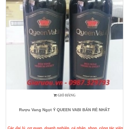
GIỎ HÀNG
Rượu Vang Ngọt Ý QUEEN VABI BÁN RẺ NHẤT
Các đại lý, cơ quan, doanh nghiệp, cá nhân, shop, cộng tác viên