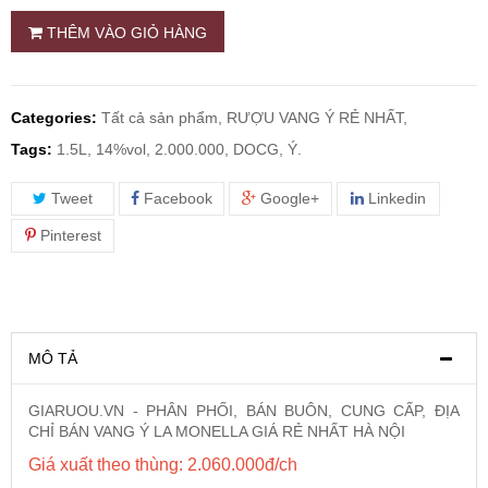
THÊM VÀO GIỎ HÀNG
RƯỢU WHISKY
RƯỢU XO BRANDY
Categories:
Tất cả sản phẩm,
RƯỢU VANG Ý RẺ NHẤT,
Tags:
1.5L, 14%vol, 2.000.000, DOCG, Ý.
RƯỢU VODKA
Tweet
Facebook
Google+
Linkedin
RƯỢU COGNAC
Pinterest
RƯỢU VANG ĐÀ LẠT
MÔ TẢ
BIA NGOẠI
GIARUOU.VN - PHÂN PHỐI, BÁN BUÔN, CUNG CẤP, ĐỊA
TRỐNG RƯỢU
CHỈ BÁN VANG Ý LA MONELLA GIÁ RẺ NHẤT HÀ NỘI
Giá xuất theo thùng: 2.060.000đ/ch
Vang Newzeland giá rẻ nhất