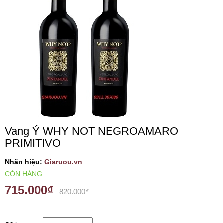
VANG TÂY BAN NHA
RƯỢU VANG MỸ
RƯỢU VANG NGỌT
RƯỢU VANG BỊCH
Vang Ý WHY NOT NEGROAMARO
RƯỢU VANG ÚC
PRIMITIVO
RƯỢU VANG ÁO
Nhãn hiệu:
Giaruou.vn
CÒN HÀNG
715.000₫
RƯỢU SỮA
820.000₫
RƯỢU CHAMPANGNE