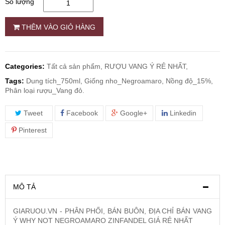
Số lượng
RƯỢU WHISKY
THÊM VÀO GIỎ HÀNG
RƯỢU XO BRANDY
Categories:
Tất cả sản phẩm,
RƯỢU VANG Ý RẺ NHẤT,
RƯỢU VODKA
Tags:
Dung tích_750ml, Giống nho_Negroamaro, Nồng độ_15%,
Phân loại rượu_Vang đỏ.
RƯỢU COGNAC
Tweet
Facebook
Google+
Linkedin
Pinterest
RƯỢU VANG ĐÀ LẠT
BIA NGOẠI
MÔ TẢ
TRỐNG RƯỢU
GIARUOU.VN - PHÂN PHỐI, BÁN BUÔN, ĐỊA CHỈ BÁN VANG
Ý WHY NOT NEGROAMARO ZINFANDEL GIÁ RẺ NHẤT
Vang Newzeland giá rẻ nhất