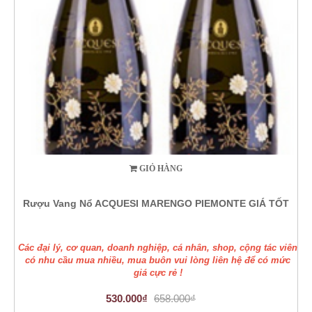
GIỎ HÀNG
Rượu Vang Nổ ACQUESI MARENGO PIEMONTE GIÁ TỐT
Các đại lý, cơ quan, doanh nghiệp, cá nhân, shop, cộng tác viên
có nhu cầu mua nhiều, mua buôn vui lòng liên hệ để có mức
giá cực rẻ !
530.000₫
658.000₫