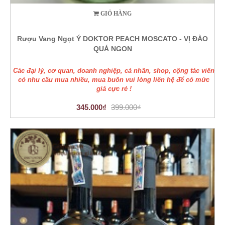
GIỎ HÀNG
Rượu Vang Ngọt Ý DOKTOR PEACH MOSCATO - VỊ ĐÀO
QUÁ NGON
Các đại lý, cơ quan, doanh nghiệp, cá nhân, shop, cộng tác viên
có nhu cầu mua nhiều, mua buôn vui lòng liên hệ để có mức
giá cực rẻ !
345.000₫
399.000₫