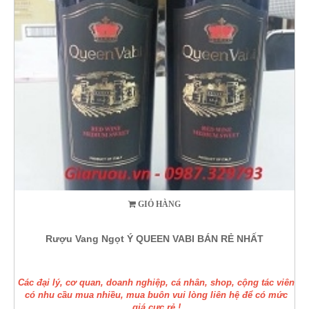
GIỎ HÀNG
Rượu Vang Ngọt Ý QUEEN VABI BÁN RẺ NHẤT
Các đại lý, cơ quan, doanh nghiệp, cá nhân, shop, cộng tác viên
có nhu cầu mua nhiều, mua buôn vui lòng liên hệ để có mức
giá cực rẻ !