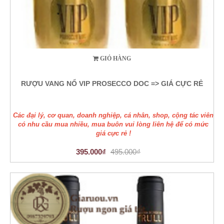
GIỎ HÀNG
RƯỢU VANG NỔ VIP PROSECCO DOC => GIÁ CỰC RẺ
Các đại lý, cơ quan, doanh nghiệp, cá nhân, shop, cộng tác viên
có nhu cầu mua nhiều, mua buôn vui lòng liên hệ để có mức
giá cực rẻ !
395.000₫
495.000₫