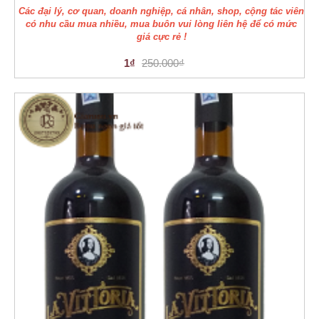
Các đại lý, cơ quan, doanh nghiệp, cá nhân, shop, cộng tác viên
có nhu cầu mua nhiều, mua buôn vui lòng liên hệ để có mức
giá cực rẻ !
1₫
250.000₫