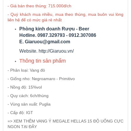
- Giá bán theo thùng: 715.000đ/ch
- Quý khách mua nhiều, mua theo thùng, mua buôn vui lòng
Rượu Vang Argentina
liên hệ để có mức giá rẻ nhất
Phòng kinh doanh Rượu - Beer
VANG CANADA ICEWINE
Hotline. 0987.329793 - 0912.307086
E. Giaruou@gmail.com
RƯỢU VANG NAM PHI
Website. http://Giaruou.vn/
Thông tin sản phẩm
Rượu Vang BỒ ĐÀO NHA
- Phân loại: Vang đỏ
- Giống nho: Negroamaro - Primitivo
RƯỢU VANG ROMANIA GIÁ CỰC RẺ
- Nồng độ: 15%vol
- Quy cách: 6ch/thùng
RƯỢU VANG ĐỨC
- Vùng sản xuất: Puglia
- Cấp độ: IGT
=>
XEM THÊM VANG Ý MEGALE HELLAS 15 ĐỘ UỐNG CỰC
NGON TẠI ĐÂY