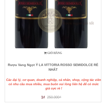
GIỎ HÀNG
Rượu Vang Ngọt Ý LA VITTORIA ROSSO SEMIDOLCE RẺ
NHẤT
Các đại lý, cơ quan, doanh nghiệp, cá nhân, shop, cộng tác viên
có nhu cầu mua nhiều, mua buôn vui lòng liên hệ để có mức
giá cực rẻ !
1₫
250.000₫