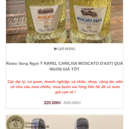
GIỎ HÀNG
Rượu Vang Ngọt Ý RAPEL CARILISA MOSCATO D'ASTI QUÁ
NGON GIÁ TỐT
Các đại lý, cơ quan, doanh nghiệp, cá nhân, shop, cộng tác viên
có nhu cầu mua nhiều, mua buôn vui lòng liên hệ để có mức
giá cực rẻ !
320.000₫
545.000₫