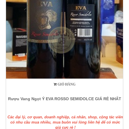
GIỎ HÀNG
Rượu Vang Ngọt Ý EVA ROSSO SEMIDOLCE GIÁ RẺ NHẤT
Các đại lý, cơ quan, doanh nghiệp, cá nhân, shop, cộng tác viên
có nhu cầu mua nhiều, mua buôn vui lòng liên hệ để có mức
giá cực rẻ !