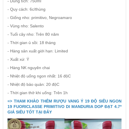
- Dung tích: 750ml
- Quy cách: 6c/thùng
- Giống nho: primitivo, Negroamaro
- Vùng nho: Salento
- Tuổi cây nho: Trên 80 năm
- Thời gian ủ sồi: 18 tháng
- Hàng sản xuất giới hạn: Limited
- Xuất xứ: Ý
- Hàng NK nguyên chai
- Nhiệt độ uống ngon nhất: 16 độC
- Nhiệt độ bảo quản: 20 độC
- Thời gian thở khi uống: Trên 1h
=> THAM KHẢO THÊM RƯỢU VANG Ý 19 ĐỘ SIÊU NGON
19 FUORICLASSE PRIMITIVO DI MANDURIA DOP ĐẠT 4.7*
GIÁ SIÊU TỐT TẠI ĐÂY