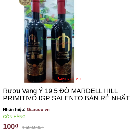
VANG TÂY BAN NHA
RƯỢU VANG MỸ
RƯỢU VANG NGỌT
RƯỢU VANG BỊCH
RƯỢU VANG ÚC
Rượu Vang Ý 19,5 ĐỘ MARDELL HILL
PRIMITIVO IGP SALENTO BÁN RẺ NHẤT
RƯỢU VANG ÁO
Nhãn hiệu:
Giaruou.vn
RƯỢU SỮA
CÒN HÀNG
100₫
1.600.000₫
RƯỢU CHAMPANGNE