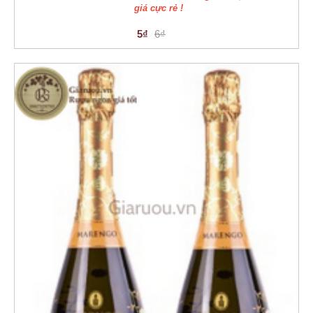
giá cực rẻ !
5₫
6₫