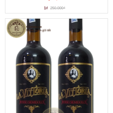
1₫
250.000₫