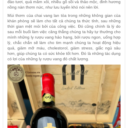
đào tươi, quả mâm xôi, nhiều gỗ sồi và thảo mộc, đinh hương
nồng nàn thơm nức, như lưu luyến khó nói nên lời.
Mùi thơm của chai vang lan tỏa trong những không gian của
khán phòng sẽ làm cho tất cả chúng ta thức tỉnh, sau những
thời gian mệt mỏi bởi của công việc. Đó cũng chính là lý do
sau mỗi buổi làm việc căng thẳng chúng ta hãy tự thưởng cho
mình những ly rượu vang hảo hạng, bởi rượu ngon, uống hợp
lý, chắc chắn sẽ làm cho tim mạnh chúng ta hoạt động hiệu
quả, giảm mỡ máu, cholestorol, giảm stress, giắc ngủ sâu
hơn, giúp chúng ta có sức khỏe tốt hơn. Đó là những tác dụng
có lợi của những ly rượu vang đỏ chất lượng.