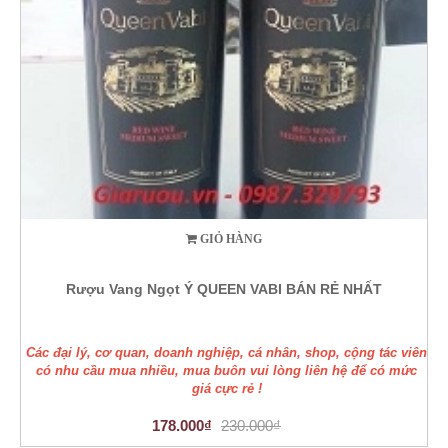
GIỎ HÀNG
Rượu Vang Ngọt Ý QUEEN VABI BÁN RẺ NHẤT
Các đại lý, cơ quan, doanh nghiệp, cá nhân, shop, cộng tác viên
có nhu cầu mua nhiều, mua buôn vui lòng liên hệ để có mức
giá cực rẻ !
178.000₫
230.000₫