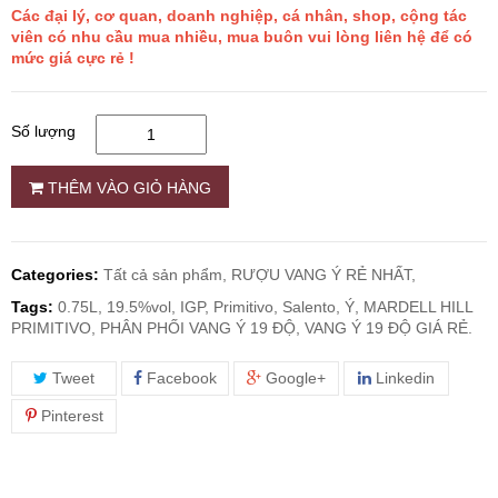
Các đại lý, cơ quan, doanh nghiệp, cá nhân, shop, cộng tác
viên có nhu cầu mua nhiều, mua buôn vui lòng liên hệ để có
RƯỢU WHISKY
mức giá cực rẻ !
RƯỢU XO BRANDY
Số lượng
RƯỢU VODKA
THÊM VÀO GIỎ HÀNG
RƯỢU COGNAC
Categories:
Tất cả sản phẩm,
RƯỢU VANG Ý RẺ NHẤT,
RƯỢU VANG ĐÀ LẠT
Tags:
0.75L, 19.5%vol, IGP, Primitivo, Salento, Ý, MARDELL HILL
PRIMITIVO, PHÂN PHỐI VANG Ý 19 ĐỘ, VANG Ý 19 ĐỘ GIÁ RẺ.
BIA NGOẠI
Tweet
Facebook
Google+
Linkedin
Pinterest
TRỐNG RƯỢU
Vang Newzeland giá rẻ nhất