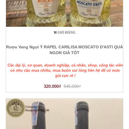
GIỎ HÀNG
Rượu Vang Ngọt Ý RAPEL CARILISA MOSCATO D'ASTI QUÁ
NGON GIÁ TỐT
Các đại lý, cơ quan, doanh nghiệp, cá nhân, shop, cộng tác viên
có nhu cầu mua nhiều, mua buôn vui lòng liên hệ để có mức
giá cực rẻ !
320.000₫
545.000₫