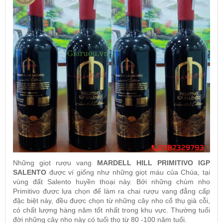
Những giọt rượu vang
MARDELL HILL PRIMITIVO IGP
SALENTO
được ví giống như những giọt máu của Chúa, tại
vùng đất Salento huyền thoại này. Bởi những chùm nho
Primitivo được lựa chọn để làm ra chai rượu vang đẳng cấp
đặc biệt này, đều được chọn từ những cây nho cổ thụ già cỗi,
có chất lượng hàng năm tốt nhất trong khu vực. Thường tuổi
đời những cây nho này có tuổi thọ từ 80 -100 năm tuổi.