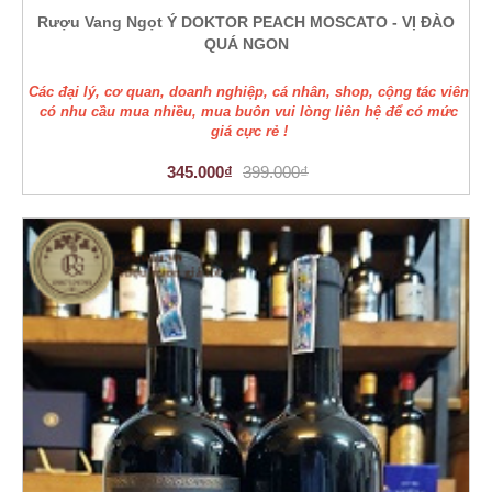
Rượu Vang Ngọt Ý DOKTOR PEACH MOSCATO - VỊ ĐÀO
QUÁ NGON
Các đại lý, cơ quan, doanh nghiệp, cá nhân, shop, cộng tác viên
có nhu cầu mua nhiều, mua buôn vui lòng liên hệ để có mức
giá cực rẻ !
345.000₫
399.000₫