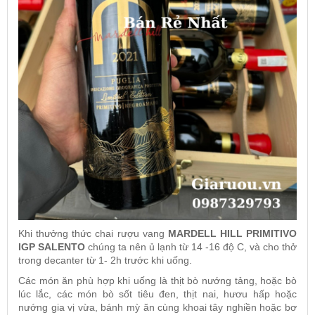
Khi thưởng thức chai rượu vang
MARDELL HILL PRIMITIVO
IGP SALENTO
chúng ta nên ủ lạnh từ 14 -16 độ C, và cho thở
trong decanter từ 1- 2h trước khi uống.
Các món ăn phù hợp khi uống là thịt bò nướng tảng, hoặc bò
lúc lắc, các món bò sốt tiêu đen, thịt nai, hươu hấp hoặc
nướng gia vị vừa, bánh mỳ ăn cùng khoai tây nghiền hoặc bơ