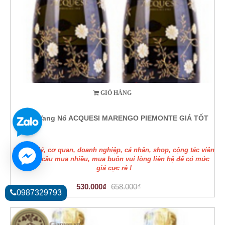
GIỎ HÀNG
Rượu Vang Nổ ACQUESI MARENGO PIEMONTE GIÁ TỐT
Các đại lý, cơ quan, doanh nghiệp, cá nhân, shop, cộng tác viên
có nhu cầu mua nhiều, mua buôn vui lòng liên hệ để có mức
giá cực rẻ !
530.000₫
658.000₫
0987329793