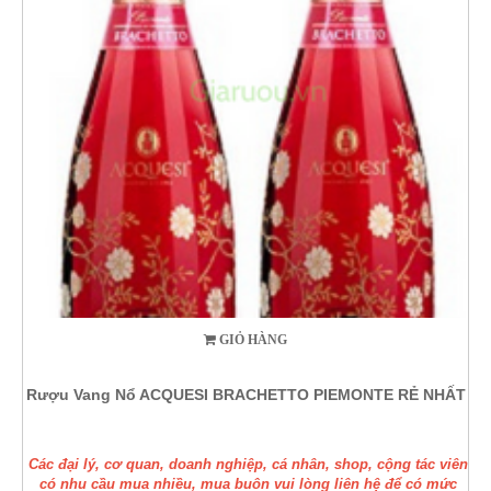
GIỎ HÀNG
Rượu Vang Nổ ACQUESI BRACHETTO PIEMONTE RẺ NHẤT
Các đại lý, cơ quan, doanh nghiệp, cá nhân, shop, cộng tác viên
có nhu cầu mua nhiều, mua buôn vui lòng liên hệ để có mức