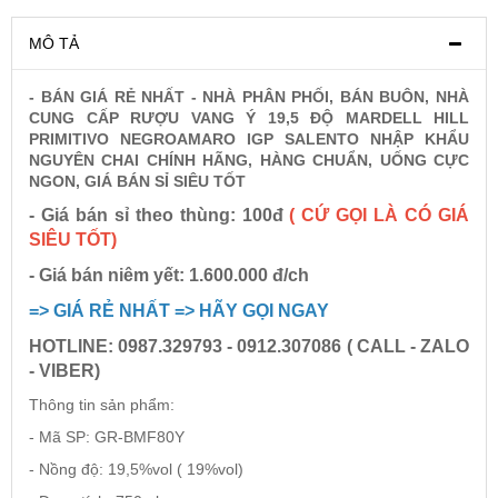
MÔ TẢ
Rượu Vang Argentina
- BÁN GIÁ RẺ NHẤT - NHÀ PHÂN PHỐI, BÁN BUÔN, NHÀ
CUNG CẤP RƯỢU VANG Ý 19,5 ĐỘ MARDELL HILL
VANG CANADA ICEWINE
PRIMITIVO NEGROAMARO IGP SALENTO NHẬP KHẨU
NGUYÊN CHAI CHÍNH HÃNG, HÀNG CHUẨN, UỐNG CỰC
NGON, GIÁ BÁN SỈ SIÊU TỐT
RƯỢU VANG NAM PHI
- Giá bán sỉ theo thùng: 100đ
( CỨ GỌI LÀ CÓ GIÁ
SIÊU TỐT)
Rượu Vang BỒ ĐÀO NHA
- Giá bán niêm yết: 1.600.000 đ/ch
=> GIÁ RẺ NHẤT => HÃY GỌI NGAY
RƯỢU VANG ROMANIA GIÁ CỰC RẺ
HOTLINE: 0987.329793 - 0912.307086 ( CALL - ZALO
- VIBER)
RƯỢU VANG ĐỨC
Thông tin sản phẩm:
- Mã SP: GR-BMF80Y
- Nồng độ: 19,5%vol ( 19%vol)