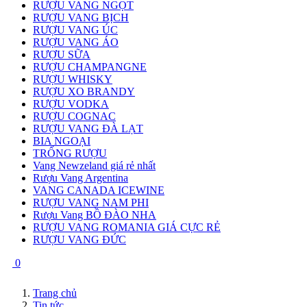
RƯỢU VANG NGỌT
RƯỢU VANG BỊCH
RƯỢU VANG ÚC
RƯỢU VANG ÁO
RƯỢU SỮA
RƯỢU CHAMPANGNE
RƯỢU WHISKY
RƯỢU XO BRANDY
RƯỢU VODKA
RƯỢU COGNAC
RƯỢU VANG ĐÀ LẠT
BIA NGOẠI
TRỐNG RƯỢU
Vang Newzeland giá rẻ nhất
Rượu Vang Argentina
VANG CANADA ICEWINE
RƯỢU VANG NAM PHI
Rượu Vang BỒ ĐÀO NHA
RƯỢU VANG ROMANIA GIÁ CỰC RẺ
RƯỢU VANG ĐỨC
0
Trang chủ
Tin tức