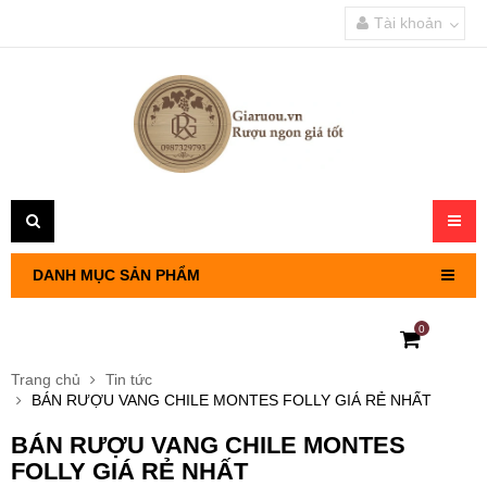
Tài khoản
Toggl
navig
DANH MỤC SẢN PHẨM
0
RƯỢU VANG PHÁP
Trang chủ
Tin tức
BÁN RƯỢU VANG CHILE MONTES FOLLY GIÁ RẺ NHẤT
RƯỢU VANG CHILE
BÁN RƯỢU VANG CHILE MONTES
RƯỢU VANG Ý
FOLLY GIÁ RẺ NHẤT