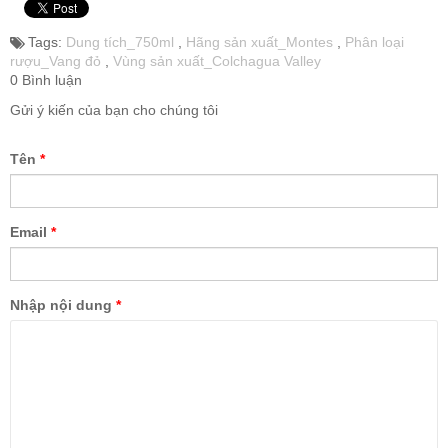
Tags:
Dung tích_750ml
,
Hãng sản xuất_Montes
,
Phân loại
rượu_Vang đỏ
,
Vùng sản xuất_Colchagua Valley
0 Bình luận
Gửi ý kiến của bạn cho chúng tôi
Tên
*
Email
*
Nhập nội dung
*