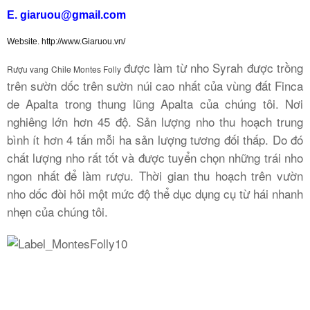
E. giaruou@gmail.com
Rượu Vang Argentina
Website. http://www.Giaruou.vn/
được làm từ nho Syrah được trồng
Rượu vang Chile Montes Folly
VANG CANADA ICEWINE
trên sườn dốc trên sườn núi cao nhất của vùng đất Finca
de Apalta trong thung lũng Apalta của chúng tôi. Nơi
RƯỢU VANG NAM PHI
nghiêng lớn hơn 45 độ. Sản lượng nho thu hoạch trung
bình ít hơn 4 tấn mỗi ha sản lượng tương đối thấp. Do đó
Rượu Vang BỒ ĐÀO NHA
chất lượng nho rất tốt và được tuyển chọn những trái nho
ngon nhất để làm rượu. Thời gian thu hoạch trên vườn
nho dốc đòi hỏi một mức độ thể dục dụng cụ từ hái nhanh
RƯỢU VANG ROMANIA GIÁ CỰC RẺ
nhẹn của chúng tôi.
RƯỢU VANG ĐỨC