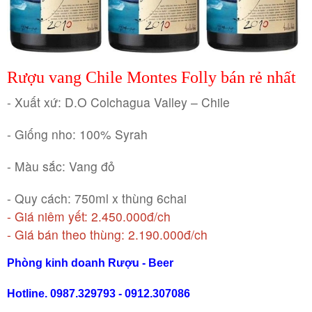
RƯỢU WHISKY
RƯỢU XO BRANDY
Rượu vang Chile Montes Folly bán rẻ nhất
- Xuất xứ: D.O Colchagua Valley – Chile
RƯỢU VODKA
- Giống nho: 100% Syrah
RƯỢU COGNAC
- Màu sắc: Vang đỏ
RƯỢU VANG ĐÀ LẠT
- Quy cách: 750ml x thùng 6chai
- Giá niêm yết: 2.450.000đ/ch
BIA NGOẠI
- Giá bán theo thùng: 2.190.000đ/ch
Phòng kinh doanh Rượu - Beer
TRỐNG RƯỢU
Hotline. 0987.329793 - 0912.307086
Vang Newzeland giá rẻ nhất