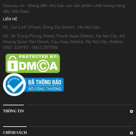
Giaruou.vn - Mang đến cho bạn các sản phẩm chất lượng hàng
đầu Việt Nam.
LIÊN HỆ
A1. Cat Linh STreet, Dong Da District , Ha Noi City
A2. Vu Trong Phung Street,Thanh Xuan District, Ha Noi City. A3:
Hoang Quoc Viet Street, Cau Giay District, Ha Noi City. Hotline:
0987.329793 - 0912.307086
.
THÔNG TIN
CHÍNH SÁCH