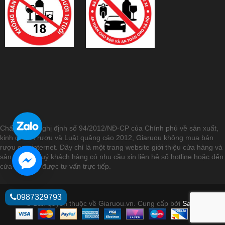
Chấp hành Nghị định số 94/2012/NĐ-CP của Chính phủ về sản xuất,
kinh doanh rượu và Luật quảng cáo 2012, Giaruou không mua bán
rượu qua internet. Đây chỉ là một trang website giới thiệu cửa hàng và
sản phẩm. Quý khách hàng có nhu cầu xin liên hệ số hotline hoặc đến
cửa hàng để được tư vấn trực tiếp.
0987329793
© Bản quyền thuộc về Giaruou.vn.
Cung cấp bởi
Sapo