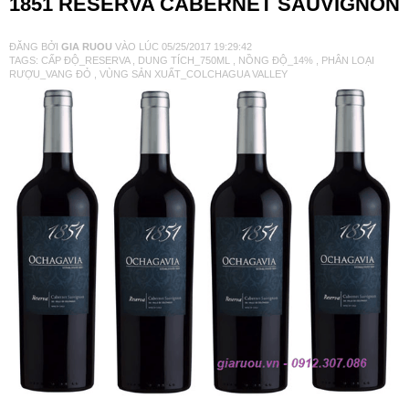
1851 RESERVA CABERNET SAUVIGNON
VANG TÂY BAN NHA
ĐĂNG BỞI
GIA RUOU
VÀO LÚC
05/25/2017 19:29:42
TAGS:
CẤP ĐỘ_RESERVA
,
DUNG TÍCH_750ML
,
NỒNG ĐỘ_14%
,
PHÂN LOẠI
RƯỢU_VANG ĐỎ
,
VÙNG SẢN XUẤT_COLCHAGUA VALLEY
RƯỢU VANG MỸ
RƯỢU VANG NGỌT
RƯỢU VANG BỊCH
RƯỢU VANG ÚC
RƯỢU VANG ÁO
RƯỢU SỮA
RƯỢU CHAMPANGNE