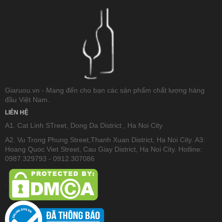
Giaruou.vn - Mang đến cho bạn các sản phẩm chất lượng hàng
đầu Việt Nam.
LIÊN HỆ
A1. Cat Linh STreet, Dong Da District , Ha Noi City
A2. Vu Trong Phung Street,Thanh Xuan District, Ha Noi City. A3:
Hoang Quoc Viet Street, Cau Giay District, Ha Noi City. Hotline:
0987.329793 - 0912.307086
.