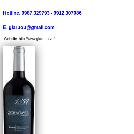
Hotline. 0987.329793 - 0912.307086
Rượu Vang Argentina
E. giaruou@gmail.com
VANG CANADA ICEWINE
Website. http://www.giaruou.vn/
RƯỢU VANG NAM PHI
Rượu Vang BỒ ĐÀO NHA
RƯỢU VANG ROMANIA GIÁ CỰC RẺ
RƯỢU VANG ĐỨC