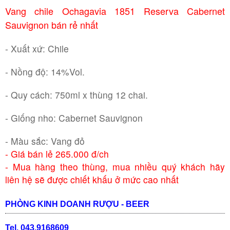
Vang chile Ochagavia 1851 Reserva Cabernet
Sauvignon bán rẻ nhất
RƯỢU WHISKY
- Xuất xứ: Chile
RƯỢU XO BRANDY
- Nồng độ: 14%Vol.
RƯỢU VODKA
- Quy cách: 750ml x thùng 12 chai.
RƯỢU COGNAC
- Giống nho: Cabernet Sauvignon
- Màu sắc: Vang đỏ
RƯỢU VANG ĐÀ LẠT
- Giá bán lẻ 265.000 đ/ch
- Mua hàng theo thùng, mua nhiều quý khách hãy
BIA NGOẠI
liên hệ sẽ được chiết khấu ở mức cao nhất
TRỐNG RƯỢU
PHÒNG KINH DOANH RƯỢU - BEER
Tel. 043.9168609
Vang Newzeland giá rẻ nhất