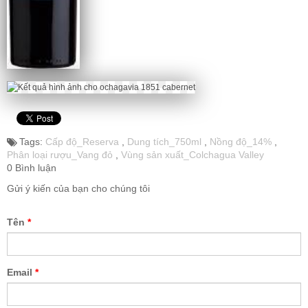
Tags:
Cấp độ_Reserva
,
Dung tích_750ml
,
Nồng độ_14%
,
Phân loại rượu_Vang đỏ
,
Vùng sản xuất_Colchagua Valley
0 Bình luận
Gửi ý kiến của bạn cho chúng tôi
Tên
*
Email
*