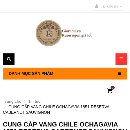
Tài khoản
Toggl
navig
DANH MỤC SẢN PHẨM
0
RƯỢU VANG PHÁP
Trang chủ
Tin tức
CUNG CẤP VANG CHILE OCHAGAVIA 1851 RESERVA
RƯỢU VANG CHILE
CABERNET SAUVIGNON
CUNG CẤP VANG CHILE OCHAGAVIA
RƯỢU VANG Ý