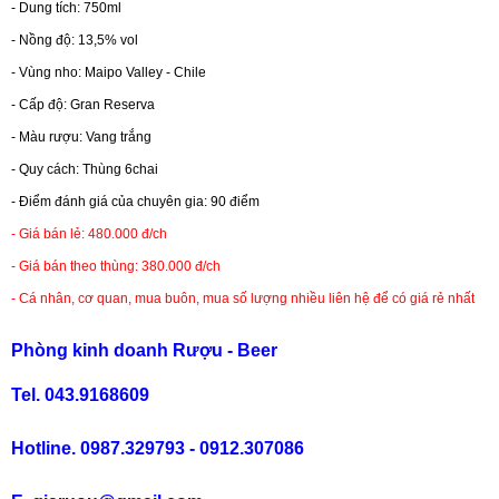
- Dung tích: 750ml
- Nồng độ: 13,5% vol
RƯỢU WHISKY
- Vùng nho: Maipo Valley - Chile
- Cấp độ: Gran Reserva
RƯỢU XO BRANDY
- Màu rượu: Vang trắng
- Quy cách: Thùng 6chai
RƯỢU VODKA
- Điểm đánh giá của chuyên gia: 90 điểm
- Giá bán lẻ: 480.000 đ/ch
RƯỢU COGNAC
- Giá bán theo thùng: 380.000 đ/ch
- Cá nhân, cơ quan, mua buôn, mua số lượng nhiều liên hệ để có giá rẻ nhất
RƯỢU VANG ĐÀ LẠT
Phòng kinh doanh Rượu - Beer
BIA NGOẠI
Tel. 043.9168609
TRỐNG RƯỢU
Hotline. 0987.329793 - 0912.307086
Vang Newzeland giá rẻ nhất