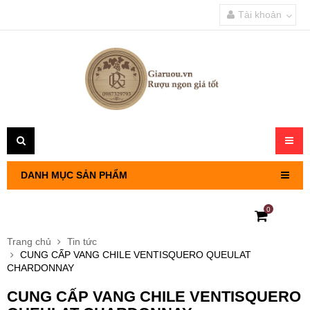
Tài khoản
Toggl
navig
DANH MỤC SẢN PHẨM
0
RƯỢU VANG PHÁP
Trang chủ
Tin tức
CUNG CẤP VANG CHILE VENTISQUERO QUEULAT
RƯỢU VANG CHILE
CHARDONNAY
CUNG CẤP VANG CHILE VENTISQUERO
RƯỢU VANG Ý