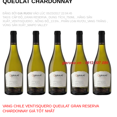
QUEULAT CHARDONNAY
VANG TÂY BAN NHA
ĐĂNG BỞI
GIA RUOU
VÀO LÚC
05/23/2017 22:04:45
TAGS:
CẤP ĐỘ_GRAN RESERVA
,
DUNG TÍCH_750ML
,
HÃNG SẢN
XUẤT_VENTISQUERO
,
NỒNG ĐỘ_13.5%
,
PHÂN LOẠI RƯỢU_VANG TRẮNG
,
RƯỢU VANG MỸ
VÙNG SẢN XUẤT_MAIPO VALLEY
RƯỢU VANG NGỌT
RƯỢU VANG BỊCH
RƯỢU VANG ÚC
RƯỢU VANG ÁO
RƯỢU SỮA
VANG CHILE VENTISQUERO QUEULAT GRAN RESERVA
CHARDONNAY GIÁ TỐT NHẤT
RƯỢU CHAMPANGNE