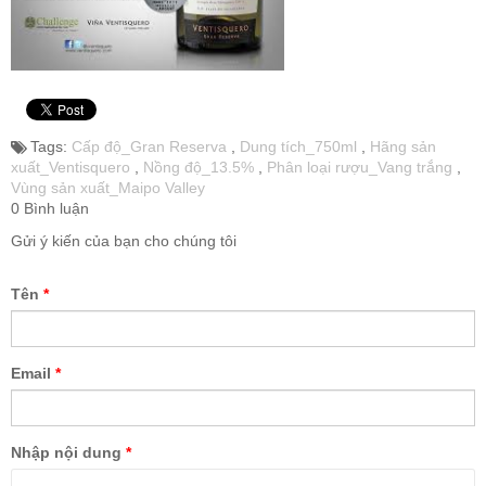
Tags:
Cấp độ_Gran Reserva
,
Dung tích_750ml
,
Hãng sản
xuất_Ventisquero
,
Nồng độ_13.5%
,
Phân loại rượu_Vang trắng
,
Vùng sản xuất_Maipo Valley
0 Bình luận
Gửi ý kiến của bạn cho chúng tôi
Tên
*
Email
*
Nhập nội dung
*