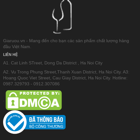
Giaruou.vn - Mang đến cho bạn các sản phẩm chất lượng hàng
đầu Việt Nam.
LIÊN HỆ
A1. Cat Linh STreet, Dong Da District , Ha Noi City
A2. Vu Trong Phung Street,Thanh Xuan District, Ha Noi City. A3:
Hoang Quoc Viet Street, Cau Giay District, Ha Noi City. Hotline:
0987.329793 - 0912.307086
.