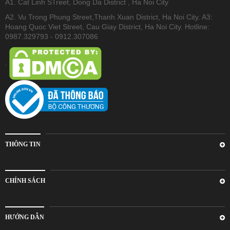
A1. Cat Linh STreet, Dong Da District , Ha Noi City
A2. Vu Trong Phung Street,Thanh Xuan District, Ha Noi City. A3:
Hoang Quoc Viet Street, Cau Giay District, Ha Noi City. Hotline:
0987.329793 - 0912.307086
.
THÔNG TIN
CHÍNH SÁCH
HƯỚNG DẪN