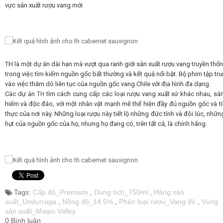
vực sản xuất rượu vang mới.
Rượu Vang Argentina
VANG CANADA ICEWINE
TH là một dự án dài hạn mà vượt qua ranh giới sản xuất rượu vang truyền thố
trong việc tìm kiếm nguồn gốc bất thường và kết quả nổi bật.
Bộ phim tập tr
RƯỢU VANG NAM PHI
vào việc thăm dò liên tục của nguồn gốc vang Chile với địa hình đa dạng.
Các dự án
tìm cách cung cấp các loại rượu vang xuất xứ khác nhau, sán
TH
hiếm và độc đáo, với một nhân vật mạnh mẽ thể hiện đầy đủ nguồn gốc và tí
Rượu Vang BỒ ĐÀO NHA
thực của nơi này.
Những loại rượu này tiết lộ những đức tính và đôi lúc, nhữ
hụt của nguồn gốc của họ, nhưng họ đang có, trên tất cả, là chính hãng.
RƯỢU VANG ROMANIA GIÁ CỰC RẺ
RƯỢU VANG ĐỨC
Tags:
Cấp độ_Premium
,
Dung tích_750ml
,
Hãng sản
xuất_Undurraga
,
Nồng độ_14.5%
,
Phân loại rượu_Vang đỏ
,
Vùng
sản xuất_Maipo Valley
0 Bình luận