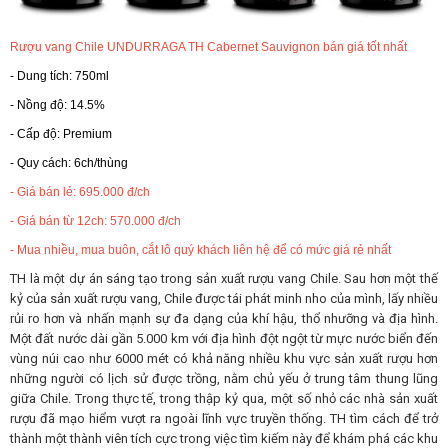
RƯỢU WHISKY
Rượu vang Chile UNDURRAGA TH Cabernet Sauvignon bán giá tốt nhất
- Dung tích: 750ml
RƯỢU XO BRANDY
- Nồng độ: 14.5%
- Cấp độ: Premium
RƯỢU VODKA
- Quy cách: 6ch/thùng
- Giá bán lẻ: 695.000 đ/ch
RƯỢU COGNAC
- Giá bán từ 12ch: 570.000 đ/ch
- Mua nhiều, mua buôn, cắt lô quý khách liên hệ để có mức giá rẻ nhất
RƯỢU VANG ĐÀ LẠT
TH là một dự án sáng tạo trong sản xuất rượu vang Chile.
Sau hơn một thế
kỷ của sản xuất rượu vang, Chile được tái phát minh nho của mình, lấy nhiều
rủi ro hơn và nhấn mạnh sự đa dạng của khí hậu, thổ nhưỡng và địa hình.
BIA NGOẠI
Một đất nước dài gần 5.000 km với địa hình đột ngột từ mực nước biển đến
vùng núi cao như 6000 mét có khả năng nhiều khu vực sản xuất rượu hơn
những người có lịch sử được trồng, nằm chủ yếu ở trung tâm thung lũng
TRỐNG RƯỢU
giữa Chile.
Trong thực tế, trong thập kỷ qua, một số nhỏ các nhà sản xuất
rượu đã mạo hiểm vượt ra ngoài lĩnh vực truyền thống.
TH tìm cách để trở
thành một thành viên tích cực trong việc tìm kiếm này để khám phá các khu
Vang Newzeland giá rẻ nhất