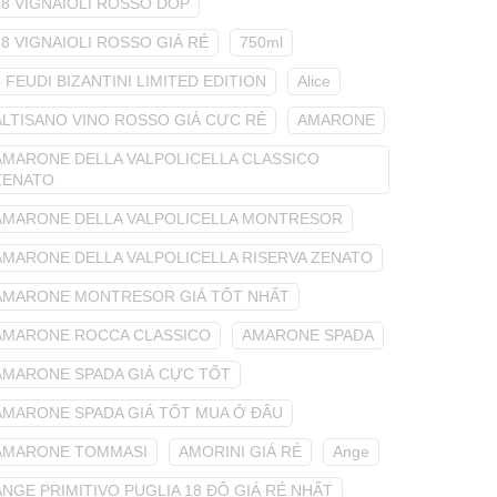
68 VIGNAIOLI ROSSO DOP
68 VIGNAIOLI ROSSO GIÁ RẺ
750ml
8 FEUDI BIZANTINI LIMITED EDITION
Alice
ALTISANO VINO ROSSO GIÁ CỰC RẺ
AMARONE
AMARONE DELLA VALPOLICELLA CLASSICO
ZENATO
AMARONE DELLA VALPOLICELLA MONTRESOR
AMARONE DELLA VALPOLICELLA RISERVA ZENATO
AMARONE MONTRESOR GIÁ TỐT NHẤT
AMARONE ROCCA CLASSICO
AMARONE SPADA
AMARONE SPADA GIÁ CỰC TỐT
AMARONE SPADA GIÁ TỐT MUA Ở ĐÂU
AMARONE TOMMASI
AMORINI GIÁ RẺ
Ange
ANGE PRIMITIVO PUGLIA 18 ĐỘ GIÁ RẺ NHẤT