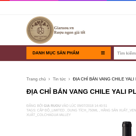
DANH MỤC SẢN PHẨM
RƯỢU VANG PHÁP
Trang chủ
Tin tức
ĐỊA CHỈ BÁN VANG CHILE YALI
RƯỢU VANG CHILE
ĐỊA CHỈ BÁN VANG CHILE YALI P
RƯỢU VANG Ý
ĐĂNG BỞI
GIA RUOU
VÀO LÚC
09/07/2018 14:40:51
TAGS:
CẤP ĐỘ_LIMITED
,
DUNG TÍCH_750ML
,
HÃNG SẢN XUẤT_VE
XUẤT_COLCHAGUA VALLEY
VANG TÂY BAN NHA