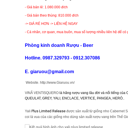
RƯỢU XO BRANDY
- Giá bán lẻ: 1.080.000 đ/ch
- Giá bán theo thùng: 810.000 đ/ch
RƯỢU VODKA
-> GIÁ RẺ HƠN -> LIÊN HỆ NGAY
- Cá nhân, cơ quan, mua buôn, mua số lượng nhiều liên hệ để có g
RƯỢU COGNAC
Phòng kinh doanh Rượu - Beer
RƯỢU VANG ĐÀ LẠT
Hotline. 0987.329793 - 0912.307086
BIA NGOẠI
E. giaruou@gmail.com
Website. http://www.Giaruou.vn/
TRỐNG RƯỢU
VINÃ VENTISQUERO
là hãng rượu vang lâu đời và nổi tiếng của C
QUEULAT, GREY, YALI, ENCLACE, VERTICE, PANGEA, HERÓ..
Vang Newzeland giá rẻ nhất
Plus Limited Release
Yali
được sản xuất từ giống nho Cabernet 
Rượu Vang Argentina
coi là vua của các giống nho dùng sản xuất rượu vang trên Thế Giớ