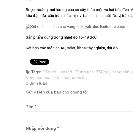
VANG CANADA ICEWINE
Rượu thoảng mùi hương của cỏ cây, thảo mộc và hạt tiêu đen. V
khá đậm đà, cấu trúc chắc mịn, vị tannin chín muồi. Dư vị trái câ
RƯỢU VANG NAM PHI
Rượu Vang BỒ ĐÀO NHA
Sản phẩm dùng trong nhiệt độ 16 -18 độC,
Kết hợp các món ăn Âu, salat, khoai tây nghiền, thịt đỏ...
RƯỢU VANG ROMANIA GIÁ
CỰC RẺ
Tags:
Cấp độ_Limited
,
Dung tích_750ml
,
Hãng sản x
RƯỢU VANG ĐỨC
Vùng sản xuất_Colchagua Valley
0 Bình luận
Gửi ý kiến của bạn cho chúng tôi
Tên
*
Nhập nội dung
*