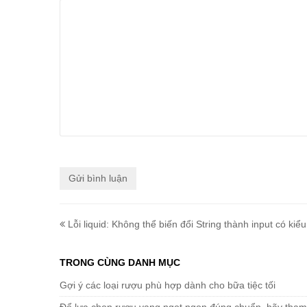
Lỗi liquid: Không thể biến đổi String thành input có kiểu
TRONG CÙNG DANH MỤC
Gợi ý các loại rượu phù hợp dành cho bữa tiệc tối
Để lựa chọn rượu vang ngọt ngon đúng chuẩn, hãy tham