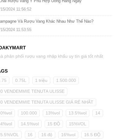
Chai Rượu Vang Ý Phù Hợp Uống Hàng Ngày
/15/2024 11:56:52
ampagne Và Rượu Vang Khác Nhau Như Thế Nào?
/15/2024 11:53:55
OAKYMART
à phân phối rượu vang nhập khẩu uy tín giá tốt nhất
AGS
0.75
0.75L
1 triệu
1.500.000
10 VENDEMMIE TENUTA ULISSE
10 VENDEMMIE TENUTA ULISSE GIÁ RẺ NHẤT
10%vol
100.000
13%vol
13.5%vol
14
14%vol
14.5%vol
15 ĐỘ
15%VOL
15.5%VOL
16
16 độ
16%vol
16.5 ĐỘ