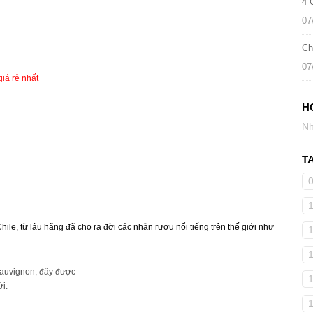
4 
07
Ch
07
iá rẻ nhất
H
Nh
T
hile, từ lâu hãng đã cho ra đời các nhãn rượu nổi tiếng trên thế giới như
Sauvignon, đây được
i.