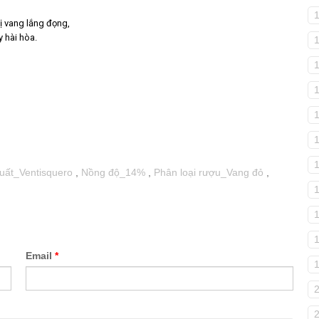
ị vang lắng đọng,
y hài hòa.
1
uất_Ventisquero
,
Nồng độ_14%
,
Phân loại rượu_Vang đỏ
,
Email
*