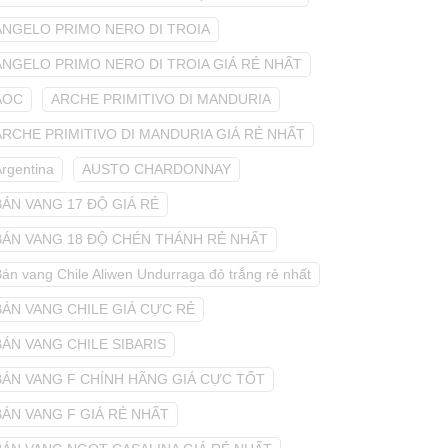
ANGELO PRIMO NERO DI TROIA
ANGELO PRIMO NERO DI TROIA GIÁ RẺ NHẤT
AOC
ARCHE PRIMITIVO DI MANDURIA
ARCHE PRIMITIVO DI MANDURIA GIÁ RẺ NHẤT
Argentina
AUSTO CHARDONNAY
BÁN VANG 17 ĐỘ GIÁ RẺ
BÁN VANG 18 ĐỘ CHÉN THÁNH RẺ NHẤT
án vang Chile Aliwen Undurraga đỏ trắng rẻ nhất
BÁN VANG CHILE GIÁ CỰC RẺ
BÁN VANG CHILE SIBARIS
BÁN VANG F CHÍNH HÃNG GIÁ CỰC TỐT
BÁN VANG F GIÁ RẺ NHẤT