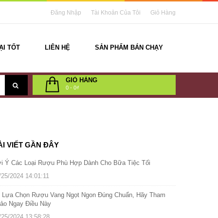
Đăng Nhập
Tài Khoản Của Tôi
Giỏ Hàng
ẠI TỐT
LIÊN HỆ
SẢN PHẨM BÁN CHẠY
GIỎ HÀNG
0
-
0₫
ÀI VIẾT GẦN ĐÂY
i Ý Các Loại Rượu Phù Hợp Dành Cho Bữa Tiệc Tối
/25/2024 14:01:11
 Lựa Chọn Rượu Vang Ngọt Ngon Đúng Chuẩn, Hãy Tham
ảo Ngay Điều Này
/25/2024 13:58:28