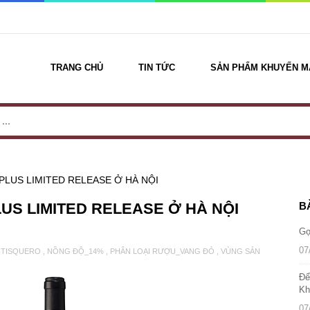
TRANG CHỦ
TIN TỨC
SẢN PHẨM KHUYẾN M
 PLUS LIMITED RELEASE Ở HÀ NỘI
LUS LIMITED RELEASE Ở HÀ NỘI
B
Gợ
07
NTISQUERO
,
NỒNG ĐỘ_14%
,
PHÂN LOẠI RƯỢU_VANG ĐỎ
,
VÙNG SẢN
Để
Kh
07