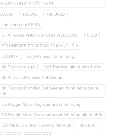
SAUVIGNON GIÁ TỐT NHẤT
300.000
400.000
400.000Đ
5 chai vang dưới 500k
5 CHAI VANG PHÙ HỢP CHO TIỆC CƯỚI
5 ĐỘ
5 ĐỘ CHEOPE PRIMITIVO DI MANDURIA
5 ĐỘ DOP
5 độ Patrisso chính hãng
 độ Patrisso giá rẻ
5 độ Patrisso gia rẻ bán ở đâu
 độ Patrisso Primitivo Del Salento
 độ Patrisso Primitivo Del Salento chính hãng giá rẻ
nhất
5 Độ Poggio Maru Negroamaro chính hãng
5 Độ Poggio Maru Negroamaro chính hãng giá rẻ nhất
5 ĐỘ VIEILLES VIGNES MAS MORER
600.000