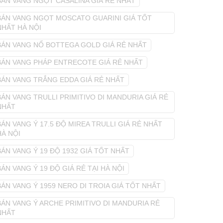
BÁN VANG NGỌT CASALINA GIÁ RẺ NHẤT
BÁN VANG NGỌT MOSCATO GUARINI GIÁ TỐT
NHẤT HÀ NỘI
BÁN VANG NỔ BOTTEGA GOLD GIÁ RẺ NHẤT
BÁN VANG PHÁP ENTRECOTE GIÁ RẺ NHẤT
BÁN VANG TRẮNG EDDA GIÁ RẺ NHẤT
BÁN VANG TRULLI PRIMITIVO DI MANDURIA GIÁ RẺ
NHẤT
BÁN VANG Ý 17.5 ĐỘ MIREA TRULLI GIÁ RẺ NHẤT
HÀ NỘI
BÁN VANG Ý 19 ĐỘ 1932 GIÁ TỐT NHẤT
BÁN VANG Ý 19 ĐỘ GIÁ RẺ TẠI HÀ NỘI
BÁN VANG Ý 1959 NERO DI TROIA GIÁ TỐT NHẤT
BÁN VANG Ý ARCHE PRIMITIVO DI MANDURIA RẺ
NHẤT