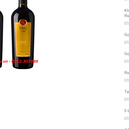
Kh
Rư
07
Gợ
07
Gợ
07
Rư
07
Tạ
07
5 
07