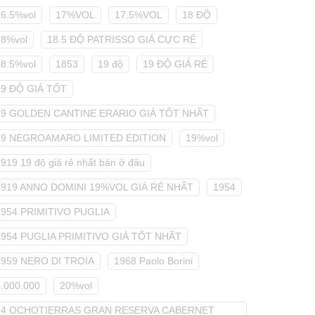
16.5%vol
17%VOL
17.5%VOL
18 ĐỘ
18%vol
18.5 ĐỘ PATRISSO GIÁ CỰC RẺ
18.5%vol
1853
19 độ
19 ĐỘ GIÁ RẺ
19 ĐỘ GIÁ TỐT
19 GOLDEN CANTINE ERARIO GIÁ TỐT NHẤT
19 NEGROAMARO LIMITED EDITION
19%vol
919 19 độ giá rẻ nhất bán ở đâu
1919 ANNO DOMINI 19%VOL GIÁ RẺ NHẤT
1954
1954 PRIMITIVO PUGLIA
1954 PUGLIA PRIMITIVO GIÁ TỐT NHẤT
1959 NERO DI TROIA
1968 Paolo Borini
2.000.000
20%vol
24 OCHOTIERRAS GRAN RESERVA CABERNET