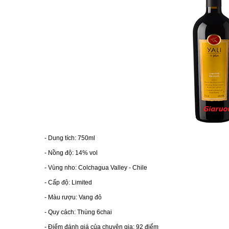
RƯỢU VANG MỸ
RƯỢU VANG NGỌT
RƯỢU VANG BỊCH
RƯỢU VANG ÚC
RƯỢU VANG ÁO
- Dung tích: 750ml
RƯỢU SỮA
- Nồng độ: 14% vol
- Vùng nho: Colchagua Valley - Chile
RƯỢU CHAMPANGNE
- Cấp độ: Limited
- Màu rượu: Vang đỏ
RƯỢU WHISKY
- Quy cách: Thùng 6chai
- Điểm đánh giá của chuyên gia: 92 điểm