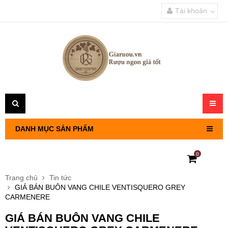
Tài khoản
Toggl
navig
DANH MỤC SẢN PHẨM
0
RƯỢU VANG PHÁP
Trang chủ
Tin tức
GIÁ BÁN BUÔN VANG CHILE VENTISQUERO GREY
RƯỢU VANG CHILE
CARMENERE
GIÁ BÁN BUÔN VANG CHILE
RƯỢU VANG Ý