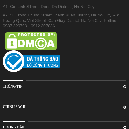
A1. Cat Linh STreet, Dong Da District , Ha Noi City
A2. Vu Trong Phung Street,Thanh Xuan District, Ha Noi City. A3:
Hoang Quoc Viet Street, Cau Giay District, Ha Noi City. Hotline:
0987.329793 - 0912.307086
.
THÔNG TIN
CHÍNH SÁCH
HƯỚNG DẪN