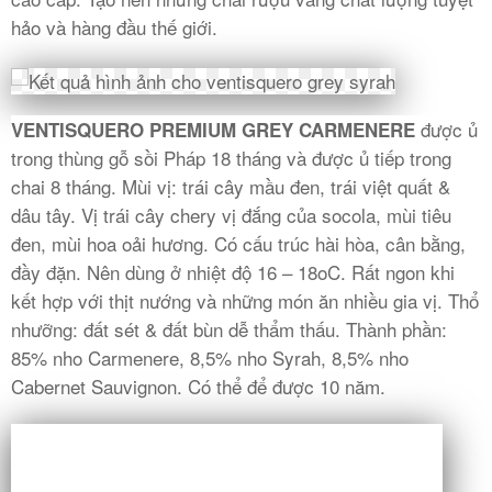
hảo và hàng đầu thế giới.
được ủ
VENTISQUERO PREMIUM GREY CARMENERE
trong thùng gỗ sồi Pháp 18 tháng và được ủ tiếp trong
chai 8 tháng. Mùi vị: trái cây mầu đen, trái việt quất &
dâu tây. Vị trái cây chery vị đắng của socola, mùi tiêu
đen, mùi hoa oải hương. Có cấu trúc hài hòa, cân bằng,
đầy đặn. Nên dùng ở nhiệt độ 16 – 18oC. Rất ngon khi
kết hợp với thịt nướng và những món ăn nhiều gia vị. Thổ
nhưỡng: đất sét & đất bùn dễ thẩm thấu. Thành phần:
85% nho Carmenere, 8,5% nho Syrah, 8,5% nho
Cabernet Sauvignon. Có thể để được 10 năm.