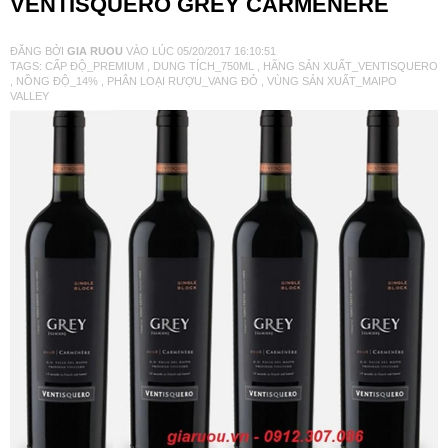
VENTISQUERO GREY CARMENERE
VANG TÂY BAN NHA
ĐĂNG BỞI
GIA RUOU
VÀO LÚC
05/20/2017 16:10:51
TAGS:
CẤP ĐỘ_PREMIUM
,
DUNG TÍCH_750ML
,
HÃNG SẢN XUẤT_VENTISQUERO
,
NỒNG ĐỘ_14%
,
PHÂN LOẠI RƯỢU_VANG ĐỎ
,
VÙNG SẢN XUẤT_MAIPO
RƯỢU VANG MỸ
VALLEY
RƯỢU VANG NGỌT
RƯỢU VANG BỊCH
RƯỢU VANG ÚC
RƯỢU VANG ÁO
RƯỢU SỮA
RƯỢU CHAMPANGNE