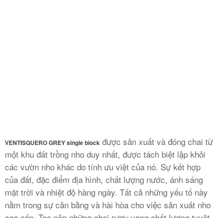
được sản xuất và đóng chai từ
VENTISQUERO GREY single block
một khu đất trồng nho duy nhất, được tách biệt lập khỏi
các vườn nho khác do tính ưu việt của nó. Sự kết hợp
của đất, đặc điểm địa hình, chất lượng nước, ánh sáng
mặt trời và nhiệt độ hàng ngày. Tất cả những yếu tố này
nằm trong sự cân bằng và hài hòa cho việc sản xuất nho
cao cấp. Tạo nên những chai rượu vang chất lượng tuyệt