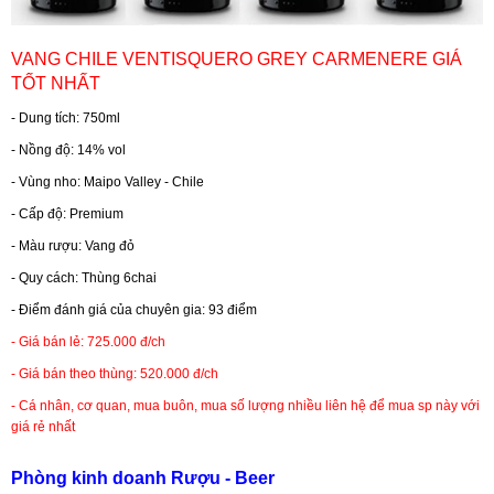
RƯỢU WHISKY
VANG CHILE VENTISQUERO GREY CARMENERE GIÁ
TỐT NHẤT
RƯỢU XO BRANDY
- Dung tích: 750ml
- Nồng độ: 14% vol
RƯỢU VODKA
- Vùng nho: Maipo Valley - Chile
- Cấp độ: Premium
RƯỢU COGNAC
- Màu rượu: Vang đỏ
- Quy cách: Thùng 6chai
RƯỢU VANG ĐÀ LẠT
- Điểm đánh giá của chuyên gia: 93 điểm
- Giá bán lẻ: 725.000 đ/ch
BIA NGOẠI
- Giá bán theo thùng: 520.000 đ/ch
- Cá nhân, cơ quan, mua buôn, mua số lượng nhiều liên hệ để mua sp này với
TRỐNG RƯỢU
giá rẻ nhất
Phòng kinh doanh Rượu - Beer
Vang Newzeland giá rẻ nhất