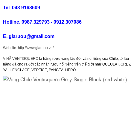
Tel. 043.9168609
Rượu Vang Argentina
Hotline. 0987.329793 - 0912.307086
VANG CANADA ICEWINE
E. giaruou@gmail.com
Website. http://www.giaruou.vn/
RƯỢU VANG NAM PHI
VINÃ VENTISQUERO
là hãng rượu vang lâu đời và nổi tiếng của Chile, từ lâu
hãng đã cho ra đời các nhãn rượu nổi tiếng trên thế giới như QUEULAT, GREY,
Rượu Vang BỒ ĐÀO NHA
YALI, ENCLACE, VERTICE, PANGEA, HERÓ ,,,
RƯỢU VANG ROMANIA GIÁ CỰC RẺ
RƯỢU VANG ĐỨC