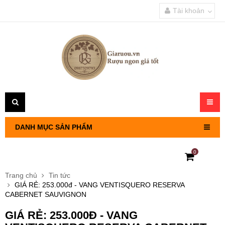
Tài khoản
Toggl
navig
DANH MỤC SẢN PHẨM
0
RƯỢU VANG PHÁP
Trang chủ
Tin tức
GIÁ RẺ: 253.000đ - VANG VENTISQUERO RESERVA
RƯỢU VANG CHILE
CABERNET SAUVIGNON
GIÁ RẺ: 253.000Đ - VANG
RƯỢU VANG Ý