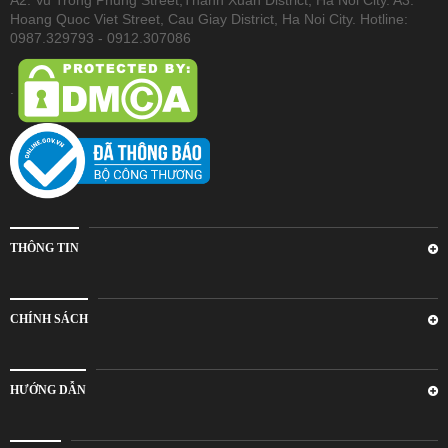
A2. Vu Trong Phung Street,Thanh Xuan District, Ha Noi City. A3:
Hoang Quoc Viet Street, Cau Giay District, Ha Noi City. Hotline:
0987.329793 - 0912.307086
.
THÔNG TIN
CHÍNH SÁCH
HƯỚNG DẪN