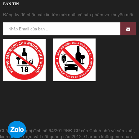
BẢN TIN
Đăng ký để nhận các tin tức mới nhất về sản phẩm và khuyến mãi
Chấp hành Nghị định số 94/2012/NĐ-CP của Chính phủ về sản xuất,
kinh doanh rượu và Luật quảng cáo 2012, Giaruou không mua bán