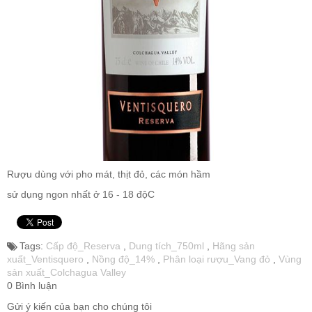
Rượu Vang Argentina
VANG CANADA ICEWINE
RƯỢU VANG NAM PHI
Rượu Vang BỒ ĐÀO NHA
Rượu dùng với pho mát, thịt đỏ, các món hầm
sử dụng ngon nhất ở 16 - 18 độC
RƯỢU VANG ROMANIA GIÁ CỰC RẺ
RƯỢU VANG ĐỨC
Tags:
Cấp độ_Reserva
,
Dung tích_750ml
,
Hãng sản
xuất_Ventisquero
,
Nồng độ_14%
,
Phân loại rượu_Vang đỏ
,
Vùng
sản xuất_Colchagua Valley
0 Bình luận
Gửi ý kiến của bạn cho chúng tôi