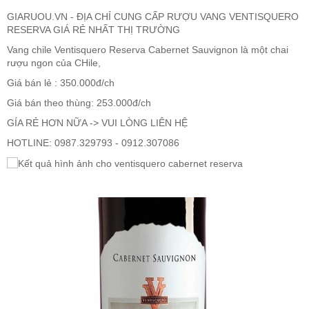
GIARUOU.VN - ĐỊA CHỈ CUNG CẤP RƯỢU VANG VENTISQUERO
RESERVA GIÁ RẺ NHẤT THỊ TRƯỜNG
RƯỢU WHISKY
Vang chile Ventisquero Reserva Cabernet Sauvignon là một chai
rượu ngon của CHile,
RƯỢU XO BRANDY
Giá bán lẻ : 350.000đ/ch
Giá bán theo thùng: 253.000đ/ch
RƯỢU VODKA
GÍA RẺ HƠN NỮA -> VUI LÒNG LIÊN HỆ
HOTLINE: 0987.329793 - 0912.307086
RƯỢU COGNAC
RƯỢU VANG ĐÀ LẠT
BIA NGOẠI
TRỐNG RƯỢU
Vang Newzeland giá rẻ nhất