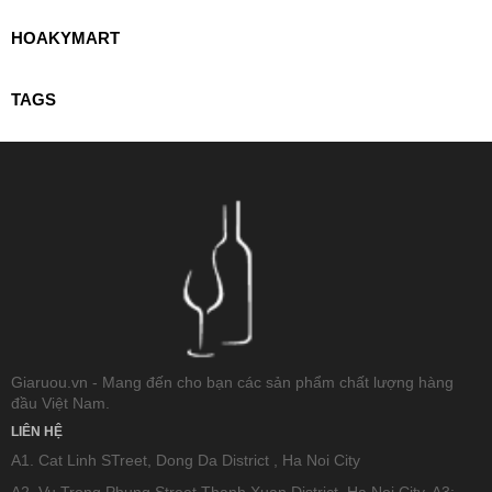
HOAKYMART
TAGS
Giaruou.vn - Mang đến cho bạn các sản phẩm chất lượng hàng
đầu Việt Nam.
LIÊN HỆ
A1. Cat Linh STreet, Dong Da District , Ha Noi City