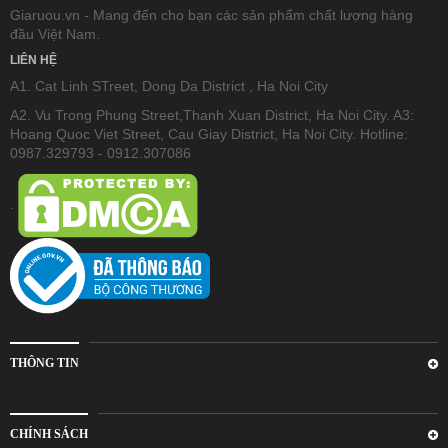
Giaruou.vn - Mang đến cho bạn các sản phẩm chất lượng hàng
đầu Việt Nam.
LIÊN HỆ
A1. Cat Linh STreet, Dong Da District , Ha Noi City
A2. Vu Trong Phung Street,Thanh Xuan District, Ha Noi City. A3:
Hoang Quoc Viet Street, Cau Giay District, Ha Noi City. Hotline:
0987.329793 - 0912.307086
.
THÔNG TIN
CHÍNH SÁCH