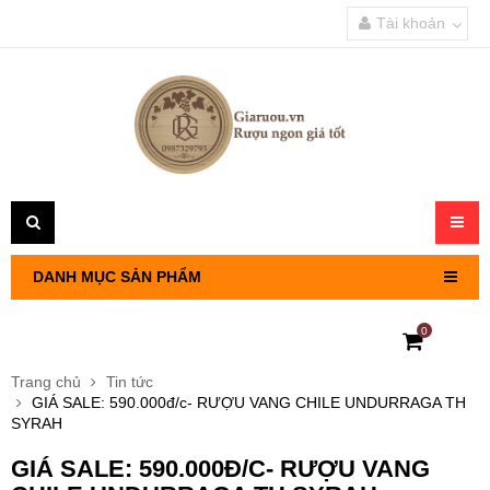
Tài khoản
Toggl
navig
DANH MỤC SẢN PHẨM
0
RƯỢU VANG PHÁP
Trang chủ
Tin tức
GIÁ SALE: 590.000đ/c- RƯỢU VANG CHILE UNDURRAGA TH
RƯỢU VANG CHILE
SYRAH
GIÁ SALE: 590.000Đ/C- RƯỢU VANG
RƯỢU VANG Ý