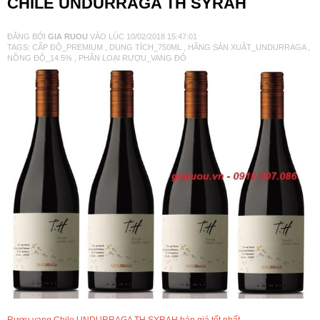
CHILE UNDURRAGA TH SYRAH
VANG TÂY BAN NHA
ĐĂNG BỞI
GIA RUOU
VÀO LÚC
10/02/2018 15:47:01
TAGS:
CẤP ĐỘ_PREMIUM
,
DUNG TÍCH_750ML
,
HÃNG SẢN XUẤT_UNDURRAGA
,
NỒNG ĐỘ_14.5%
,
PHÂN LOẠI RƯỢU_VANG ĐỎ
RƯỢU VANG MỸ
RƯỢU VANG NGỌT
RƯỢU VANG BỊCH
RƯỢU VANG ÚC
RƯỢU VANG ÁO
RƯỢU SỮA
RƯỢU CHAMPANGNE
Rượu vang Chile UNDURRAGA TH SYRAH bán giá tốt nhất