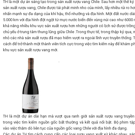
TH là một dự án sáng tạo trong sản xuất rượu vang Chile.
Sau hơn một thế kỷ
sản xuất rượu vang, Chile được tái phát minh nho của mình, lấy nhiều rủi ro hơ
nhấn mạnh sự đa dạng của khí hậu, thổ nhưỡng và địa hình.
Một đất nước dà
Rượu Vang Argentina
5.000 km với địa hình đột ngột từ mực nước biển đến vùng núi cao như 6000
khả năng nhiều khu vực sản xuất rượu hơn những người có lịch sử được trồn
chủ yếu ở trung tâm thung lũng giữa Chile .
Trong thực tế, trong thập kỷ qua, 
VANG CANADA ICEWINE
nhỏ các nhà sản xuất rượu đã mạo hiểm vượt ra ngoài lĩnh vực truyền thống.
cách để trở thành một thành viên tích cực trong việc tìm kiếm này để khám p
khu vực sản xuất rượu vang mới.
RƯỢU VANG NAM PHI
.
Rượu Vang BỒ ĐÀO NHA
RƯỢU VANG ROMANIA GIÁ CỰC RẺ
RƯỢU VANG ĐỨC
TH là một dự án dài hạn mà vượt qua ranh giới sản xuất rượu vang truyền
trong việc tìm kiếm nguồn gốc bất thường và kết quả nổi bật.
Bộ phim tập
vào việc thăm dò liên tục của nguồn gốc vang Chile với địa hình đa dạng.
Các dự án
tìm cách cung cấp các loại rượu vang xuất xứ khác nhau, sán
TH