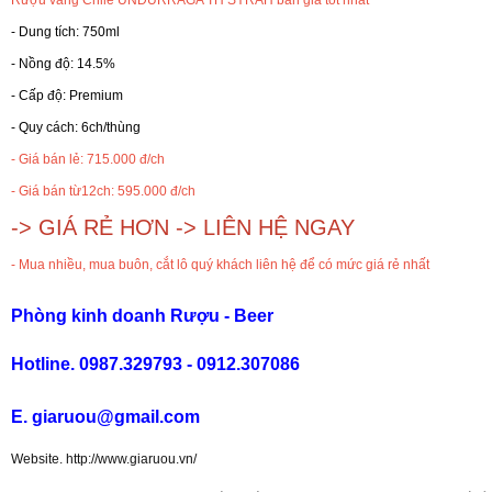
- Dung tích: 750ml
RƯỢU WHISKY
- Nồng độ: 14.5%
- Cấp độ: Premium
RƯỢU XO BRANDY
- Quy cách: 6ch/thùng
- Giá bán lẻ: 715.000 đ/ch
RƯỢU VODKA
- Giá bán từ12ch: 595.000 đ/ch
-> GIÁ RẺ HƠN -> LIÊN HỆ NGAY
RƯỢU COGNAC
- Mua nhiều, mua buôn, cắt lô quý khách liên hệ để có mức giá rẻ nhất
RƯỢU VANG ĐÀ LẠT
Phòng kinh doanh Rượu - Beer
BIA NGOẠI
Hotline. 0987.329793 - 0912.307086
E. giaruou@gmail.com
TRỐNG RƯỢU
Website. http://www.giaruou.vn/
Vang Newzeland giá rẻ nhất