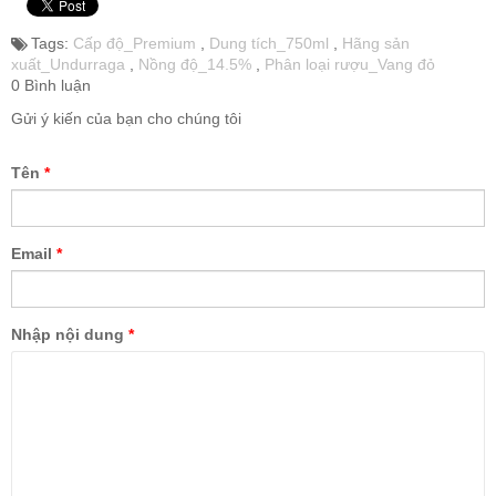
Tags:
Cấp độ_Premium
,
Dung tích_750ml
,
Hãng sản
xuất_Undurraga
,
Nồng độ_14.5%
,
Phân loại rượu_Vang đỏ
0 Bình luận
Gửi ý kiến của bạn cho chúng tôi
Tên
*
Email
*
Nhập nội dung
*