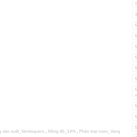
5
5
5
 sản xuất_Ventisquero
,
Nồng độ_14%
,
Phân loại rượu_Vang