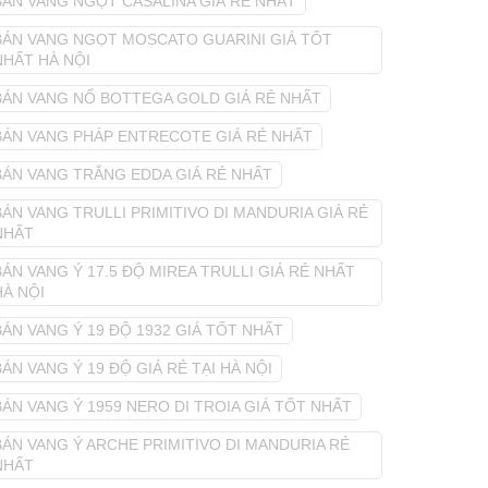
BÁN VANG NGỌT CASALINA GIÁ RẺ NHẤT
BÁN VANG NGỌT MOSCATO GUARINI GIÁ TỐT
NHẤT HÀ NỘI
BÁN VANG NỔ BOTTEGA GOLD GIÁ RẺ NHẤT
BÁN VANG PHÁP ENTRECOTE GIÁ RẺ NHẤT
BÁN VANG TRẮNG EDDA GIÁ RẺ NHẤT
BÁN VANG TRULLI PRIMITIVO DI MANDURIA GIÁ RẺ
NHẤT
BÁN VANG Ý 17.5 ĐỘ MIREA TRULLI GIÁ RẺ NHẤT
HÀ NỘI
BÁN VANG Ý 19 ĐỘ 1932 GIÁ TỐT NHẤT
BÁN VANG Ý 19 ĐỘ GIÁ RẺ TẠI HÀ NỘI
BÁN VANG Ý 1959 NERO DI TROIA GIÁ TỐT NHẤT
BÁN VANG Ý ARCHE PRIMITIVO DI MANDURIA RẺ
NHẤT