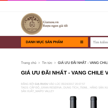
DANH MỤC SẢN PHẨM
RƯỢU VANG PHÁP
Trang chủ
Tin tức
GIÁ ƯU ĐÃI NHẤT - VANG CH
RƯỢU VANG CHILE
GIÁ ƯU ĐÃI NHẤT - VANG CHIL
RƯỢU VANG Ý
ĐĂNG BỞI
GIA RUOU
VÀO LÚC
05/24/2017 20:07:57
TAGS:
CẤP ĐỘ_GRAN RESERVA
,
DUNG TÍCH_750ML
,
HÃNG SẢN X
SẢN XUẤT_MAIPO VALLEY
VANG TÂY BAN NHA