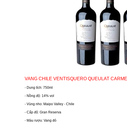
RƯỢU VANG MỸ
RƯỢU VANG NGỌT
RƯỢU VANG BỊCH
RƯỢU VANG ÚC
RƯỢU VANG ÁO
VANG CHILE VENTISQUERO QUEULAT CARME
RƯỢU SỮA
- Dung tích: 750ml
- Nồng độ: 14% vol
RƯỢU CHAMPANGNE
- Vùng nho: Maipo Valley - Chile
- Cấp độ: Gran Reserva
RƯỢU WHISKY
- Màu rượu: Vang đỏ