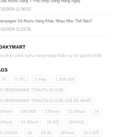
Chai Rượu Vang Ý Phù Hợp Uống Hàng Ngày
/15/2024 11:56:52
ampagne Và Rượu Vang Khác Nhau Như Thế Nào?
/15/2024 11:53:55
OAKYMART
à phân phối rượu vang nhập khẩu uy tín giá tốt nhất
AGS
0.75
0.75L
1 triệu
1.500.000
10 VENDEMMIE TENUTA ULISSE
10 VENDEMMIE TENUTA ULISSE GIÁ RẺ NHẤT
10%vol
100.000
13%vol
13.5%vol
14
14%vol
14.5%vol
15 ĐỘ
15%VOL
15.5%VOL
16
16 độ
16%vol
16.5 ĐỘ