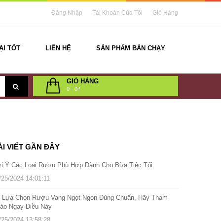
Đăng Nhập
Tài Khoản Của Tôi
Giỏ Hàng
ẠI TỐT
LIÊN HỆ
SẢN PHẨM BÁN CHẠY
GIỎ HÀNG
0
-
0₫
ÀI VIẾT GẦN ĐÂY
i Ý Các Loại Rượu Phù Hợp Dành Cho Bữa Tiệc Tối
/25/2024 14:01:11
 Lựa Chọn Rượu Vang Ngọt Ngon Đúng Chuẩn, Hãy Tham
ảo Ngay Điều Này
/25/2024 13:58:28