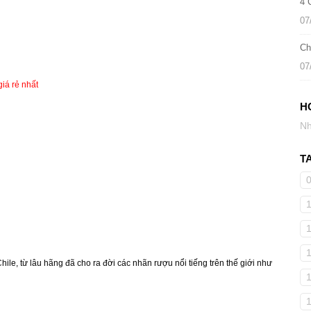
4 
07
Ch
07
iá rẻ nhất
H
Nh
T
hile, từ lâu hãng đã cho ra đời các nhãn rượu nổi tiếng trên thế giới như