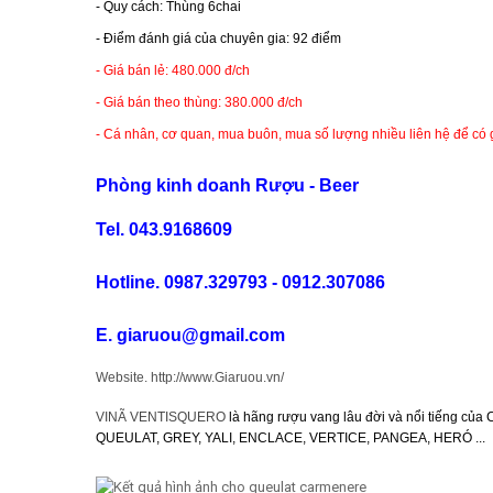
- Quy cách: Thùng 6chai
RƯỢU XO BRANDY
- Điểm đánh giá của chuyên gia: 92 điểm
- Giá bán lẻ: 480.000 đ/ch
RƯỢU VODKA
- Giá bán theo thùng: 380.000 đ/ch
RƯỢU COGNAC
- Cá nhân, cơ quan, mua buôn, mua số lượng nhiều liên hệ để có g
Phòng kinh doanh Rượu - Beer
RƯỢU VANG ĐÀ LẠT
Tel. 043.9168609
BIA NGOẠI
Hotline. 0987.329793 - 0912.307086
TRỐNG RƯỢU
E. giaruou@gmail.com
Website. http://www.Giaruou.vn/
Vang Newzeland giá rẻ nhất
VINÃ VENTISQUERO
là hãng rượu vang lâu đời và nổi tiếng của C
QUEULAT, GREY, YALI, ENCLACE, VERTICE, PANGEA, HERÓ ...
Rượu Vang Argentina