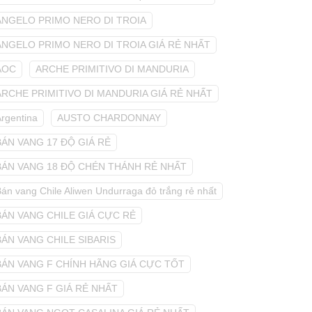
ANGELO PRIMO NERO DI TROIA
ANGELO PRIMO NERO DI TROIA GIÁ RẺ NHẤT
AOC
ARCHE PRIMITIVO DI MANDURIA
ARCHE PRIMITIVO DI MANDURIA GIÁ RẺ NHẤT
Argentina
AUSTO CHARDONNAY
BÁN VANG 17 ĐỘ GIÁ RẺ
BÁN VANG 18 ĐỘ CHÉN THÁNH RẺ NHẤT
án vang Chile Aliwen Undurraga đỏ trắng rẻ nhất
BÁN VANG CHILE GIÁ CỰC RẺ
BÁN VANG CHILE SIBARIS
BÁN VANG F CHÍNH HÃNG GIÁ CỰC TỐT
BÁN VANG F GIÁ RẺ NHẤT