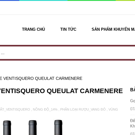
TRANG CHỦ
TIN TỨC
SẢN PHẨM KHUYẾN M
ILE VENTISQUERO QUEULAT CARMENERE
E VENTISQUERO QUEULAT CARMENERE
B
Gợ
07
UẤT_VENTISQUERO
,
NỒNG ĐỘ_14%
,
PHÂN LOẠI RƯỢU_VANG ĐỎ
,
VÙNG
Để
Kh
07