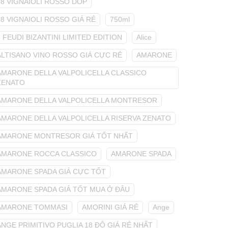
68 VIGNAIOLI ROSSO DOP
68 VIGNAIOLI ROSSO GIÁ RẺ
750ml
8 FEUDI BIZANTINI LIMITED EDITION
Alice
ALTISANO VINO ROSSO GIÁ CỰC RẺ
AMARONE
AMARONE DELLA VALPOLICELLA CLASSICO
ZENATO
AMARONE DELLA VALPOLICELLA MONTRESOR
AMARONE DELLA VALPOLICELLA RISERVA ZENATO
AMARONE MONTRESOR GIÁ TỐT NHẤT
AMARONE ROCCA CLASSICO
AMARONE SPADA
AMARONE SPADA GIÁ CỰC TỐT
AMARONE SPADA GIÁ TỐT MUA Ở ĐÂU
AMARONE TOMMASI
AMORINI GIÁ RẺ
Ange
ANGE PRIMITIVO PUGLIA 18 ĐỘ GIÁ RẺ NHẤT