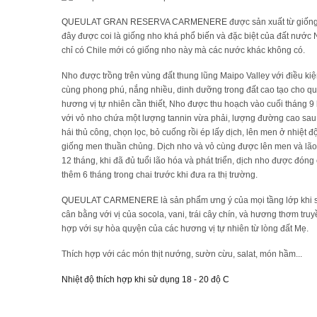
VANG CANADA ICEWINE
QUEULAT GRAN RESERVA CARMENERE
được sản xuất từ giốn
đây được coi là giống nho khá phổ biến và đặc biệt của đất nước 
RƯỢU VANG NAM PHI
chỉ có Chile mới có giống nho này mà các nước khác không có.
Nho được trồng trên vùng đất thung lũng Maipo Valley với điều ki
Rượu Vang BỒ ĐÀO NHA
cùng phong phú, nắng nhiều, dinh dưỡng trong đất cao tạo cho q
hương vị tự nhiên cần thiết, Nho được thu hoạch vào cuối tháng 9
với vỏ nho chứa một lượng tannin vừa phải, lượng đường cao sau
RƯỢU VANG ROMANIA GIÁ
hái thủ công, chọn lọc, bỏ cuống rồi ép lấy dịch, lên men ở nhiệt đ
CỰC RẺ
giống men thuần chủng. Dịch nho và vỏ cùng được lên men và lão 
12 tháng, khi đã đủ tuổi lão hóa và phát triển, dịch nho được đóng 
thêm 6 tháng trong chai trước khi đưa ra thị trường.
RƯỢU VANG ĐỨC
QUEULAT CARMENERE
là sản phẩm ưng ý của mọi tầng lớp khi 
cân bằng với vị của socola, vani, trái cây chín, và hương thơm truy
hợp với sự hòa quyện của các hương vị tự nhiên từ lòng đất Mẹ.
Thích hợp với các món thịt nướng, sườn cừu, salat, món hầm...
Nhiệt độ thích hợp khi sử dụng 18 - 20 độ C