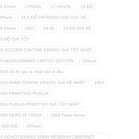
16.5%vol
17%VOL
17.5%VOL
18 ĐỘ
18%vol
18.5 ĐỘ PATRISSO GIÁ CỰC RẺ
18.5%vol
1853
19 độ
19 ĐỘ GIÁ RẺ
19 ĐỘ GIÁ TỐT
19 GOLDEN CANTINE ERARIO GIÁ TỐT NHẤT
19 NEGROAMARO LIMITED EDITION
19%vol
919 19 độ giá rẻ nhất bán ở đâu
1919 ANNO DOMINI 19%VOL GIÁ RẺ NHẤT
1954
1954 PRIMITIVO PUGLIA
1954 PUGLIA PRIMITIVO GIÁ TỐT NHẤT
1959 NERO DI TROIA
1968 Paolo Borini
2.000.000
20%vol
24 OCHOTIERRAS GRAN RESERVA CABERNET