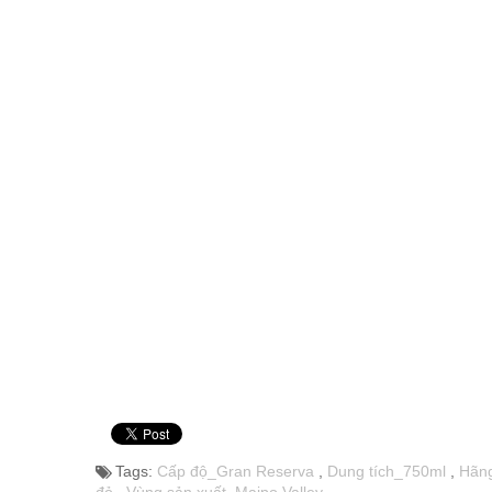
Tags:
Cấp độ_Gran Reserva
,
Dung tích_750ml
,
Hãng