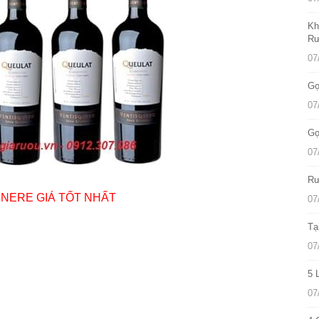
Kh
Rư
07
Gợ
07
Gợ
07
Rư
NERE GIÁ TỐT NHẤT
07
Tạ
07
5 
07