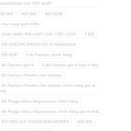
SAUVIGNON GIÁ TỐT NHẤT
300.000
400.000
400.000Đ
5 chai vang dưới 500k
5 CHAI VANG PHÙ HỢP CHO TIỆC CƯỚI
5 ĐỘ
5 ĐỘ CHEOPE PRIMITIVO DI MANDURIA
5 ĐỘ DOP
5 độ Patrisso chính hãng
 độ Patrisso giá rẻ
5 độ Patrisso gia rẻ bán ở đâu
 độ Patrisso Primitivo Del Salento
 độ Patrisso Primitivo Del Salento chính hãng giá rẻ
nhất
5 Độ Poggio Maru Negroamaro chính hãng
5 Độ Poggio Maru Negroamaro chính hãng giá rẻ nhất
5 ĐỘ VIEILLES VIGNES MAS MORER
600.000