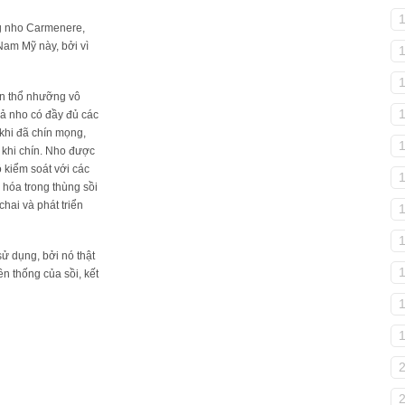
g nho Carmenere,
Nam Mỹ này, bởi vì
ện thổ nhưỡng vô
uả nho có đầy đủ các
 khi đã chín mọng,
 khi chín. Nho được
ộ kiểm soát với các
hóa trong thùng sồi
chai và phát triển
1
sử dụng, bởi nó thật
ền thống của sồi, kết