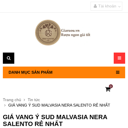
Tài khoản
Toggl
navig
DANH MỤC SẢN PHẨM
0
RƯỢU VANG PHÁP
Trang chủ
Tin tức
GIÁ VANG Ý SUD MALVASIA NERA SALENTO RẺ NHẤT
RƯỢU VANG CHILE
GIÁ VANG Ý SUD MALVASIA NERA
RƯỢU VANG Ý
SALENTO RẺ NHẤT