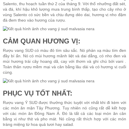
Salento, thu hoạch tuần thứ 2 của tháng 9. Với thổ nhưỡng đất sét,
và đá, khí hậu khô lượng mưa trung bình thấp, tạo cho cây nho ở
vùng Salento có sức bền và chịu đựng dẻo dai, hương vị nho đậm
Rượu Vang Argentina
đà đem theo vào hương của rượu.
VANG CANADA ICEWINE
CẢM QUAN HƯƠNG VỊ:
RƯỢU VANG NAM PHI
Rượu vang SUD
có màu đỏ tím sâu sắc. Nó phản xạ màu tím đen
đầy bí ẩn. Nó có mùi hương mãnh liệt và dai dẳng, có nho đen và
mùi hương trái cây hoang dã, cay với thơm và ghi chú bởi vani .
Rượu Vang BỒ ĐÀO NHA
Toàn thân rượu mềm mại và cân bằng lâu dài và có hương vị cuối
cùng.
RƯỢU VANG ROMANIA GIÁ CỰC RẺ
PHỤC VỤ TỐT NHẤT:
RƯỢU VANG ĐỨC
Rượu vang Ý SUD được thưởng thức tuyệt vời nhất khi đi kèm với
các món ăn mặn Tây Phương. Tuy nhiên nó cũng rất dễ kết hợp
với các món ăn Đông Nam Á. Đó là tất cả các loại món ăn cân
bằng vị như thịt và pho mát. Nó cũng rất thích hợp với các món
tráng miệng từ hoa quả tươi hay salad.