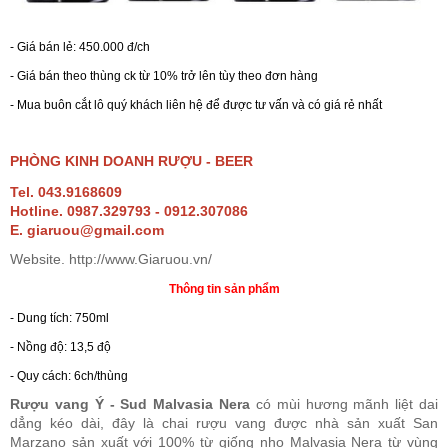
RƯỢU WHISKY
- Giá bán lẻ: 450.000 đ/ch
- Giá bán theo thùng ck từ 10% trở lên tùy theo đơn hàng
RƯỢU XO BRANDY
- Mua buôn cắt lô quý khách liên hệ để được tư vấn và có giá rẻ nhất
RƯỢU VODKA
PHÒNG KINH DOANH RƯỢU - BEER
Tel. 043.9168609
Hotline. 0987.329793 - 0912.307086
RƯỢU COGNAC
E. giaruou@gmail.com
Website. http://www.Giaruou.vn/
RƯỢU VANG ĐÀ LẠT
Thông tin sản phẩm
- Dung tích: 750ml
BIA NGOẠI
- Nồng độ: 13,5 độ
- Quy cách: 6ch/thùng
TRỐNG RƯỢU
Rượu vang Ý - Sud Malvasia Nera
có mùi hương mãnh liệt dai
dẳng kéo dài, đây là chai rượu vang được nhà sản xuất San
Marzano sản xuất với 100% từ giống nho Malvasia Nera từ vùng
Vang Newzeland giá rẻ nhất