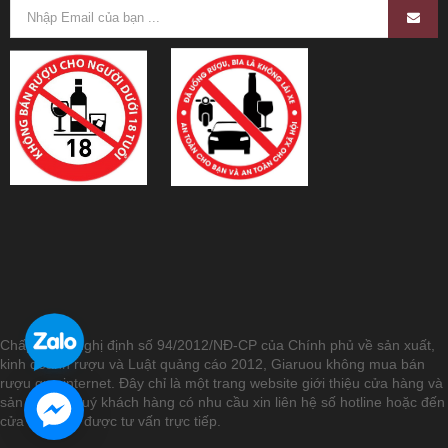
Chấp hành Nghị định số 94/2012/NĐ-CP của Chính phủ về sản xuất,
kinh doanh rượu và Luật quảng cáo 2012, Giaruou không mua bán
rượu qua internet. Đây chỉ là một trang website giới thiệu cửa hàng và
sản phẩm. Quý khách hàng có nhu cầu xin liên hệ số hotline hoặc đến
cửa hàng để được tư vấn trực tiếp.