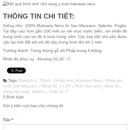
THÔNG TIN CHI TIẾT:
Giống nho:
100% Malvasia Nera
từ San Marzano, Salento, Puglia.
Tại đây cao hơn gần 100 mét so với mực nước biển, với nhiệt độ
trung bình cao và rất ít mưa trong năm. Các loại đất chủ yếu được
cấu tạo bởi đất sét với độ sâu trung bình lên tới 1 mét.
Trưởng thành: Trong thùng gỗ sồi Pháp trong 4 tháng
Nhiệt độ phục vụ : Khoảng 16-18 ° C
Tags:
Dung tích_750ml
,
Giống nho_Malvasia Nera
,
Hãng sản
xuất_San Marzano
,
Nồng độ_13.5%
,
Phân loại rượu_Vang đỏ
,
Vùng sản xuất_Salento
,
Xuất xứ_Ý
0 Bình luận
Gửi ý kiến của bạn cho chúng tôi
Tên
*