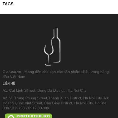
TAGS
Giaruou.vn - Mang đến cho bạn các sản phẩm chất lượng hàng
đầu Việt Nam.
LIÊN HỆ
A1. Cat Linh STreet, Dong Da District , Ha Noi City
A2. Vu Trong Phung Street,Thanh Xuan District, Ha Noi City. A3:
Hoang Quoc Viet Street, Cau Giay District, Ha Noi City. Hotline:
0987.329793 - 0912.307086