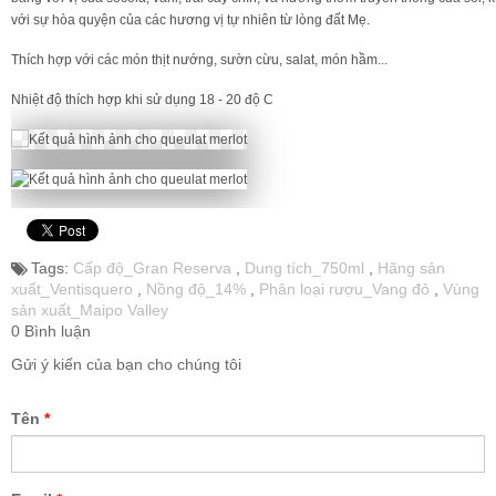
với sự hòa quyện của các hương vị tự nhiên từ lòng đất Mẹ.
Thích hợp với các món thịt nướng, sườn cừu, salat, món hầm...
Nhiệt độ thích hợp khi sử dụng 18 - 20 độ C
Tags:
Cấp độ_Gran Reserva
,
Dung tích_750ml
,
Hãng sản
xuất_Ventisquero
,
Nồng độ_14%
,
Phân loại rượu_Vang đỏ
,
Vùng
sản xuất_Maipo Valley
0 Bình luận
Gửi ý kiến của bạn cho chúng tôi
Tên
*