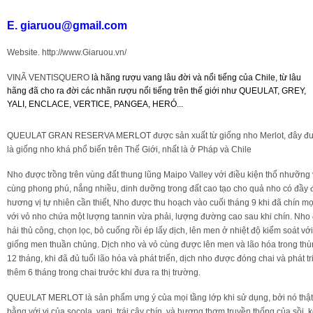
E. giaruou@gmail.com
Rượu Vang Argentina
Website. http://www.Giaruou.vn/
VANG CANADA ICEWINE
VINÃ VENTISQUERO
là hãng rượu vang lâu đời và nổi tiếng của Chile, từ lâu
hãng đã cho ra đời các nhãn rượu nổi tiếng trên thế giới như QUEULAT, GREY,
YALI, ENCLACE, VERTICE, PANGEA, HERÓ...
RƯỢU VANG NAM PHI
QUEULAT GRAN RESERVA MERLOT
được sản xuất từ giống nho Merlot, đây đ
là giống nho khá phổ biến trên Thế Giới, nhất là ở Pháp và Chile
Rượu Vang BỒ ĐÀO NHA
Nho được trồng trên vùng đất thung lũng Maipo Valley với điều kiện thổ nhưỡng
cùng phong phú, nắng nhiều, dinh dưỡng trong đất cao tạo cho quả nho có đầy 
RƯỢU VANG ROMANIA GIÁ CỰC RẺ
hương vị tự nhiên cần thiết, Nho được thu hoạch vào cuối tháng 9 khi đã chín m
với vỏ nho chứa một lượng tannin vừa phải, lượng đường cao sau khi chín. Nho
hái thủ công, chọn lọc, bỏ cuống rồi ép lấy dịch, lên men ở nhiệt độ kiểm soát vớ
RƯỢU VANG ĐỨC
giống men thuần chủng. Dịch nho và vỏ cùng được lên men và lão hóa trong thù
12 tháng, khi đã đủ tuổi lão hóa và phát triển, dịch nho được đóng chai và phát tr
thêm 6 tháng trong chai trước khi đưa ra thị trường.
QUEULAT MERLOT
là sản phẩm ưng ý của mọi tầng lớp khi sử dụng, bởi nó thậ
bằng với vị của socola, vani, trái cây chín, và hương thơm truyền thống của sồi, 