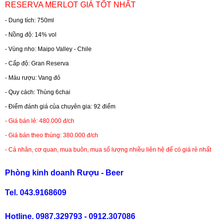
RESERVA MERLOT GIÁ TỐT NHẤT
- Dung tích: 750ml
RƯỢU WHISKY
- Nồng độ: 14% vol
- Vùng nho: Maipo Valley - Chile
RƯỢU XO BRANDY
- Cấp độ: Gran Reserva
- Màu rượu: Vang đỏ
RƯỢU VODKA
- Quy cách: Thùng 6chai
RƯỢU COGNAC
- Điểm đánh giá của chuyên gia: 92 điểm
- Giá bán lẻ: 480.000 đ/ch
RƯỢU VANG ĐÀ LẠT
- Giá bán theo thùng: 380.000 đ/ch
- Cá nhân, cơ quan, mua buôn, mua số lượng nhiều liên hệ để có giá rẻ nhất
BIA NGOẠI
Phòng kinh doanh Rượu - Beer
TRỐNG RƯỢU
Tel. 043.9168609
Hotline. 0987.329793 - 0912.307086
Vang Newzeland giá rẻ nhất