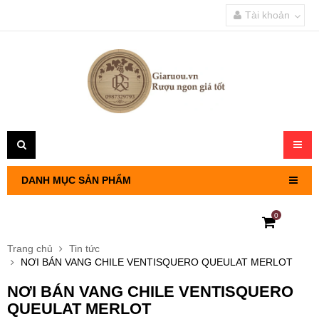
Tài khoản
Toggl
navig
DANH MỤC SẢN PHẨM
0
RƯỢU VANG PHÁP
Trang chủ
Tin tức
NƠI BÁN VANG CHILE VENTISQUERO QUEULAT MERLOT
RƯỢU VANG CHILE
NƠI BÁN VANG CHILE VENTISQUERO
RƯỢU VANG Ý
QUEULAT MERLOT