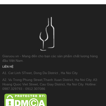
Giaruou.vn - Mang đến cho bạn các sản phẩm chất lượng hàng
đầu Việt Nam.
LIÊN HỆ
A1. Cat Linh STreet, Dong Da District , Ha Noi City
A2. Vu Trong Phung Street,Thanh Xuan District, Ha Noi City. A3:
Hoang Quoc Viet Street, Cau Giay District, Ha Noi City. Hotline:
0987.329793 - 0912.307086
.