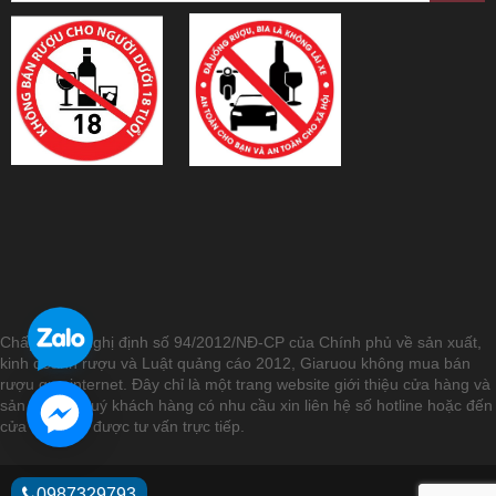
Chấp hành Nghị định số 94/2012/NĐ-CP của Chính phủ về sản xuất,
kinh doanh rượu và Luật quảng cáo 2012, Giaruou không mua bán
rượu qua internet. Đây chỉ là một trang website giới thiệu cửa hàng và
sản phẩm. Quý khách hàng có nhu cầu xin liên hệ số hotline hoặc đến
cửa hàng để được tư vấn trực tiếp.
0987329793