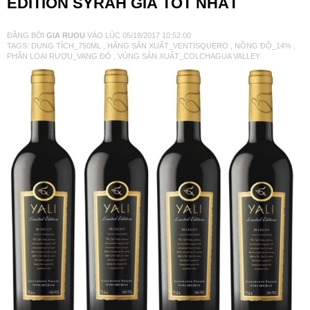
EDITION SYRAH GIÁ TỐT NHẤT
VANG TÂY BAN NHA
ĐĂNG BỞI
GIA RUOU
VÀO LÚC
05/18/2017 10:52:00
TAGS:
DUNG TÍCH_750ML
,
HÃNG SẢN XUẤT_VENTISQUERO
,
NỒNG ĐỘ_14%
,
PHÂN LOẠI RƯỢU_VANG ĐỎ
,
VÙNG SẢN XUẤT_COLCHAGUA VALLEY
RƯỢU VANG MỸ
RƯỢU VANG NGỌT
RƯỢU VANG BỊCH
RƯỢU VANG ÚC
RƯỢU VANG ÁO
RƯỢU SỮA
RƯỢU CHAMPANGNE