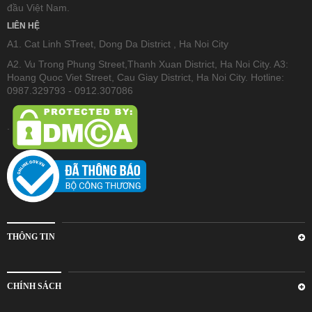
đầu Việt Nam.
LIÊN HỆ
A1. Cat Linh STreet, Dong Da District , Ha Noi City
A2. Vu Trong Phung Street,Thanh Xuan District, Ha Noi City. A3:
Hoang Quoc Viet Street, Cau Giay District, Ha Noi City. Hotline:
0987.329793 - 0912.307086
.
THÔNG TIN
CHÍNH SÁCH