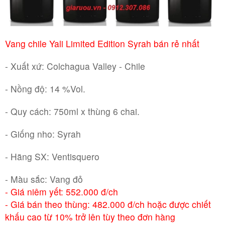
RƯỢU WHISKY
Vang chile Yali Limited Edition Syrah bán rẻ nhất
RƯỢU XO BRANDY
- Xuất xứ: Colchagua Valley - Chile
RƯỢU VODKA
- Nồng độ: 14 %Vol.
RƯỢU COGNAC
- Quy cách: 750ml x thùng 6 chai.
- Giống nho: Syrah
RƯỢU VANG ĐÀ LẠT
- Hãng SX: Ventisquero
BIA NGOẠI
- Màu sắc: Vang đỏ
- Giá niêm yết: 552.000 đ/ch
TRỐNG RƯỢU
- Giá bán theo thùng: 482.000 đ/ch hoặc được chiết
khấu cao từ 10% trở lên tùy theo đơn hàng
Vang Newzeland giá rẻ nhất