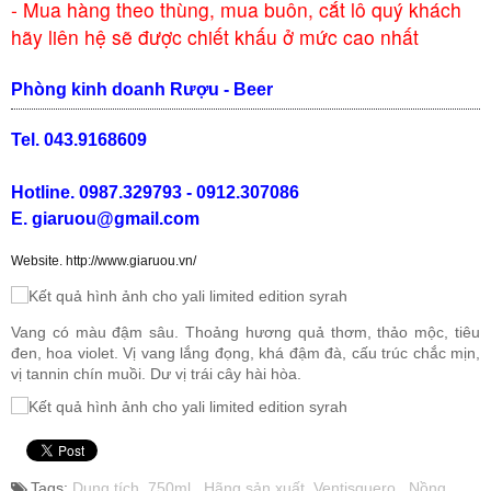
- Mua hàng theo thùng, mua buôn, cắt lô quý khách
hãy liên hệ sẽ được chiết khấu ở mức cao nhất
Rượu Vang Argentina
Phòng kinh doanh Rượu - Beer
VANG CANADA ICEWINE
Tel. 043.9168609
RƯỢU VANG NAM PHI
Hotline. 0987.329793 - 0912.307086
E. giaruou@gmail.com
Rượu Vang BỒ ĐÀO NHA
Website. http://www.giaruou.vn/
RƯỢU VANG ROMANIA GIÁ CỰC RẺ
Vang có màu đậm sâu. Thoảng hương quả thơm, thảo mộc, tiêu
đen, hoa violet. Vị vang lắng đọng, khá đậm đà, cấu trúc chắc mịn,
RƯỢU VANG ĐỨC
vị tannin chín muồi. Dư vị trái cây hài hòa.
Tags:
Dung tích_750ml
,
Hãng sản xuất_Ventisquero
,
Nồng