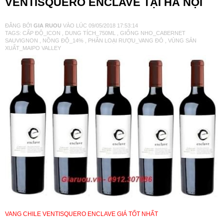
VENTISQUERO ENCLAVE TẠI HÀ NỘI
VANG TÂY BAN NHA
ĐĂNG BỞI
GIA RUOU
VÀO LÚC
09/05/2018 17:53:14
TAGS:
CẤP ĐỘ_ICON
,
DUNG TÍCH_750ML
,
GIỐNG NHO_CABERNET
SAUVIGNON
,
NỒNG ĐỘ_14%
,
PHÂN LOẠI RƯỢU_VANG ĐỎ
,
VÙNG SẢN
RƯỢU VANG MỸ
XUẤT_MAIPO VALLEY
RƯỢU VANG NGỌT
RƯỢU VANG BỊCH
RƯỢU VANG ÚC
RƯỢU VANG ÁO
RƯỢU SỮA
VANG CHILE VENTISQUERO ENCLAVE GIÁ TỐT NHẤT
RƯỢU CHAMPANGNE