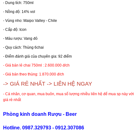
- Dung tích: 750ml
- Nồng độ: 14% vol
RƯỢU WHISKY
- Vùng nho: Maipo Valley - Chile
- Cấp độ: Icon
RƯỢU XO BRANDY
- Màu rượu: Vang đỏ
- Quy cách: Thùng 6chai
RƯỢU VODKA
- Điểm đánh giá của chuyên gia: 92 điểm
- Giá bán lẻ chai 750ml : 2.600.000 đ/ch
RƯỢU COGNAC
- Giá bán theo thùng: 1.870.000 đ/ch
-> GIÁ RẺ NHẤT -> LIÊN HỆ NGAY
RƯỢU VANG ĐÀ LẠT
- Cá nhân, cơ quan, mua buôn, mua số lượng nhiều liên hệ để mua sp này với
giá rẻ nhất
BIA NGOẠI
Phòng kinh doanh Rượu - Beer
TRỐNG RƯỢU
Hotline. 0987.329793 - 0912.307086
Vang Newzeland giá rẻ nhất