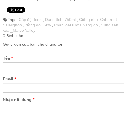
Tags:
Cấp độ_Icon
,
Dung tích_750ml
,
Giống nho_Cabernet
Sauvignon
,
Nồng độ_14%
,
Phân loại rượu_Vang đỏ
,
Vùng sản
xuất_Maipo Valley
0 Bình luận
Gửi ý kiến của bạn cho chúng tôi
Tên
*
Email
*
Nhập nội dung
*