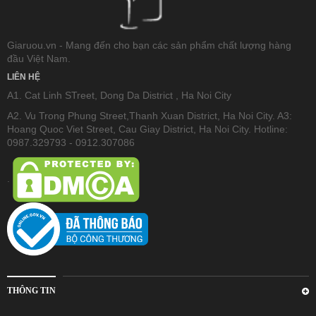
Giaruou.vn - Mang đến cho bạn các sản phẩm chất lượng hàng
đầu Việt Nam.
LIÊN HỆ
A1. Cat Linh STreet, Dong Da District , Ha Noi City
A2. Vu Trong Phung Street,Thanh Xuan District, Ha Noi City. A3:
Hoang Quoc Viet Street, Cau Giay District, Ha Noi City. Hotline:
0987.329793 - 0912.307086
.
THÔNG TIN