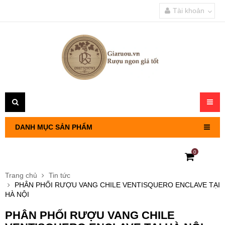
Tài khoản
Toggl
navig
DANH MỤC SẢN PHẨM
0
RƯỢU VANG PHÁP
Trang chủ
Tin tức
PHÂN PHỐI RƯỢU VANG CHILE VENTISQUERO ENCLAVE TẠI
RƯỢU VANG CHILE
HÀ NỘI
PHÂN PHỐI RƯỢU VANG CHILE
RƯỢU VANG Ý