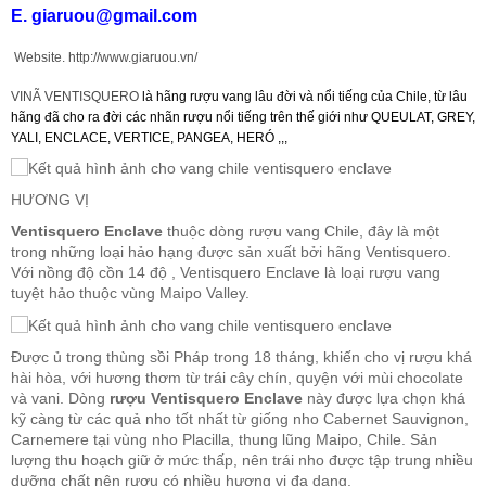
E. giaruou@gmail.com
Rượu Vang Argentina
Website. http://www.giaruou.vn/
VINÃ VENTISQUERO
là hãng rượu vang lâu đời và nổi tiếng của Chile, từ lâu
hãng đã cho ra đời các nhãn rượu nổi tiếng trên thế giới như QUEULAT, GREY,
VANG CANADA ICEWINE
YALI, ENCLACE, VERTICE, PANGEA, HERÓ ,,,
RƯỢU VANG NAM PHI
HƯƠNG VỊ
Ventisquero Enclave
thuộc dòng rượu vang Chile, đây là một
Rượu Vang BỒ ĐÀO NHA
trong những loại hảo hạng được sản xuất bởi hãng Ventisquero.
Với nồng độ cồn 14 độ , Ventisquero Enclave là loại rượu vang
tuyệt hảo thuộc vùng Maipo Valley.
RƯỢU VANG ROMANIA GIÁ CỰC RẺ
Được ủ trong thùng sồi Pháp trong 18 tháng, khiến cho vị rượu khá
RƯỢU VANG ĐỨC
hài hòa, với hương thơm từ trái cây chín, quyện với mùi chocolate
và vani. Dòng
rượu Ventisquero Enclave
này được lựa chọn khá
kỹ càng từ các quả nho tốt nhất từ giống nho Cabernet Sauvignon,
Carnemere tại vùng nho Placilla, thung lũng Maipo, Chile. Sản
lượng thu hoạch giữ ở mức thấp, nên trái nho được tập trung nhiều
dưỡng chất nên rượu có nhiều hương vị đa dạng.