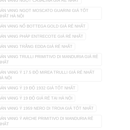
BÁN VANG NGỌT CASALINA GIÁ RẺ NHẤT
BÁN VANG NGỌT MOSCATO GUARINI GIÁ TỐT
NHẤT HÀ NỘI
BÁN VANG NỔ BOTTEGA GOLD GIÁ RẺ NHẤT
BÁN VANG PHÁP ENTRECOTE GIÁ RẺ NHẤT
BÁN VANG TRẮNG EDDA GIÁ RẺ NHẤT
BÁN VANG TRULLI PRIMITIVO DI MANDURIA GIÁ RẺ
NHẤT
BÁN VANG Ý 17.5 ĐỘ MIREA TRULLI GIÁ RẺ NHẤT
HÀ NỘI
BÁN VANG Ý 19 ĐỘ 1932 GIÁ TỐT NHẤT
BÁN VANG Ý 19 ĐỘ GIÁ RẺ TẠI HÀ NỘI
BÁN VANG Ý 1959 NERO DI TROIA GIÁ TỐT NHẤT
BÁN VANG Ý ARCHE PRIMITIVO DI MANDURIA RẺ
NHẤT