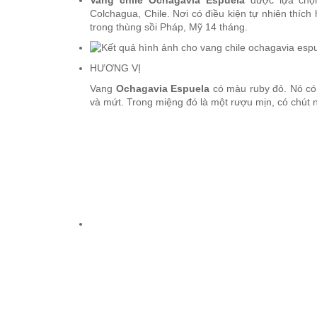
VANG CANADA ICEWINE
Colchagua, Chile. Nơi có điều kiện tự nhiên thích
trong thùng sồi Pháp, Mỹ 14 tháng.
RƯỢU VANG NAM PHI
HƯƠNG VỊ
Rượu Vang BỒ ĐÀO NHA
Vang
Ochagavia
Espuela
có màu ruby đỏ. Nó có 
và mứt. Trong miệng đó là một rượu mịn, có chút 
RƯỢU VANG ROMANIA GIÁ
CỰC RẺ
RƯỢU VANG ĐỨC