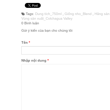
Tags:
Dung tích_750ml
,
Giống nho_Blend
,
Hãng sản
Vùng sản xuất_Colchagua Valley
0 Bình luận
Gửi ý kiến của bạn cho chúng tôi
Tên
*
Nhập nội dung
*