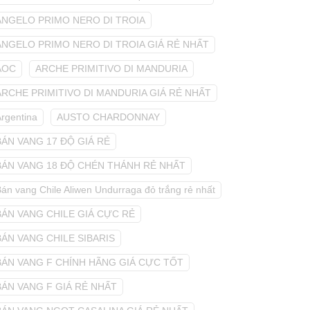
ANGELO PRIMO NERO DI TROIA
ANGELO PRIMO NERO DI TROIA GIÁ RẺ NHẤT
AOC
ARCHE PRIMITIVO DI MANDURIA
ARCHE PRIMITIVO DI MANDURIA GIÁ RẺ NHẤT
Argentina
AUSTO CHARDONNAY
BÁN VANG 17 ĐỘ GIÁ RẺ
BÁN VANG 18 ĐỘ CHÉN THÁNH RẺ NHẤT
án vang Chile Aliwen Undurraga đỏ trắng rẻ nhất
BÁN VANG CHILE GIÁ CỰC RẺ
BÁN VANG CHILE SIBARIS
BÁN VANG F CHÍNH HÃNG GIÁ CỰC TỐT
BÁN VANG F GIÁ RẺ NHẤT