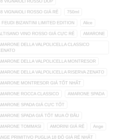
68 VIGNAIOLI ROSSO DOP
68 VIGNAIOLI ROSSO GIÁ RẺ
750ml
8 FEUDI BIZANTINI LIMITED EDITION
Alice
ALTISANO VINO ROSSO GIÁ CỰC RẺ
AMARONE
AMARONE DELLA VALPOLICELLA CLASSICO
ZENATO
AMARONE DELLA VALPOLICELLA MONTRESOR
AMARONE DELLA VALPOLICELLA RISERVA ZENATO
AMARONE MONTRESOR GIÁ TỐT NHẤT
AMARONE ROCCA CLASSICO
AMARONE SPADA
AMARONE SPADA GIÁ CỰC TỐT
AMARONE SPADA GIÁ TỐT MUA Ở ĐÂU
AMARONE TOMMASI
AMORINI GIÁ RẺ
Ange
ANGE PRIMITIVO PUGLIA 18 ĐỘ GIÁ RẺ NHẤT