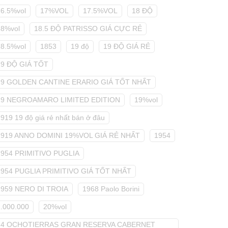
16.5%vol
17%VOL
17.5%VOL
18 ĐỘ
18%vol
18.5 ĐỘ PATRISSO GIÁ CỰC RẺ
18.5%vol
1853
19 độ
19 ĐỘ GIÁ RẺ
19 ĐỘ GIÁ TỐT
19 GOLDEN CANTINE ERARIO GIÁ TỐT NHẤT
19 NEGROAMARO LIMITED EDITION
19%vol
919 19 độ giá rẻ nhất bán ở đâu
1919 ANNO DOMINI 19%VOL GIÁ RẺ NHẤT
1954
1954 PRIMITIVO PUGLIA
1954 PUGLIA PRIMITIVO GIÁ TỐT NHẤT
1959 NERO DI TROIA
1968 Paolo Borini
2.000.000
20%vol
24 OCHOTIERRAS GRAN RESERVA CABERNET