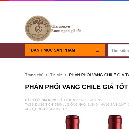
DANH MỤC SẢN PHẨM
RƯỢU VANG PHÁP
Trang chủ
Tin tức
PHÂN PHỐI VANG CHILE GIÁ T
RƯỢU VANG CHILE
PHÂN PHỐI VANG CHILE GIÁ TỐ
RƯỢU VANG Ý
ĐĂNG BỞI
GIA RUOU
VÀO LÚC
05/31/2017 20:38:35
TAGS:
DUNG TÍCH_750ML
,
GIỐNG NHO_BLEND
,
HÃNG SẢN XUẤT_
XUẤT_COLCHAGUA VALLEY
VANG TÂY BAN NHA