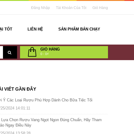
Đăng Nhập
Tài Khoản Của Tôi
Giỏ Hàng
ẠI TỐT
LIÊN HỆ
SẢN PHẨM BÁN CHẠY
GIỎ HÀNG
0
-
0₫
ÀI VIẾT GẦN ĐÂY
i Ý Các Loại Rượu Phù Hợp Dành Cho Bữa Tiệc Tối
/25/2024 14:01:11
 Lựa Chọn Rượu Vang Ngọt Ngon Đúng Chuẩn, Hãy Tham
ảo Ngay Điều Này
/25/2024 13:58:28