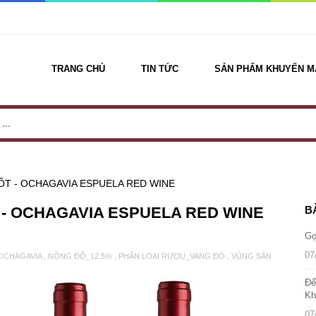
TRANG CHỦ
TIN TỨC
SẢN PHẨM KHUYẾN M
ỐT - OCHAGAVIA ESPUELA RED WINE
T - OCHAGAVIA ESPUELA RED WINE
B
Gợ
07
OCHAGAVIA
,
NỒNG ĐỘ_12.5%
,
PHÂN LOẠI RƯỢU_VANG ĐỎ
,
VÙNG SẢN
Để
Kh
07