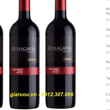
Kh
Rư
07
Gợ
07
Gợ
07
Rư
07
Tạ
07
5 
07