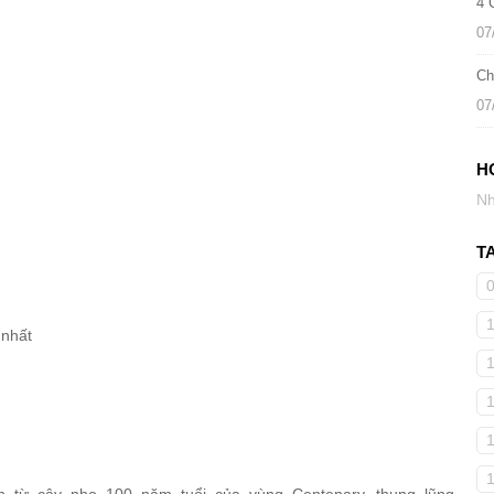
4 
07
Ch
07
H
Nh
T
 nhất
̣n từ cây nho 100 năm tuổi của vùng Centenary, thung lũng