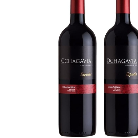
RƯỢU VANG MỸ
RƯỢU VANG NGỌT
RƯỢU VANG BỊCH
RƯỢU VANG ÚC
RƯỢU VANG ÁO
RƯỢU SỮA
RƯỢU CHAMPANGNE
RƯỢU WHISKY