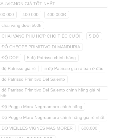
SAUVIGNON GIÁ TỐT NHẤT
300.000
400.000
400.000Đ
5 chai vang dưới 500k
5 CHAI VANG PHÙ HỢP CHO TIỆC CƯỚI
5 ĐỘ
5 ĐỘ CHEOPE PRIMITIVO DI MANDURIA
5 ĐỘ DOP
5 độ Patrisso chính hãng
 độ Patrisso giá rẻ
5 độ Patrisso gia rẻ bán ở đâu
 độ Patrisso Primitivo Del Salento
 độ Patrisso Primitivo Del Salento chính hãng giá rẻ
nhất
5 Độ Poggio Maru Negroamaro chính hãng
5 Độ Poggio Maru Negroamaro chính hãng giá rẻ nhất
5 ĐỘ VIEILLES VIGNES MAS MORER
600.000