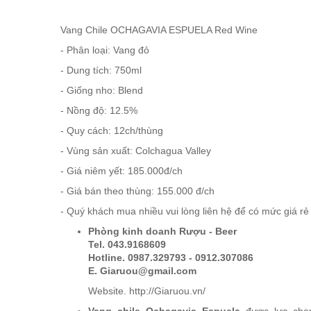
RƯỢU XO BRANDY
Vang Chile OCHAGAVIA ESPUELA Red Wine
RƯỢU VODKA
- Phân loại: Vang đỏ
- Dung tích: 750ml
RƯỢU COGNAC
- Giống nho: Blend
- Nồng độ: 12.5%
RƯỢU VANG ĐÀ LẠT
- Quy cách: 12ch/thùng
- Vùng sản xuất: Colchagua Valley
BIA NGOẠI
- Giá niêm yết: 185.000đ/ch
- Giá bán theo thùng: 155.000 đ/ch
TRỐNG RƯỢU
- Quý khách mua nhiều vui lòng liên hệ để có mức giá rẻ
Phòng kinh doanh Rượu - Beer
Vang Newzeland giá rẻ nhất
Tel. 043.9168609
Hotline. 0987.329793 - 0912.307086
E. Giaruou@gmail.com
Rượu Vang Argentina
Website. http://Giaruou.vn/
Vang chile
Ochagavia Espuela
được lựa cho