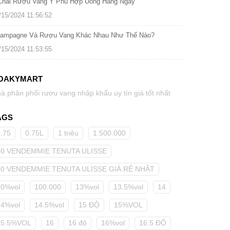
Chai Rượu Vang Ý Phù Hợp Uống Hàng Ngày
/15/2024 11:56:52
ampagne Và Rượu Vang Khác Nhau Như Thế Nào?
/15/2024 11:53:55
OAKYMART
à phân phối rượu vang nhập khẩu uy tín giá tốt nhất
AGS
0.75
0.75L
1 triệu
1.500.000
10 VENDEMMIE TENUTA ULISSE
10 VENDEMMIE TENUTA ULISSE GIÁ RẺ NHẤT
10%vol
100.000
13%vol
13.5%vol
14
14%vol
14.5%vol
15 ĐỘ
15%VOL
15.5%VOL
16
16 độ
16%vol
16.5 ĐỘ