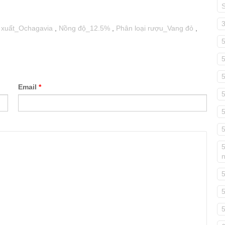
 xuất_Ochagavia
,
Nồng độ_12.5%
,
Phân loại rượu_Vang đỏ
,
Email
*
5
5
5