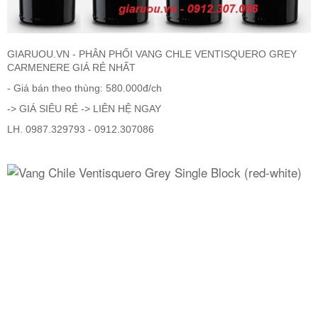
RƯỢU WHISKY
GIARUOU.VN - PHÂN PHỐI VANG CHLE VENTISQUERO GREY
CARMENERE GIÁ RẺ NHẤT
RƯỢU XO BRANDY
- Giá bán theo thùng: 580.000đ/ch
-> GIÁ SIÊU RẺ -> LIÊN HỆ NGAY
RƯỢU VODKA
LH. 0987.329793 - 0912.307086
RƯỢU COGNAC
RƯỢU VANG ĐÀ LẠT
BIA NGOẠI
TRỐNG RƯỢU
Vang Newzeland giá rẻ nhất