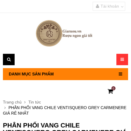
Tài khoản
Toggl
navig
DANH MỤC SẢN PHẨM
0
RƯỢU VANG PHÁP
Trang chủ
Tin tức
PHÂN PHỐI VANG CHILE VENTISQUERO GREY CARMENERE
RƯỢU VANG CHILE
GIÁ RẺ NHẤT
PHÂN PHỐI VANG CHILE
RƯỢU VANG Ý