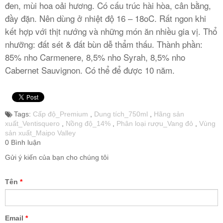
đen, mùi hoa oải hương. Có cấu trúc hài hòa, cân bằng,
đầy đặn. Nên dùng ở nhiệt độ 16 – 18oC. Rất ngon khi
kết hợp với thịt nướng và những món ăn nhiều gia vị. Thổ
nhưỡng: đất sét & đất bùn dễ thẩm thấu. Thành phần:
85% nho Carmenere, 8,5% nho Syrah, 8,5% nho
Cabernet Sauvignon. Có thể để được 10 năm.
Tags:
Cấp độ_Premium
,
Dung tích_750ml
,
Hãng sản
xuất_Ventisquero
,
Nồng độ_14%
,
Phân loại rượu_Vang đỏ
,
Vùng
sản xuất_Maipo Valley
0 Bình luận
Gửi ý kiến của bạn cho chúng tôi
Tên
*
Email
*