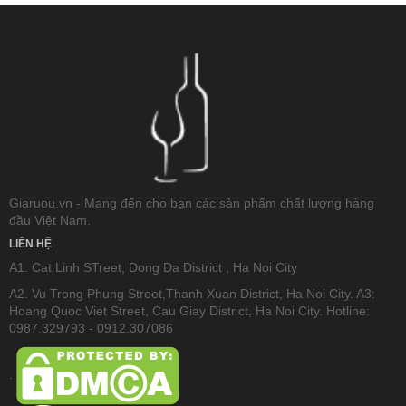
Giaruou.vn - Mang đến cho bạn các sản phẩm chất lượng hàng
đầu Việt Nam.
LIÊN HỆ
A1. Cat Linh STreet, Dong Da District , Ha Noi City
A2. Vu Trong Phung Street,Thanh Xuan District, Ha Noi City. A3:
Hoang Quoc Viet Street, Cau Giay District, Ha Noi City. Hotline:
0987.329793 - 0912.307086
.