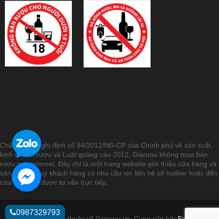
Chấp hành Nghị định số 94/2012/NĐ-CP của Chính phủ về sản xuất,
kinh doanh rượu và Luật quảng cáo 2012, Giaruou không mua bán
rượu qua internet. Đây chỉ là một trang website giới thiệu cửa hàng và
sản phẩm. Quý khách hàng có nhu cầu xin liên hệ số hotline hoặc đến
cửa hàng để được tư vấn trực tiếp.
0987329793
© Bản quyền thuộc về Giaruou.vn.
Cung cấp bởi
Sapo