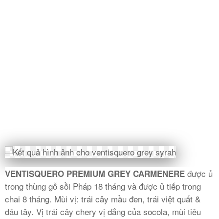
Rượu Vang Argentina
VANG CANADA ICEWINE
RƯỢU VANG NAM PHI
Rượu Vang BỒ ĐÀO NHA
RƯỢU VANG ROMANIA GIÁ CỰC RẺ
RƯỢU VANG ĐỨC
được ủ
VENTISQUERO PREMIUM GREY CARMENERE
trong thùng gỗ sồi Pháp 18 tháng và được ủ tiếp trong
chai 8 tháng. Mùi vị: trái cây mầu đen, trái việt quất &
dâu tây. Vị trái cây chery vị đắng của socola, mùi tiêu