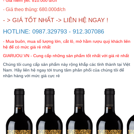
- Giá niêm yết: 810.000 đ/ch
- Giá theo thùng: 680.000đ/ch
RƯỢU WHISKY
- > GIÁ TỐT NHẤT -> LIÊN HỆ NGAY !
RƯỢU XO BRANDY
HOTLINE: 0987.329793 - 912.307086
- Mua buôn, mua số lượng lớn, cắt lô, mở hầm rượu quý khách liên
hệ để có mức giá rẻ nhất
RƯỢU VODKA
GIARUOU.VN - Cung cấp những sản phẩm tốt nhất với giá rẻ nhất
RƯỢU COGNAC
Chúng tôi cung cấp sản phẩm này rộng khắp các tỉnh thành tại Việt
Nam. Hãy liên hệ ngay tới trung tâm phân phối của chúng tôi để
nhận hàng với mức giá cực rẻ
RƯỢU VANG ĐÀ LẠT
BIA NGOẠI
TRỐNG RƯỢU
Vang Newzeland giá rẻ nhất