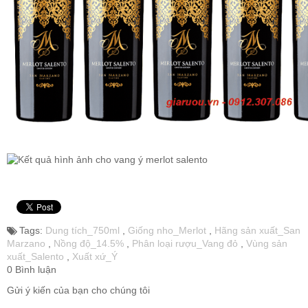
Rượu Vang Argentina
VANG CANADA ICEWINE
RƯỢU VANG NAM PHI
Rượu Vang BỒ ĐÀO NHA
RƯỢU VANG ROMANIA GIÁ CỰC RẺ
Tags:
Dung tích_750ml
,
Giống nho_Merlot
,
Hãng sản xuất_San
RƯỢU VANG ĐỨC
Marzano
,
Nồng độ_14.5%
,
Phân loại rượu_Vang đỏ
,
Vùng sản
xuất_Salento
,
Xuất xứ_Ý
0 Bình luận
Gửi ý kiến của bạn cho chúng tôi