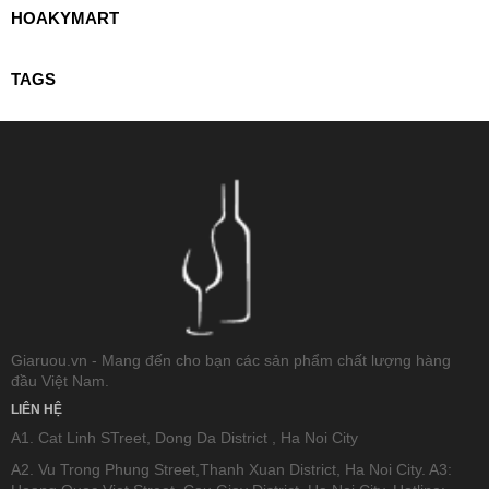
HOAKYMART
TAGS
Giaruou.vn - Mang đến cho bạn các sản phẩm chất lượng hàng
đầu Việt Nam.
LIÊN HỆ
A1. Cat Linh STreet, Dong Da District , Ha Noi City
A2. Vu Trong Phung Street,Thanh Xuan District, Ha Noi City. A3: