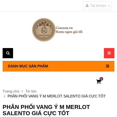
Tài khoản
Toggl
navig
DANH MỤC SẢN PHẨM
0
RƯỢU VANG PHÁP
Trang chủ
Tin tức
PHÂN PHỐI VANG Ý M MERLOT SALENTO GIÁ CỰC TỐT
RƯỢU VANG CHILE
PHÂN PHỐI VANG Ý M MERLOT
RƯỢU VANG Ý
SALENTO GIÁ CỰC TỐT