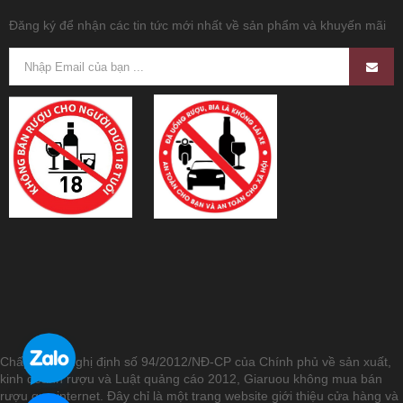
Đăng ký để nhận các tin tức mới nhất về sản phẩm và khuyến mãi
Chấp hành Nghị định số 94/2012/NĐ-CP của Chính phủ về sản xuất,
kinh doanh rượu và Luật quảng cáo 2012, Giaruou không mua bán
rượu qua internet. Đây chỉ là một trang website giới thiệu cửa hàng và