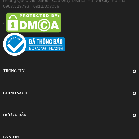
Hoang Quoc Viet Street, Cau Giay District, Ha Noi City. Hotline:
0987.329793 - 0912.307086
.
THÔNG TIN
CHÍNH SÁCH
HƯỚNG DẪN
BẢN TIN