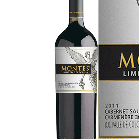
RƯỢU VANG MỸ
RƯỢU VANG NGỌT
RƯỢU VANG BỊCH
RƯỢU VANG ÚC
RƯỢU VANG ÁO
RƯỢU SỮA
RƯỢU CHAMPANGNE
RƯỢU WHISKY