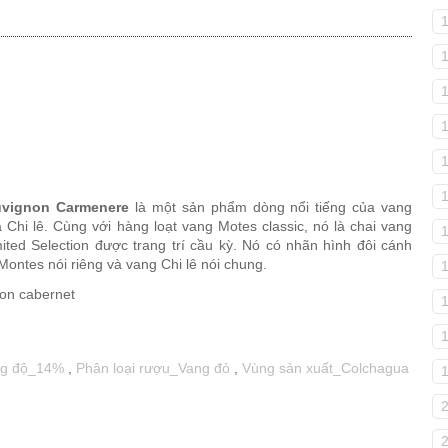
uvignon Carmenere
là một sản phẩm dòng nổi tiếng của vang
hi lê. Cùng với hàng loạt vang Motes classic, nó là chai vang
1
ed Selection được trang trí cầu kỳ. Nó có nhãn hình đôi cánh
Montes nói riêng và vang Chi lê nói chung.
g độ_14%
,
Phân loại rượu_Vang đỏ
,
Vùng sản xuất_Colchagua