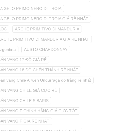
ANGELO PRIMO NERO DI TROIA
ANGELO PRIMO NERO DI TROIA GIÁ RẺ NHẤT
AOC
ARCHE PRIMITIVO DI MANDURIA
ARCHE PRIMITIVO DI MANDURIA GIÁ RẺ NHẤT
Argentina
AUSTO CHARDONNAY
BÁN VANG 17 ĐỘ GIÁ RẺ
BÁN VANG 18 ĐỘ CHÉN THÁNH RẺ NHẤT
án vang Chile Aliwen Undurraga đỏ trắng rẻ nhất
BÁN VANG CHILE GIÁ CỰC RẺ
BÁN VANG CHILE SIBARIS
BÁN VANG F CHÍNH HÃNG GIÁ CỰC TỐT
BÁN VANG F GIÁ RẺ NHẤT