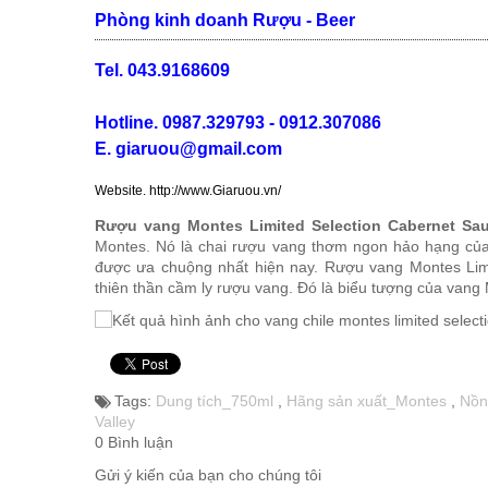
VANG CANADA ICEWINE
Phòng kinh doanh Rượu - Beer
Tel. 043.9168609
RƯỢU VANG NAM PHI
Hotline. 0987.329793 - 0912.307086
Rượu Vang BỒ ĐÀO NHA
E. giaruou@gmail.com
Website. http://www.Giaruou.vn/
RƯỢU VANG ROMANIA GIÁ
CỰC RẺ
Rượu vang Montes Limited Selection Cabernet Sa
Montes. Nó là chai rượu vang thơm ngon hảo hạng của C
được ưa chuộng nhất hiện nay. Rượu vang Montes Limit
RƯỢU VANG ĐỨC
thiên thần cầm ly rượu vang. Đó là biểu tượng của vang 
Tags:
Dung tích_750ml
,
Hãng sản xuất_Montes
,
Nồn
Valley
0 Bình luận
Gửi ý kiến của bạn cho chúng tôi