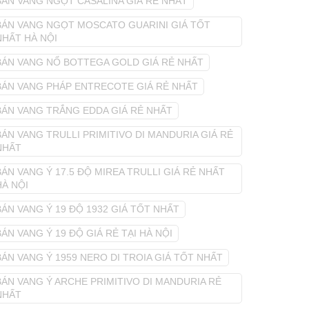
BÁN VANG NGỌT CASALINA GIÁ RẺ NHẤT
BÁN VANG NGỌT MOSCATO GUARINI GIÁ TỐT
NHẤT HÀ NỘI
BÁN VANG NỔ BOTTEGA GOLD GIÁ RẺ NHẤT
BÁN VANG PHÁP ENTRECOTE GIÁ RẺ NHẤT
BÁN VANG TRẮNG EDDA GIÁ RẺ NHẤT
BÁN VANG TRULLI PRIMITIVO DI MANDURIA GIÁ RẺ
NHẤT
BÁN VANG Ý 17.5 ĐỘ MIREA TRULLI GIÁ RẺ NHẤT
HÀ NỘI
BÁN VANG Ý 19 ĐỘ 1932 GIÁ TỐT NHẤT
BÁN VANG Ý 19 ĐỘ GIÁ RẺ TẠI HÀ NỘI
BÁN VANG Ý 1959 NERO DI TROIA GIÁ TỐT NHẤT
BÁN VANG Ý ARCHE PRIMITIVO DI MANDURIA RẺ
NHẤT