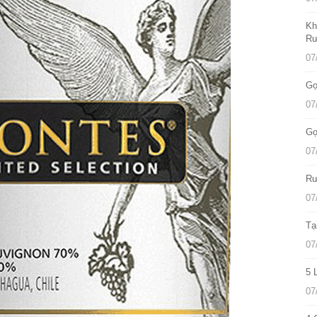
Kh
Rư
07
Gợ
07
Gợ
07
Rư
07
Tạ
07
5 
07