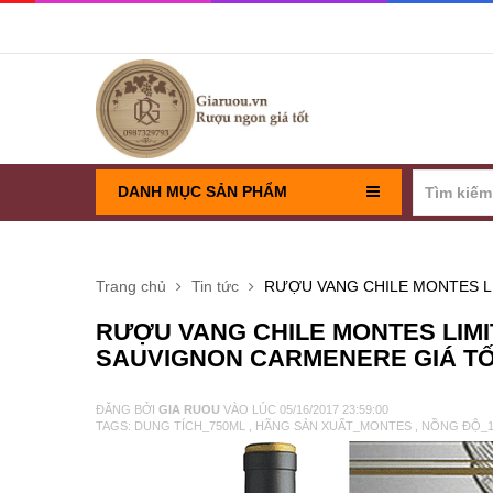
DANH MỤC SẢN PHẨM
RƯỢU VANG PHÁP
Trang chủ
Tin tức
RƯỢU VANG CHILE MONTES L
RƯỢU VANG CHILE
RƯỢU VANG CHILE MONTES LIM
SAUVIGNON CARMENERE GIÁ TỐT
RƯỢU VANG Ý
ĐĂNG BỞI
GIA RUOU
VÀO LÚC
05/16/2017 23:59:00
TAGS:
DUNG TÍCH_750ML
,
HÃNG SẢN XUẤT_MONTES
,
NỒNG ĐỘ_
VANG TÂY BAN NHA