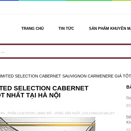
TRANG CHỦ
TIN TỨC
SẢN PHẨM KHUYẾN M
IMITED SELECTION CABERNET SAUVIGNON CARMENERE GIÁ TỐT 
ITED SELECTION CABERNET
B
 NHẤT TẠI HÀ NỘI
Gợ
07
14%
,
PHÂN LOẠI RƯỢU_VANG ĐỎ
,
VÙNG SẢN XUẤT_COLCHAGUA VALLEY
Để
Kh
07