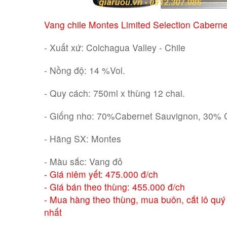
RƯỢU XO BRANDY
Vang chile Montes Limited Selection Caberne
RƯỢU VODKA
- Xuất xứ: Colchagua Valley - Chile
RƯỢU COGNAC
- Nồng độ: 14 %Vol.
RƯỢU VANG ĐÀ LẠT
- Quy cách: 750ml x thùng 12 chai.
- Giống nho: 70%Cabernet Sauvignon, 30%
BIA NGOẠI
- Hãng SX: Montes
TRỐNG RƯỢU
- Màu sắc: Vang đỏ
- Giá niêm yết: 475.000 đ/ch
Vang Newzeland giá rẻ nhất
- Giá bán theo thùng: 455.000 đ/ch
- Mua hàng theo thùng, mua buôn, cắt lô quý
Rượu Vang Argentina
nhất