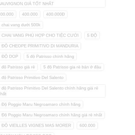
SAUVIGNON GIÁ TỐT NHẤT
300.000
400.000
400.000Đ
5 chai vang dưới 500k
5 CHAI VANG PHÙ HỢP CHO TIỆC CƯỚI
5 ĐỘ
5 ĐỘ CHEOPE PRIMITIVO DI MANDURIA
5 ĐỘ DOP
5 độ Patrisso chính hãng
 độ Patrisso giá rẻ
5 độ Patrisso gia rẻ bán ở đâu
 độ Patrisso Primitivo Del Salento
 độ Patrisso Primitivo Del Salento chính hãng giá rẻ
nhất
5 Độ Poggio Maru Negroamaro chính hãng
5 Độ Poggio Maru Negroamaro chính hãng giá rẻ nhất
5 ĐỘ VIEILLES VIGNES MAS MORER
600.000