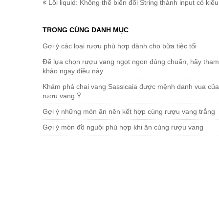
Lỗi liquid: Không thể biến đổi String thành input có kiểu
TRONG CÙNG DANH MỤC
Gợi ý các loại rượu phù hợp dành cho bữa tiệc tối
Để lựa chọn rượu vang ngọt ngon đúng chuẩn, hãy tham
khảo ngay điều này
Khám phá chai vang Sassicaia được mệnh danh vua của
rượu vang Ý
Gợi ý những món ăn nên kết hợp cùng rượu vang trắng
Gợi ý món đồ nguội phù hợp khi ăn cùng rượu vang