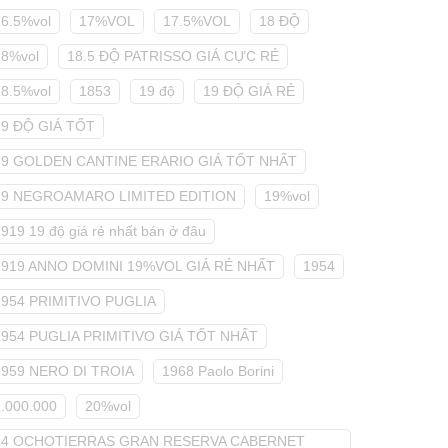
16.5%vol
17%VOL
17.5%VOL
18 ĐỘ
18%vol
18.5 ĐỘ PATRISSO GIÁ CỰC RẺ
18.5%vol
1853
19 độ
19 ĐỘ GIÁ RẺ
19 ĐỘ GIÁ TỐT
19 GOLDEN CANTINE ERARIO GIÁ TỐT NHẤT
19 NEGROAMARO LIMITED EDITION
19%vol
919 19 độ giá rẻ nhất bán ở đâu
1919 ANNO DOMINI 19%VOL GIÁ RẺ NHẤT
1954
1954 PRIMITIVO PUGLIA
1954 PUGLIA PRIMITIVO GIÁ TỐT NHẤT
1959 NERO DI TROIA
1968 Paolo Borini
2.000.000
20%vol
24 OCHOTIERRAS GRAN RESERVA CABERNET