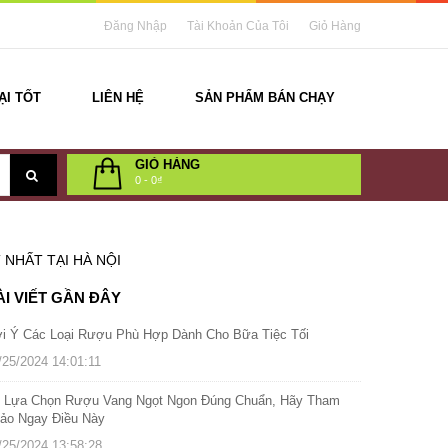
Đăng Nhập
Tài Khoản Của Tôi
Giỏ Hàng
ẠI TỐT
LIÊN HỆ
SẢN PHẨM BÁN CHẠY
GIỎ HÀNG
0
-
0₫
NHẤT TẠI HÀ NỘI
ÀI VIẾT GẦN ĐÂY
i Ý Các Loại Rượu Phù Hợp Dành Cho Bữa Tiệc Tối
/25/2024 14:01:11
 Lựa Chọn Rượu Vang Ngọt Ngon Đúng Chuẩn, Hãy Tham
ảo Ngay Điều Này
/25/2024 13:58:28