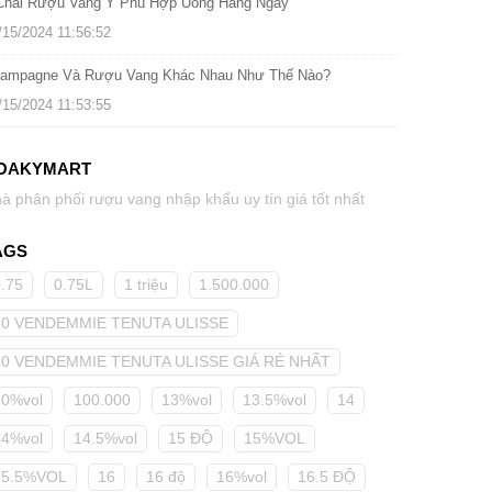
Chai Rượu Vang Ý Phù Hợp Uống Hàng Ngày
/15/2024 11:56:52
ampagne Và Rượu Vang Khác Nhau Như Thế Nào?
/15/2024 11:53:55
OAKYMART
à phân phối rượu vang nhập khẩu uy tín giá tốt nhất
AGS
0.75
0.75L
1 triệu
1.500.000
10 VENDEMMIE TENUTA ULISSE
10 VENDEMMIE TENUTA ULISSE GIÁ RẺ NHẤT
10%vol
100.000
13%vol
13.5%vol
14
14%vol
14.5%vol
15 ĐỘ
15%VOL
15.5%VOL
16
16 độ
16%vol
16.5 ĐỘ