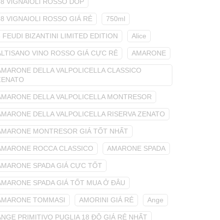
68 VIGNAIOLI ROSSO DOP
68 VIGNAIOLI ROSSO GIÁ RẺ
750ml
8 FEUDI BIZANTINI LIMITED EDITION
Alice
ALTISANO VINO ROSSO GIÁ CỰC RẺ
AMARONE
AMARONE DELLA VALPOLICELLA CLASSICO
ZENATO
AMARONE DELLA VALPOLICELLA MONTRESOR
AMARONE DELLA VALPOLICELLA RISERVA ZENATO
AMARONE MONTRESOR GIÁ TỐT NHẤT
AMARONE ROCCA CLASSICO
AMARONE SPADA
AMARONE SPADA GIÁ CỰC TỐT
AMARONE SPADA GIÁ TỐT MUA Ở ĐÂU
AMARONE TOMMASI
AMORINI GIÁ RẺ
Ange
ANGE PRIMITIVO PUGLIA 18 ĐỘ GIÁ RẺ NHẤT