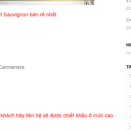
4 
07
t Sauvignon bán rẻ nhất
Ch
07
H
Nh
 Carmenere
T
 khách hãy liên hệ sẽ được chiết khấu ở mức cao